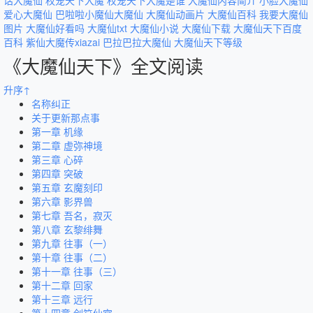
话大魔仙
权宠天下大魔
权宠天下大魔是谁
大魔仙内容简介
小脸大魔仙
爱心大魔仙
巴啦啦小魔仙大魔仙
大魔仙动画片
大魔仙百科
我要大魔仙
图片
大魔仙好看吗
大魔仙txt
大魔仙小说
大魔仙下载
大魔仙天下百度
百科
紫仙大魔传xiazai
巴拉巴拉大魔仙
大魔仙天下等级
《大魔仙天下》全文阅读
升序↑
名称纠正
关于更新那点事
第一章 机缘
第二章 虚弥神境
第三章 心碎
第四章 突破
第五章 玄魔刻印
第六章 影界兽
第七章 吾名，寂灭
第八章 玄黎绯舞
第九章 往事（一）
第十章 往事（二）
第十一章 往事（三）
第十二章 回家
第十三章 远行