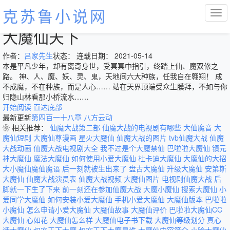
克苏鲁小说网
大魔仙天下
作者：
吕家先生
状态： 连载
日期： 2021-05-14
本是平凡少年，却有离奇身世，受冥冥中指引，终踏上仙、魔双修之
路。 神、人、魔、妖、灵、鬼，天地间六大种族，任我自在翱翔！ 成
不成魔，不在种族，而是人心…… 站在天界顶端受众生膜拜，不如与你
归隐山林看那小桥流水……
开始阅读
直达底部
最新更新
第四百一十八章 八方云动
❀ 相关推荐：
仙魔大战第二部
仙魔大战的电视剧有哪些
大仙魔音
大
魔仙短剧
大魔仙尊漫画
星火大魔仙
仙魔大战的图片
tvb仙魔大战
仙魔
大战动画
仙魔大战电视剧大全
我不过是个大魔禁仙
巴啦啦大魔仙
镇元
神大魔仙
魔法大魔仙
如何使用小爱大魔仙
杜卡迪大魔仙
大魔仙的大招
大小魔仙魔仙魔语
后一刻就被生出来了
盘古大魔仙
升级大魔仙
安第斯
大魔仙
仙魔大战演员表
仙魔大战视频
大魔仙图片
电视剧仙魔大战
后
脚就一下生了下来
前一刻还在参加仙魔大战
大魔小魔仙
搜索大魔仙
小
爱同学大魔仙
如何安装小爱大魔仙
手机小爱大魔仙
大魔仙版本
巴啦啦
小魔仙
怎么申请小爱大魔仙
大魔仙故事
大魔仙评价
巴啦啦大魔仙CC
大魔仙 心如花
大魔仙怎么样
大魔仙电子书下载
大魔仙等级划分
真心