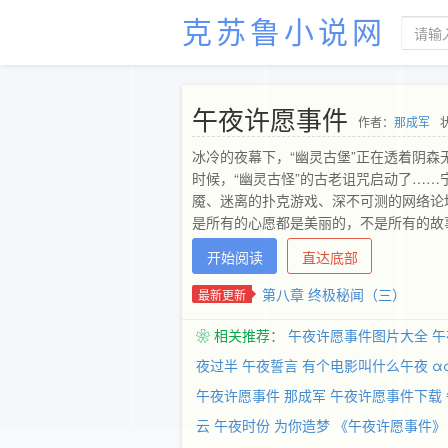
克苏鲁小说网
午夜许愿事件
作者：
那成军
冰冷的夜幕下，“幽灵古堡”正在透着阴森
时候，“幽灵古怪”的古老诅咒启动了…
魇、迷离的扑克游戏、深不可测的网络论
是所有的心愿都是美丽的，不是所有的故
握，可是，他已经在路上，已经踏上危机
开始阅读
直达底部
第八章 终极秘闻（三）
最新更新
❀ 相关推荐：
午夜许愿事件图片大全
午
夜过半
午夜誓言
有个电影叫什么午夜
α
午夜许愿事件 那成军
午夜许愿事件下载
云
午夜时份
为你造梦
《午夜许愿事件》