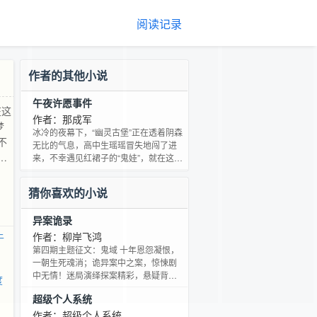
阅读记录
作者的其他小说
午夜许愿事件
在这
作者：那成军
梦
冰冷的夜幕下，“幽灵古堡”正在透着阴森
不
无比的气息，高中生瑶瑶冒失地闯了进
来，不幸遇见红裙子的“鬼娃”，就在这时
候，“幽灵古怪”的古老诅咒启动了……宁
静美丽的安江学园，一宗神秘的自杀事
猜你喜欢的小说
件吹响了死亡笛声，男生寝室的梦魇、
迷离的扑克游戏、深不可测的网络论
异案诡录
坛、神秘的许愿花园，厄运降临，邪恶
的力量日复一日蔓延着、变化着。不是
作者：柳岸飞鸿
午
所有的心愿都是美丽的，不是所有的故
第四期主题征文：鬼域 十年恩怨凝恨，
事都是感人的……神探胡锋能否阻止这
一朝生死魂消；诡异案中之案，惊悚剧
一个个染满鲜血的
中无情！迷局演绎探案精彩，悬疑背后
度
是变态的人生！社会的阴暗角落即使我
超级个人系统
们不去看，也是存在的；人内心的善良
和欲望纵然去刻意隐藏，也会迟早爆
作者：超级个人系统