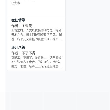
点都记不起五年前她对自己做过什
已完本
么！！！ 为了证明他不是gay他只好答
应妈妈跟一个女人结婚，可是没想到婚
礼上那个女人却跟人跑了！！ 他只好拉
噬仙情缘
了她来凑数！！ 只是让他没想到的是，
这个女人真不简
作者：冬雪天
上古之时，人类以贪婪的动力之下得到
天地之力，修士们得到短暂的平静。 随
着一名平凡又奇怪的孩童出现，神州大
地开始战乱不断。 以一人之力何以屠杀
连升八级
一城？长相平凡何以携美同行？ 战乱的
大地之上，孩童不断的寻找着自己的目
作者：不了不得
标。 是寻找着永享安逸的九天之路。 还
农民工、不识字、没背景……这些都挡
是在美色之中流连忘返？ 红颜泪，斩相
不住张恨古平步青云的好运气。 金钱、
思，相思碎，梦中藏。 离时花溅泪，泪
美女、地位、名声……滚滚红尘掩盖不
溅花凋零。 以一首伤心之词，闯荡在战
住张恨古赤子之心。 兄弟同心、红颜助
乱的神州大地之上。
力，看张恨古如何纵横官场，笑看人
生。 虽然身边美女如云，但是张恨古不
要双飞，不搞三屁，他最大的愿望依然
是折腾那个叫做默默的老婆…… 各位好
友猛击鼠标,求鲜花!求收藏!