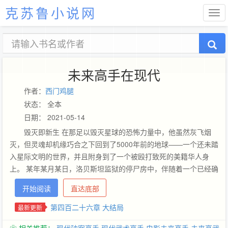
克苏鲁小说网
未来高手在现代
作者：
西门鸡腿
状态： 全本
日期： 2021-05-14
毁灭即新生 在那足以毁灭星球的恐怖力量中，他虽然灰飞烟
灭，但灵魂却机缘巧合之下回到了5000年前的地球——一个还未踏
入星际文明的世界，并且附身到了一个被殴打致死的美籍华人身
上。 某年某月某日，洛贝斯坦监狱的停尸房中，伴随着一个已经确
认死亡的犯人突然复活，一段无比彪悍的人生就此华丽的展开了。
开始阅读
直达底部
注：阅读本书，请系好安全带。 （纵横五组签约作品） 炸鸡腿VIP
群73795450（全订或者订了一部分的朋友们都可以进）事先声
第四百二十六章 大结局
最新更新
明，这个群暂时没人，先加进来的别被吓得又出去了~~进来改成纵