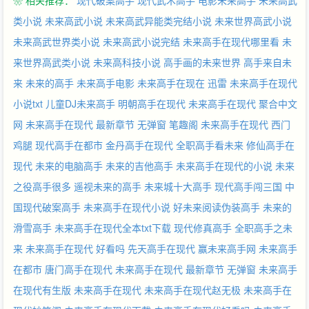
❀ 相关推荐：
现代破案高手
现代武术高手
电影未来高手
未来高武
横ID名
类小说
未来高武小说
未来高武异能类完结小说
未来世界高武小说
未来高武世界类小说
未来高武小说完结
未来高手在现代哪里看
未
来世界高武类小说
未来高科技小说
高手画的未来世界
高手来自未
来
未来的高手
未来高手电影
未来高手在现在 迅雷
未来高手在现代
小说txt
儿童DJ未来高手
明朝高手在现代
未来高手在现代 聚合中文
网
未来高手在现代 最新章节 无弹窗 笔趣阁
未来高手在现代 西门
鸡腿
现代高手在都市
金丹高手在现代
全职高手看未来
修仙高手在
现代
未来的电脑高手
未来的吉他高手
未来高手在现代的小说
未来
之役高手很多
遥视未来的高手
未来城十大高手
现代高手闯三国
中
国现代破案高手
未来高手在现代小说
好未来阅读伪装高手
未来的
滑雪高手
未来高手在现代全本txt下载
现代修真高手
全职高手之未
来
未来高手在现代 好看吗
先天高手在现代
赢未来高手网
未来高手
在都市
唐门高手在现代
未来高手在现代 最新章节 无弹窗
未来高手
在现代有生版
未来高手在现代
未来高手在现代赵无极
未来高手在