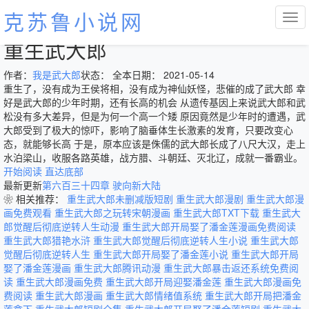
克苏鲁小说网
重生武大郎
作者：
我是武大郎
状态： 全本
日期： 2021-05-14
重生了，没有成为王侯将相，没有成为神仙妖怪，悲催的成了武大郎 幸
好是武大郎的少年时期，还有长高的机会 从遗传基因上来说武大郎和武
松没有多大差异，但是为何一个高一个矮 原因竟然是少年时的遭遇，武
大郎受到了极大的惊吓，影响了脑垂体生长激素的发育，只要改变心
态，就能够长高 于是，原本应该是侏儒的武大郎长成了八尺大汉，走上
水泊梁山，收服各路英雄，战方腊、斗朝廷、灭北辽，成就一番霸业。
开始阅读
直达底部
最新更新
第六百三十四章 驶向新大陆
❀ 相关推荐：
重生武大郎未删减版短剧
重生武大郎漫剧
重生武大郎漫
画免费观看
重生武大郎之玩转宋朝漫画
重生武大郎TXT下载
重生武大
郎觉醒后彻底逆转人生动漫
重生武大郎开局娶了潘金莲漫画免费阅读
重生武大郎猎艳水浒
重生武大郎觉醒后彻底逆转人生小说
重生武大郎
觉醒后彻底逆转人生
重生武大郎开局娶了潘金莲小说
重生武大郎开局
娶了潘金莲漫画
重生武大郎腾讯动漫
重生武大郎暴击返还系统免费阅
读
重生武大郎漫画免费
重生武大郎开局迎娶潘金莲
重生武大郎漫画免
费阅读
重生武大郎漫画
重生武大郎情绪值系统
重生武大郎开局把潘金