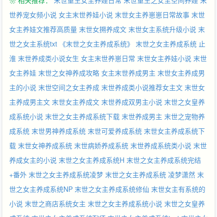
❀ 相关推荐：
末世重生女主养娃日常
末世重生之女主空间养娃
末
文，女强男更强。
世养宠女频小说
女主末世养娃小说
末世女主养崽崽日常故事
末世
女主养娃文推荐高质量
末世女搠养成文
末世女主系统升级小说
末
世之女主系统txt
《末世之女主养成系统》
末世之女主养成系统 止
淮
末世养成类小说女生
女主末世养崽日常
末世女主养娃小说
末世
女主养娃
末世之女神养成攻略
女主末世养成男主
末世女主养成男
主的小说
末世空间之女主养成
末世养成类小说推荐女主文
末世女
主养成男主文
末世女主养成文
末世养成双男主小说
末世之女皇养
成系统小说
末世之女主养成系统下载
末世养成男主
末世之宠物养
成系统
末世男神养成系统
末世可爱养成系统
末世女主养成系统下
载
末世女神养成系统
末世病娇养成系统
末世养成系统类小说
末世
养成女主的小说
末世之女主养成系统H
末世之女主养成系统完结
+番外
末世之女主养成系统凌梦
末世之女主养成系统 凌梦潇然
末
世之女主养成系统NP
末世之女主养成系统修仙
末世女主有系统的
小说
末世之商店系统女主
末世之女主养成系统小说
末世之女皇养