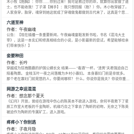
木小牧【抱胸】：你你……你别过来！我可是救过你的命，就算你出家做了道
士，也不能收我！丁子湛【摊手】：我只想回报（抱？）你。木小牧穿越了，
人家身穿，胎穿，魂穿到她这就成了穿魂做鬼都做到古代来了，这真是个悲
剧。╮(╯▽╰)╭前期女主调戏病弱男主，后期，你懂得。通知：本文星期六
六道至神
入V，入望筒子们可以继续支持我。最后，这句话虽然说了等于白说，还是想
说一句，盗文请自重！
作者：午夜幽魂
公告：【现在插播一条重要新闻，午夜幽魂童鞋发新书啦，书名《混沌大主
宰》，这是一本玄幻和修真相结合的小说，是小影最新的尝试，希望能够给亲
们带来快乐！】
妾要种田
作者：长吟
穿越成为狂拽酷霸的护国公嫡长女 结果—— “毒酒”一杯，“渣男”夫君强迫自己
陪着殉葬。 金枝玉叶一夜之间落魄为乡村小寡妇。 本身寡妇门前是非就多。
那个老在寡妇门前晃悠的人，你要闹哪样？ 什么，你说你是我夫？你说你重
生？ 亡夫，别闹了！
网游之幸运混混
作者：想念那个夏天
《幻月》开放，曾经在游戏中伤心的陈英本不欲进入游戏，奈何半夜救下了星
辰工作室大老板的千金陶昕，机缘巧合之下拿去了陶昕的初吻，无奈之下陈英
被迫作为陶昕的专属矿工，进入游戏。
疼疼小丫你别逃
作者：子夜月隐