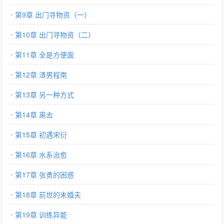
第9章 出门寻物资（一）
第10章 出门寻物资（二）
第11章 全是方便面
第12章 渣男程南
第13章 另一种方式
第14章 离去
第15章 初遇宋衍
第16章 水系治愈
第17章 张勇的困惑
第18章 前世的未婚夫
第19章 训练异能