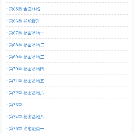
第65章 会面林临
第66章 异能提升
第67章 秘密基地一
第68章 秘密基地二
第69章 秘密基地三
第70章 秘密基地四
第71章 秘密基地五
第72章 秘密基地六
第73章
第74章 秘密基地八
第75章 治愈疫苗一