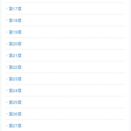
第17章
第18章
第19章
第20章
第21章
第22章
第23章
第24章
第25章
第26章
第27章