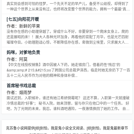
真实到会感到可怕的怪梦，一个先天不足的早产儿，备受不公歧视，却得到了
一种这个世界上从来没有过，也终将改变整个世界的能力，拥有一个最最“真
实”的梦…… 学校勾人凤目女神；九头身大长腿超级美女；拥有一双巨乳绝色
[七五]向阳花开暖
校医；一人敌一国自闭征少女；从小到大，一直像抱大洋娃娃般，每天搂在怀
里睡觉，和枕头一样柔软的小野猫妹妹。。。。。 能力越大，
作者：新鲜的苹果
没有存在感的小助理穿越了。穿成什么不好，非要穿到一个爬床女身上，爬的
还是展昭的床！！展大人各种光环加身，再看他的官配丁月华，也是光芒四射
璀璨夺目。小助理胆战心惊，不断降低存在感，卑微到尘埃里，只求展大人休
书一封。展大人脸上阴霾一片，嘴上却道：“展某既然娶了你，这一辈子便不离
妈咪，对爹地负责
不弃。”小助理泪流满面，心想，大人，你还是弃了我吧。这一辈子不离不弃，
那下一辈子可以不闻不问了吧？可是，展大人你怎么能言而无信
作者：阿莫
【中文在线授权销售】酒中因被人下药，她走错房门，借着药性“残忍”的
&amp;amp;# 215;&#215;oo了跨国公司总裁尹泽西，临走时她无奈扔下了一百
五十二元人民币作为对他的精神和身体补偿...
首席秘书戏总裁
作者：烟雨梦
面试迟到，入职候补，谁还有她江希妍倒霉呢？ 这还不算，入职第一天就撞破
冷情总裁的“好事”； 秘书入院，她来顶替，留与存只在他口中的一个任务。 好
吧，为了光明的未来，我忍。谁料酒吧遇险，一夜激情换回了她的工作。 自己
的好事屡屡被撞，南宫凌亲选的秘书就是为了让他阳痿吗？ 既然这样，那只好
让她近身试法。 心失了，情动了这场爱情的战役开始了
克苏鲁小说网提供[综]别怕，我是鬼小说全文阅读、[综]别怕，我是鬼最新章节