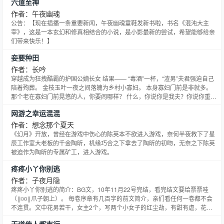
六道至神
入V，入望筒子们可以继续支持我。最后，这句话虽然说了等于白说，还是想
说一句，盗文请自重！
作者：午夜幽魂
公告：【现在插播一条重要新闻，午夜幽魂童鞋发新书啦，书名《混沌大主
宰》，这是一本玄幻和修真相结合的小说，是小影最新的尝试，希望能够给亲
们带来快乐！】
妾要种田
作者：长吟
穿越成为狂拽酷霸的护国公嫡长女 结果—— “毒酒”一杯，“渣男”夫君强迫自己
陪着殉葬。 金枝玉叶一夜之间落魄为乡村小寡妇。 本身寡妇门前是非就多。
那个老在寡妇门前晃悠的人，你要闹哪样？ 什么，你说你是我夫？你说你重
生？ 亡夫，别闹了！
网游之幸运混混
作者：想念那个夏天
《幻月》开放，曾经在游戏中伤心的陈英本不欲进入游戏，奈何半夜救下了星
辰工作室大老板的千金陶昕，机缘巧合之下拿去了陶昕的初吻，无奈之下陈英
被迫作为陶昕的专属矿工，进入游戏。
疼疼小丫你别逃
作者：子夜月隐
疼疼小丫你别逃的简介：BG文，10年11月22号完结，看完结文要给票票哇
（‖¤¤‖爪子朝上）。 每卷序章有几百字的前文简介，亲们看任何一卷都不会
不连贯。文中花男若干，女主2个，写两个小女子的红尘劫，有甜有虐，花事
一箩。另：最后一卷是20多万字古代文。