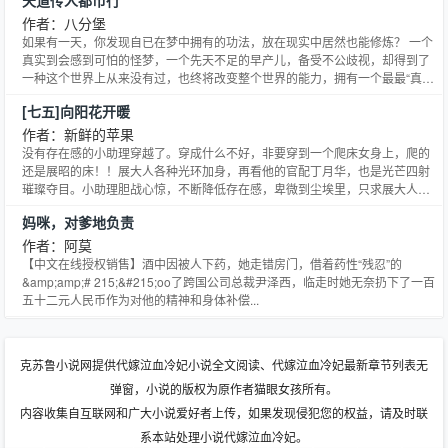
天道传人都市行
作者：八分堡
如果有一天，你发现自已在梦中拥有的功法，放在现实中居然也能修炼？ 一个
真实到会感到可怕的怪梦，一个先天不足的早产儿，备受不公歧视，却得到了
一种这个世界上从来没有过，也终将改变整个世界的能力，拥有一个最最“真
实”的梦…… 学校勾人凤目女神；九头身大长腿超级美女；拥有一双巨乳绝色
[七五]向阳花开暖
校医；一人敌一国自闭征少女；从小到大，一直像抱大洋娃娃般，每天搂在怀
里睡觉，和枕头一样柔软的小野猫妹妹。。。。。 能力越大，
作者：新鲜的苹果
没有存在感的小助理穿越了。穿成什么不好，非要穿到一个爬床女身上，爬的
还是展昭的床！！展大人各种光环加身，再看他的官配丁月华，也是光芒四射
璀璨夺目。小助理胆战心惊，不断降低存在感，卑微到尘埃里，只求展大人休
书一封。展大人脸上阴霾一片，嘴上却道：“展某既然娶了你，这一辈子便不离
妈咪，对爹地负责
不弃。”小助理泪流满面，心想，大人，你还是弃了我吧。这一辈子不离不弃，
那下一辈子可以不闻不问了吧？可是，展大人你怎么能言而无信
作者：阿莫
【中文在线授权销售】酒中因被人下药，她走错房门，借着药性“残忍”的
&amp;amp;# 215;&#215;oo了跨国公司总裁尹泽西，临走时她无奈扔下了一百
五十二元人民币作为对他的精神和身体补偿...
克苏鲁小说网提供代嫁泣血冷妃小说全文阅读、代嫁泣血冷妃最新章节列表无
弹窗，小说的版权为原作者猫眼女孩所有。
内容收集自互联网和广大小说爱好者上传，如果发现侵犯您的权益，请及时联
系本站处理小说代嫁泣血冷妃。