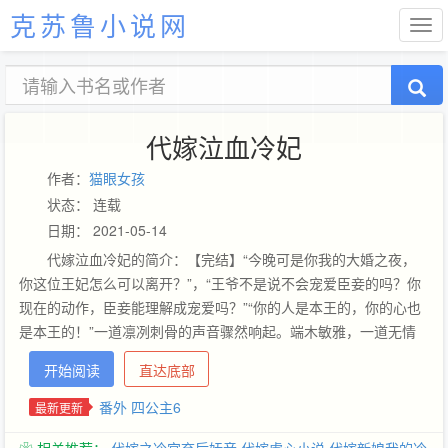
克苏鲁小说网
代嫁泣血冷妃
作者：
猫眼女孩
状态： 连载
日期： 2021-05-14
代嫁泣血冷妃的简介：【完结】“今晚可是你我的大婚之夜，
你这位王妃怎么可以离开？”，“王爷不是说不会宠爱臣妾的吗？你
现在的动作，臣妾能理解成宠爱吗？”“你的人是本王的，你的心也
是本王的！”一道凛冽刺骨的声音骤然响起。端木敏雅，一道无情
的圣旨宣告了她的自由结束，为了亲妹而调换身份，从此便被暴戾
开始阅读
直达底部
夫君推上了风口浪尖……
番外 四公主6
最新更新