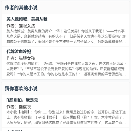
作者的其他小说
美人拽倾城：美男从我
作者：猫眼女孩
美人拽倾城：美男从我的简介：“哗！这位美男！你就从了我吧！”——什么事
儿啊这是，穿越就穿越咯，有啥大不了，但是贼老天你也不能这么耍我吧？穿
越成公主也就算了，偏偏还是个千古难得一见的帝皇之女，各路妖孽粉墨登
场，九子夺嫡这么狗血，笑里藏刀，明杀暗杀接踵而至……啥，即来之则安
代嫁泣血冷妃
之？好吧，贼老天，是你逼我的，你就看我怎么玩转翔靖皇朝，来个左拥右
抱，后宫三千好了，哇哈哈……
作者：猫眼女孩
代嫁泣血冷妃的简介：【完结】“今晚可是你我的大婚之夜，你这位王妃怎么可
以离开？”，“王爷不是说不会宠爱臣妾的吗？你现在的动作，臣妾能理解成宠
爱吗？”“你的人是本王的，你的心也是本王的！”一道凛冽刺骨的声音骤然响
起。端木敏雅，一道无情的圣旨宣告了她的自由结束，为了亲妹而调换身份，
从此便被暴戾夫君推上了风口浪尖……
猜你喜欢的小说
[综]别怕，我是鬼
作者：懒熏衣
木小牧【抱胸】：你你……你别过来！我可是救过你的命，就算你出家做了道
士，也不能收我！丁子湛【摊手】：我只想回报（抱？）你。木小牧穿越了，
人家身穿，胎穿，魂穿到她这就成了穿魂做鬼都做到古代来了，这真是个悲
剧。╮(╯▽╰)╭前期女主调戏病弱男主，后期，你懂得。通知：本文星期六