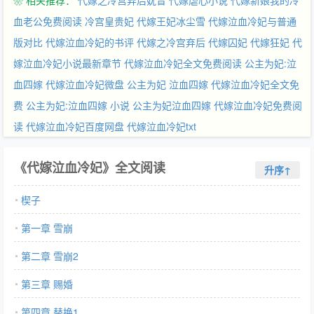
❀ 相关推荐：
代嫁之冷宫弃后妩音
代嫁虐心小说
代嫁新娘我的冷
血老公免费阅读
冷宫皇贵妃
代嫁王妃冰尘雪
代嫁泣血冷妃与普通
版对比
代嫁泣血冷妃的书评
代嫁之冷宫弃后
代嫁囚妃
代嫁狂妃
代
嫁泣血冷妃小说最新章节
代嫁泣血冷妃全文免费阅读
公主为妃:泣
血四嫁
代嫁泣血冷妃微盘
公主为妃 泣血四嫁
代嫁泣血冷妃全文免
费
公主为妃:泣血四嫁 小说
公主为妃泣血四嫁
代嫁泣血冷妃免费阅
读
代嫁泣血冷妃百度网盘
代嫁泣血冷妃txt
《代嫁泣血冷妃》全文阅读
升序↑
楔子
第一章 雪崩
第二章 雪崩2
第三章 赐婚
第四章 替换1