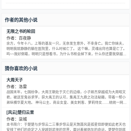
作者的其他小说
无限之书的轮回
作者：百夜静
余方，今年十八，上等的基友一只，无奈发生意外，不幸身亡。我亡你妹夫，
明明我就静静的躺在医院里，什么时候亡了。 这个嘛，灵魂出窍也算是亡了。
呜~~我好倒霉，明明只是想看书，为什么书柜会掉下来，什么你还要我穿越，
不穿不让我复活？大哥做人要厚道喔 对作者来说，评论是最大的鼓舞喔其实这
就是一本二货穿越书的故事，让二货把故事都改得面目全非吧。
猜你喜欢的小说
—————————————————————————————————
大周天子
作者：洛雷
战国末年，七国纷争，大周王朝处于灭亡的边缘，小子姬杰穿越成为大周昭文
君，被送至鬼谷求学，获大禹王的认可，集禹王九鼎之功法秘籍，带着一帮小
弟纵横华夏大地。 神马公主、商业女皇、美女刺客、萝莉侍女……统统一网打
尽。
[风云]楚归云里
…………………………………………………………………………………………
洛雷2015玄幻新作《皇极圣尊》火热上线，书号1254975，已有完本作品五部
作者：柒城
字数超千万，人品保证，请各位放心收藏，多
本书简介：于楚楚与步惊云二三事步惊云是天煞聂风是孤星但即便如此老天也
安排了他们的命定之人穿越到武侠的世界，面对着被炮灰的命运，楚楚你到底