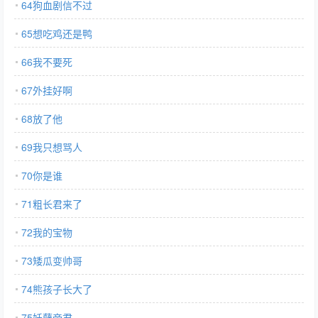
64狗血剧信不过
65想吃鸡还是鸭
66我不要死
67外挂好啊
68放了他
69我只想骂人
70你是谁
71粗长君来了
72我的宝物
73矮瓜变帅哥
74熊孩子长大了
75妖孽帝君