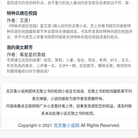
是的成为历史的转折点，自不量力的加入推动历史车轮队伍者层出不穷，架空
历史出现了。 王子豪亦不免俗，但一个欣欣向荣的年代里要去改变什么？靠什
特种兵痞在校园
么去改变？先祖们真的需要后世那些乌七八糟的理论与技术么？锦上添花还是
画足添蛇？ 好吧，不管添的是什么，是人就要生存，要生活。
作者：艾莲1
《特种兵痞在校园》是艾莲1精心创作的言情小说，恋上你看书网实时更新特
种兵痞在校园最新章节并且提供无弹窗阅读，书友所发表的特种兵痞在校园评
论，并不代表恋上你看书网赞同或者支持特种兵痞在校园读者的观点。
我的美女群芳
作者：看星星的青蛙
宅男建立后宫的故事！校花，萝莉，人妻，母女，熟女、老师，护士，女王，
形形色色的美女，三步推一女，五步P一群，后宫群芳，暖味无限，爽到你时
刻需预备纸巾好方便阅读！
克苏鲁小说网提供无限之书的轮回小说全文阅读、无限之书的轮回最新章节列
表无弹窗，小说的版权为原作者百夜静所有。
内容收集自互联网和广大小说爱好者上传，如果发现侵犯您的权益，请及时联
系本站处理小说无限之书的轮回。
Copyright © 2021
克苏鲁小说网
All Rights Reserved.