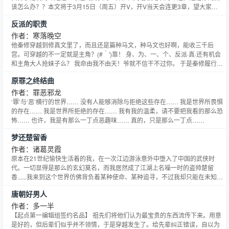
该怎么办？？本文将于3月15日（周五）开V，开V当天会连更3章，望大家能
继续支持~(≧▽≦)/~
反派的职责
作者：寒落晚空
他秦修穿越到修真文里了，而且还是篇种马文，种马文也好啊，能收三千后
宫。可穿越的不一定就是主角？(#‵′)靠！ 身、为、一、个、反派·真·还有机会
和主角大人抢妹子么？ 我命由我不由天！爷就不信干不过你。 于是秦修履行反
派·真·级打怪抢宝贝抢妹子……在一条真死】的路上越走越远，其作死程度甚至
原罪之终结曲
超越了原&amp;amp;amp;gt; 可是，主角！你怎么崩了？虽然我知道原著里你
和你大师兄是好基友，
作者：罪恶邪龙
‘罪’与‘恶’横行的世界…… 没有人能够消除与拒绝这些存在…… 我是世界所畏惧
的存在…… 我是世界所拒绝的存在…… 我有我的温柔，请不要把我看的那么恐
怖…… 也许，我是有那么一丁点恶趣味…… 真的，只是那么一丁点……
梦还楚留香
作者：诸葛灵霞
原本在21世纪愉快生活着的我，在一次江边游泳意外中堕入了中国的武侠时
代。一切显得是那么的玄幻莫名，而我居然成了江湖上名噪一时的盗帅楚留
香......我来到这个世界仿佛背负着某种使命、某种追寻，不过我却只能在未知的
探求中寻找真正的答案。
唐朝好男人
作者：多一半
【起点第一编辑组签约名品】 祖先们将他们认为最宝贵的东西流传下来。用意
是好的，但后辈们似乎并不领情，于是穿越发生了。给先辈纠正错误，自以为