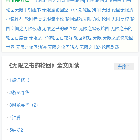
❀ 相关推荐：
无限轮回之命运
饿骨轮回[无限
轮回无限高校
饿骨
记得来看啊。————
轮回无限手机趣书
无限流轮回空间小说
轮回列车[无限
轮回无限流
小说推荐
轮回者类无限流小说
轮回游戏无限萌妖
轮回:无限高校
轮
回空间之无限被动
无限之书的轮回txt
无限之踏破轮回
无限之书的
轮回百度云
无限之书的轮回百夜静
轮回游戏[无限
无限之武侠轮回
世界
无限之轮回轨迹
无限之轮回鸣人
无限之书的轮回剧透
《无限之书的轮回》全文阅读
升序↑
1被迫修书
2游龙寻华
3游龙寻华（2）
4钟爱
5钟爱2