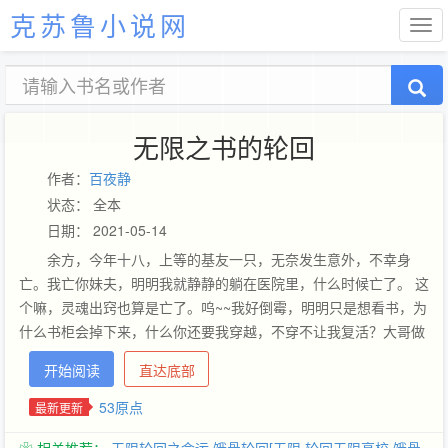
克苏鲁小说网
无限之书的轮回
作者：
百夜静
状态： 全本
日期： 2021-05-14
余方，今年十八，上等的基友一只，无奈发生意外，不幸身
亡。我亡你妹夫，明明我就静静的躺在医院里，什么时候亡了。 这
个嘛，灵魂出窍也算是亡了。呜~~我好倒霉，明明只是想看书，为
什么书柜会掉下来，什么你还要我穿越，不穿不让我复活？大哥做
人要厚道喔 对作者来说，评论是最大的鼓舞喔其实这就是一本二货
开始阅读
直达底部
穿越书的故事，让二货把故事都改得面目全非吧。
——————————————————————————————
53原点
最新更新
各位亲爱的读者，此文于2013.4.17日，开V当日会日更3章，各位