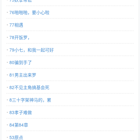
76啪啪啪，要小心啦
77相遇
78开饭罗，
79小七，和我一起可好
80骗到手了
81男主出来罗
82不见主角搞基会死
8三十字架神马的，累
83孝子难做
84第84章
53原点