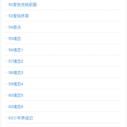
52爱执完结前篇
53爱执终章
54原点
55魂恋
56魂恋1
57魂恋2
58魂恋3
59魂恋4
60魂恋5
62魂恋6
63少年养成记