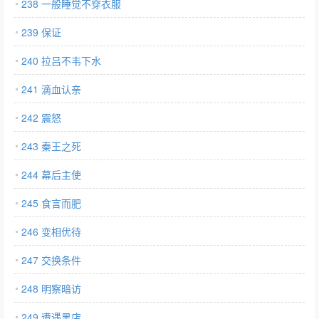
238 一般睡觉不穿衣服
239 保证
240 拉吕不韦下水
241 滴血认亲
242 震怒
243 秦王之死
244 幕后主使
245 食言而肥
246 变相优待
247 交换条件
248 明察暗访
249 遭遇黑店