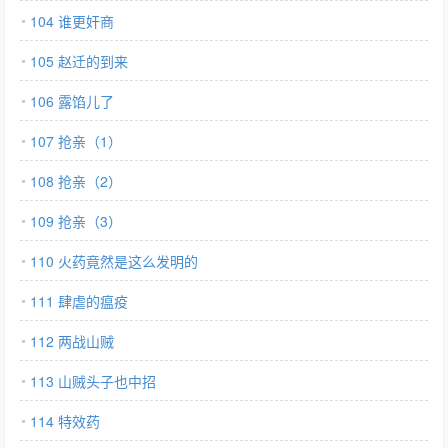
104 谁更奸商
105 赵迁的到来
106 露馅儿了
107 抢亲（1）
108 抢亲（2）
109 抢亲（3）
110 火药竟然是这么发明的
111 肆虐的瘟疫
112 两战山贼
113 山贼头子也中招
114 特效药