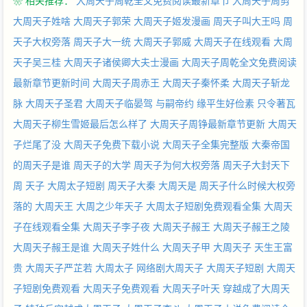
❀ 相关推荐：
大周天子周乾全文免费阅读最新章节
大周天子周剪
大周天子姓啥
大周天子郭荣
大周天子姬发漫画
周天子叫大王吗
周
天子大权旁落
周天子大一统
大周天子郭威
大周天子在线观看
大周
天子吴三桂
大周天子诸侯卿大夫士漫画
大周天子周乾全文免费阅读
最新章节更新时间
大周天子周赤王
大周天子秦怀柔
大周天子斩龙
脉
大周天子圣君
大周天子临晏驾
与嗣帝约
缘平生好俭素
只令著瓦
大周天子柳生雪姬最后怎么样了
大周天子周铮最新章节更新
大周天
子烂尾了没
大周天子免费下载小说
大周天子全集完整版
大秦帝国
的周天子是谁
周天子的大学
周天子为何大权旁落
周天子大封天下
周 天子
大周太子短剧
周天子大秦
大周天是
周天子什么时候大权旁
落的
大周天王
大周之少年天子
大周太子短剧免费观看全集
大周天
子在线观看全集
大周天子李子夜
大周天子赧王
大周天子赧王之陵
大周天子赧王是谁
大周天子姓什么
大周天子甲
大周天子 天生王富
贵
大周天子严芷若
大周太子
网络剧大周天子
大周天子短剧
大周天
子短剧免费观看
大周天子免费观看
大周天子叶天
穿越成了大周天