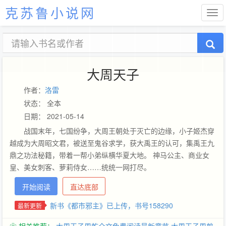
克苏鲁小说网
大周天子
作者：
洛雷
状态： 全本
日期： 2021-05-14
战国末年，七国纷争，大周王朝处于灭亡的边缘，小子姬杰穿
越成为大周昭文君，被送至鬼谷求学，获大禹王的认可，集禹王九
鼎之功法秘籍，带着一帮小弟纵横华夏大地。 神马公主、商业女
皇、美女刺客、萝莉侍女……统统一网打尽。
………………………………………………………………………………
开始阅读
直达底部
洛雷2015玄幻新作《皇极圣尊》火热上线，书号1254975，已有完
本作品五部字数超千万，人品保证，请各位放心收藏，多多支持。
新书《都市邪主》已上传，书号158290
最新更新