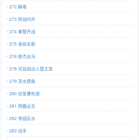
272 解毒
273 转战内外
274 秦楚开战
275 身败名裂
276 姬杰出马
278 可自由出入楚王宫
279 浑水摸鱼
280 剑圣曹秋道
281 阴霾丛生
282 李园反水
283 动手