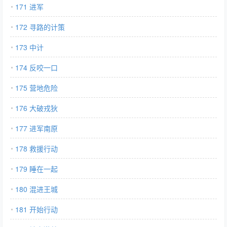
171 进军
172 寻路的计策
173 中计
174 反咬一口
175 营地危险
176 大破戎狄
177 进军南原
178 救援行动
179 睡在一起
180 混进王城
181 开始行动