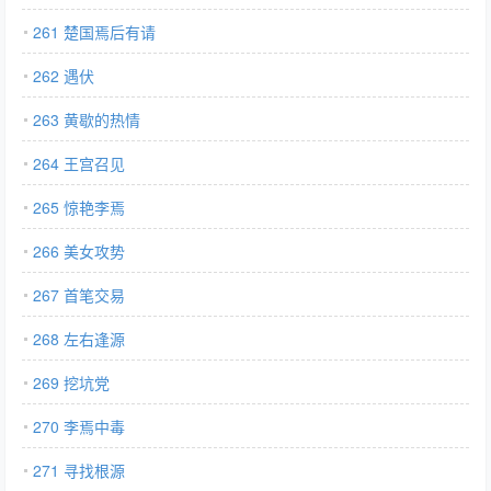
261 楚国焉后有请
262 遇伏
263 黄歇的热情
264 王宫召见
265 惊艳李焉
266 美女攻势
267 首笔交易
268 左右逢源
269 挖坑党
270 李焉中毒
271 寻找根源