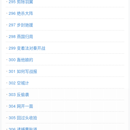
295 剪除羽翼
296 绝杀大阵
297 步封驰援
298 燕国归周
299 变着法对秦开战
300 轰他娘的
301 如何写战报
302 空城计
303 反偷袭
304 网开一面
305 回过头收拾
306 诱捕曹秋道