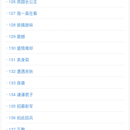
126 燕国长公主
127 我一直在看
128 欲擒故纵
129 震撼
130 盛情难却
131 卖身契
132 遭遇赤狄
133 夜袭
134 谦谦君子
135 招募新军
136 如此招兵
137 互整