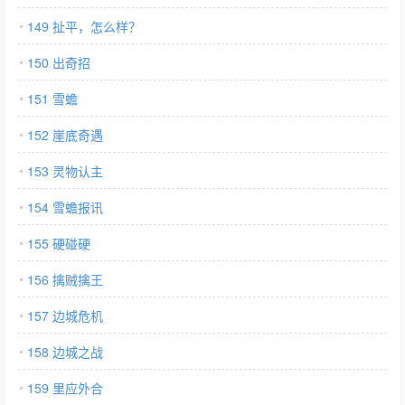
149 扯平，怎么样？
150 出奇招
151 雪蟾
152 崖底奇遇
153 灵物认主
154 雪蟾报讯
155 硬碰硬
156 擒贼擒王
157 边城危机
158 边城之战
159 里应外合