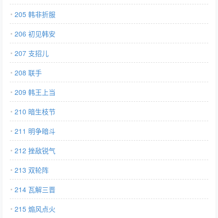
205 韩非折服
206 初见韩安
207 支招儿
208 联手
209 韩王上当
210 暗生枝节
211 明争暗斗
212 挫敌锐气
213 双轮阵
214 瓦解三晋
215 煽风点火