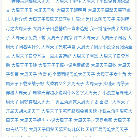
子
特种兵穿越成大周天子
大周天子李斗
大周天子小说免费阅读全
文
大周天子周
大周天子剑
大周天子姬明月
大周天子周擎天慕容婉
儿人物介绍
大周天子周擎天慕容婉儿简介
为什么叫周天子
秦时明
月之大周天子
大周天子自登基后一直未选妃
我一觉醒来成了大周天
子
大周天子免费下载
大周天子周挣
评书大周天子
大周天子网名
大
周天子网名叫什么
大周天子光宅华夏
大周天子周翦小说免费阅读全
文
大周天子自登基后一直未曾选妃
大周天子阿篱
大周天子自登基
后
大周天子周铮
大周天子周翦小说免费阅读
大周天子周乾
大周天
子柴荣
大周天子 洛雷
吃个葡萄啊周乾大周天子
大周天子女主角
大
周天子下载龙战于野
大昏君又名大周天子
大周天子武则天
周擎天
穿越大周天子
周擎天穿越小说叫什么名字大周天子
小说主角周乾大
周天子
周乾穿越大周天子
男主角周乾大周天子
乱臣贼子大周天子
开局天胡大周天子
大周天子周乾笔趣阁免费阅读
小说主角叫周乾大
周天子
大周天子姬杰
小说大周天子
大周天子之灭霸免费
大周天子
txt完结下载
大周天子周擎天慕容婉儿tX七
天胡开局周乾大周天子