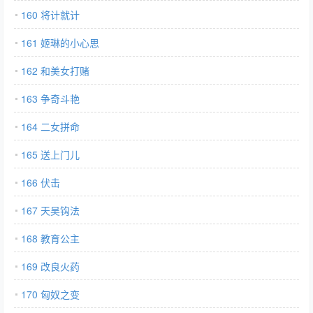
160 将计就计
161 姬琳的小心思
162 和美女打赌
163 争奇斗艳
164 二女拼命
165 送上门儿
166 伏击
167 天吴钩法
168 教育公主
169 改良火药
170 匈奴之变