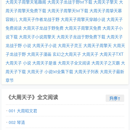
大周天子周擎天笔趣阁
大周天子龙战于野txt下载
大周天子擎天
大
周天子周擎天免费下载
大周天子周擎天txt下载
大周天子周挚天慕
容婉儿
大周天子作者龙战于野
大周天子周擎天穿越小说
大周天子
免费阅读
大周天子龙战于野免费
大周天子周擎天免费
大周天子小
说下载
大周天子小说周擎天
大周天子龙战于野免费下载
大周天子
龙战于野 小说
大周天子小说
大周天子灵王
大周天子周擎天
大周天
子龙战于野
大周天子漫画
玄幻之大周天子
大周天子
大周天子TXT
大周天子 小说
大周天子是谁
大周天子全文阅读
大周天子之灭霸
大
周天子下载
大周天子 小说txt全集下载
大周天子列表
大周天子最新
章节
《大周天子》全文阅读
升序↑
001 大周昭文君
002 琴清