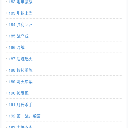
182 地牢激战
183 引敌上当
184 胜利回归
185 战乌戎
186 混战
187 后院起火
188 故技重施
189 剿灭车梨
190 被发现
191 月氏杀手
192 第一战，袭营
193 大块吃肉