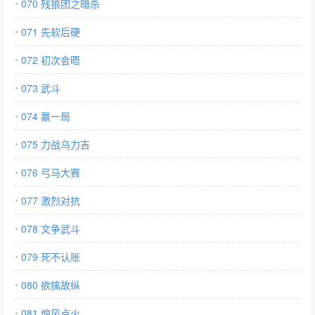
070 残狼团之暗杀
071 先软后硬
072 初次会晤
073 武斗
074 赢一局
075 力战乌力吉
076 弓马大赛
077 激烈对抗
078 文争武斗
079 死不认账
080 欲擒故纵
081 煽风点火