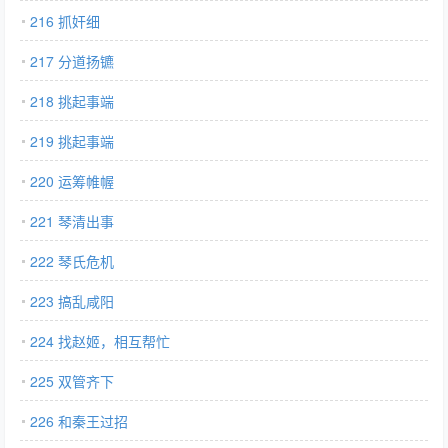
216 抓奸细
217 分道扬镳
218 挑起事端
219 挑起事端
220 运筹帷幄
221 琴清出事
222 琴氏危机
223 搞乱咸阳
224 找赵姬，相互帮忙
225 双管齐下
226 和秦王过招