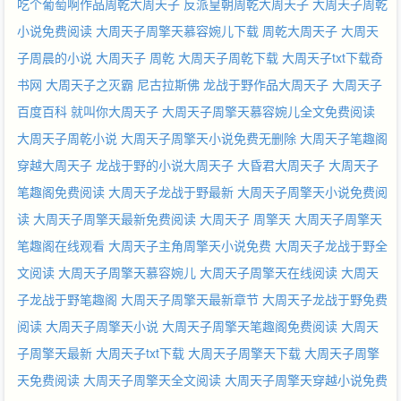
吃个葡萄啊作品周乾大周天子
反派皇朝周乾大周天子
大周天子周乾
小说免费阅读
大周天子周擎天慕容婉儿下载
周乾大周天子
大周天
子周晨的小说
大周天子 周乾
大周天子周乾下载
大周天子txt下载奇
书网
大周天子之灭霸 尼古拉斯佛
龙战于野作品大周天子
大周天子
百度百科
就叫你大周天子
大周天子周擎天慕容婉儿全文免费阅读
大周天子周乾小说
大周天子周擎天小说免费无删除
大周天子笔趣阁
穿越大周天子
龙战于野的小说大周天子
大昏君大周天子
大周天子
笔趣阁免费阅读
大周天子龙战于野最新
大周天子周擎天小说免费阅
读
大周天子周擎天最新免费阅读
大周天子 周擎天
大周天子周擎天
笔趣阁在线观看
大周天子主角周擎天小说免费
大周天子龙战于野全
文阅读
大周天子周擎天慕容婉儿
大周天子周擎天在线阅读
大周天
子龙战于野笔趣阁
大周天子周擎天最新章节
大周天子龙战于野免费
阅读
大周天子周擎天小说
大周天子周擎天笔趣阁免费阅读
大周天
子周擎天最新
大周天子txt下载
大周天子周擎天下载
大周天子周擎
天免费阅读
大周天子周擎天全文阅读
大周天子周擎天穿越小说免费