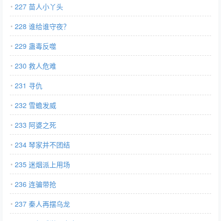
227 苗人小丫头
228 谁给谁守夜？
229 蛊毒反噬
230 救人危难
231 寻仇
232 雪蟾发威
233 阿婆之死
234 琴家并不团结
235 迷烟派上用场
236 连骗带抢
237 秦人再摆乌龙