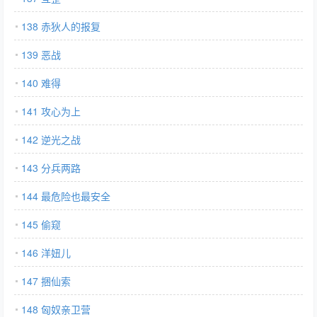
138 赤狄人的报复
139 恶战
140 难得
141 攻心为上
142 逆光之战
143 分兵两路
144 最危险也最安全
145 偷窥
146 洋妞儿
147 捆仙索
148 匈奴亲卫营