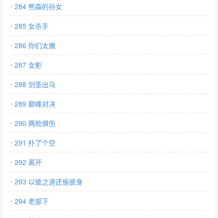
284 熊森的孙女
285 女杀手
286 你们太嫩
287 女影
288 剑圣出马
289 巅峰对决
290 两败俱伤
291 扑了个空
292 离开
293 以彼之道还施彼身
294 老部下