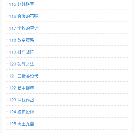
115 赵韩联军
116 会爆的石弹
117 李牧的算计
118 改变策略
119 排车战阵
120 破阵之法
121 三折谷设伏
122 瓮中捉鳖
123 两线作战
124 被迫投降
125 禹王九鼎