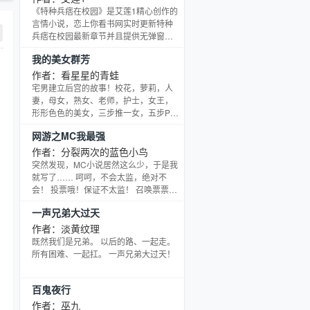
历史出现了。 王子豪亦不免俗，但一个
《特种兵痞在校园》是艾莲1精心创作的
欣欣向荣的年代里要去改变什么？靠什
言情小说，恋上你看书网实时更新特种
么去改变？先祖们真的需要后世那些乌
兵痞在校园最新章节并且提供无弹窗阅
七八糟的理论与技术么？锦上添花还是
读，书友所发表的特种兵痞在校园评
我的美女群芳
画足添蛇？ 好吧，不管添的是什么，是
论，并不代表恋上你看书网赞同或者支
人就要生存，要生活。
持特种兵痞在校园读者的观点。
作者：看星星的青蛙
宅男建立后宫的故事！校花，萝莉，人
妻，母女，熟女、老师，护士，女王，
形形色色的美女，三步推一女，五步P一
群，后宫群芳，暖味无限，爽到你时刻
网游之MC我最强
需预备纸巾好方便阅读！
作者：分裂两次的蓝色小鸟
突然发现，MC小说居然这么少，于是我
就写了…… 呵呵，不会太监，绝对不
会！ 投票哦！保证不太监！ 召唤票票！
（更新速度缓慢，先收藏，养肥再
一声兄弟大过天
看……） 此书乃是虚拟网游矣。
作者：淡黄纹理
既然我们是兄弟。 以后的路、一起走。
所有困难、一起扛。 一声兄弟大过天！
百鬼夜行
作者：巫九