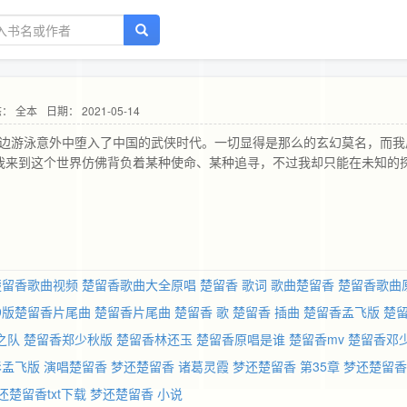
： 全本
日期： 2021-05-14
江边游泳意外中堕入了中国的武侠时代。一切显得是那么的玄幻莫名，而我
...我来到这个世界仿佛背负着某种使命、某种追寻，不过我却只能在未知的
楚留香歌曲视频
楚留香歌曲大全原唱
楚留香 歌词
歌曲楚留香
楚留香歌曲
79版楚留香片尾曲
楚留香片尾曲
楚留香 歌
楚留香 插曲
楚留香孟飞版
楚
之队
楚留香郑少秋版
楚留香林还玉
楚留香原唱是谁
楚留香mv
楚留香邓
影孟飞版
演唱楚留香
梦还楚留香 诸葛灵霞
梦还楚留香 第35章
梦还楚留香
还楚留香txt下载
梦还楚留香 小说