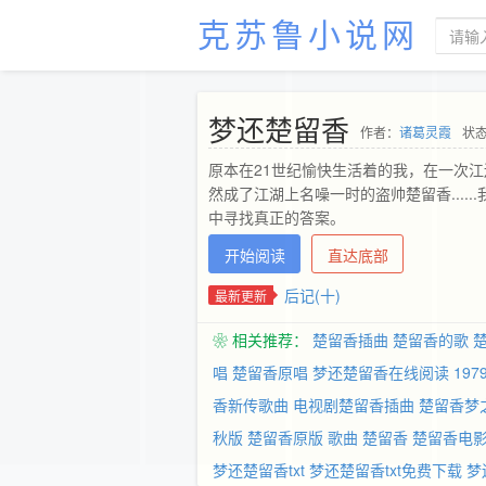
克苏鲁小说网
梦还楚留香
作者：
诸葛灵霞
状态
原本在21世纪愉快生活着的我，在一次
然成了江湖上名噪一时的盗帅楚留香...
中寻找真正的答案。
开始阅读
直达底部
后记(十)
最新更新
❀ 相关推荐：
楚留香插曲
楚留香的歌
唱
楚留香原唱
梦还楚留香在线阅读
19
香新传歌曲
电视剧楚留香插曲
楚留香梦
秋版
楚留香原版
歌曲 楚留香
楚留香电
梦还楚留香txt
梦还楚留香txt免费下载
梦