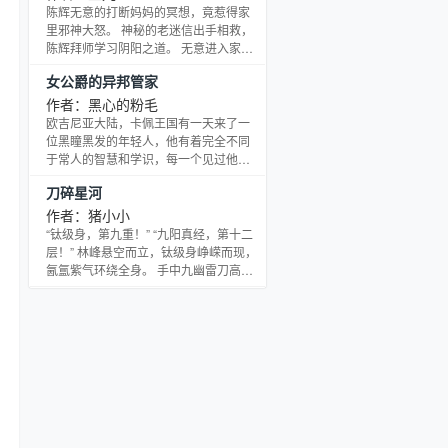
陈辉无意的打断妈妈的冥想，竟惹得家
里邪神大怒。 神秘的老迷信出手相救，
陈辉拜师学习阴阳之道。 无意进入家族
祖坟，家中男丁竟没有一个活过二十五
女公爵的异邦管家
岁！ 缢鬼、溺鬼、伥鬼……这是一个关
于中国百鬼的故事。 一个现代阴阳先生
作者：黑心的粉毛
的抓鬼史。 【本书含带一些风水邪术，
欧吉尼亚大陆，卡佩王国有一天来了一
请勿模仿。】 书友群：223626313 （进
位黑瞳黑发的年轻人，他有着完全不同
群请改马甲）
于常人的智慧和学识，每一个见过他的
人都佩服他的奇思妙想和先见之明，而
刀碎星河
他也不负众望，建立了为后世所崇拜仰
望的耀眼功绩…… “其实我是一个讲科学
作者：猪小小
的人，当然魔法这类东西嘛……也可以
“钛级身，第九重！” “九阳真经，第十二
有的，我不介意。”好吧，他其实是个穿
层！” 林峰悬空而立，钛级身峥嵘而现，
越者，只有穿越者才会在这片魔法的大
氤氲紫气环绕全身。 手中九幽雷刀高
陆上讲科学。 这是一个人生的失意者穿
举，引动天地惊雷，轰鸣不止，彷如霸
越到了异界大陆，干下一番大事业，迎
王项羽附身，无坚不摧。 “古武学，燃木
娶了一个可爱的老婆
刀法！” “新武学，铀核爆！” 银河系两大
超级强者的较量，古今对决，毁天灭
地。 “小李飞刀……” 噗嗤！ “你！！！”
来自地球的少年，掌至宝‘万里长城’，叱
咤宇宙亿万界！ 上架后承诺万字更新，
小小已有数部完本作品，请