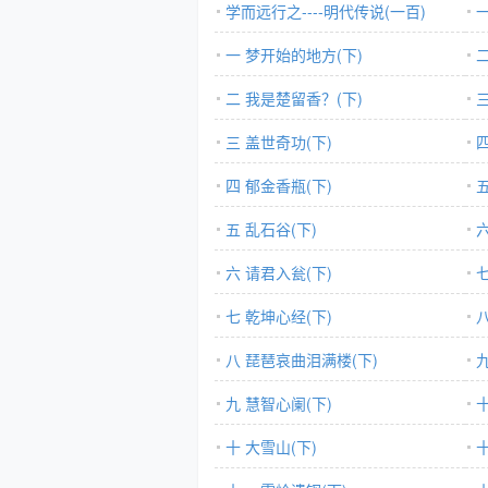
学而远行之----明代传说(一百)
一 梦开始的地方(下)
二 我是楚留香？(下)
三
三 盖世奇功(下)
四
四 郁金香瓶(下)
五
五 乱石谷(下)
六
六 请君入瓮(下)
七
七 乾坤心经(下)
八 琵琶哀曲泪满楼(下)
九
九 慧智心阑(下)
十
十 大雪山(下)