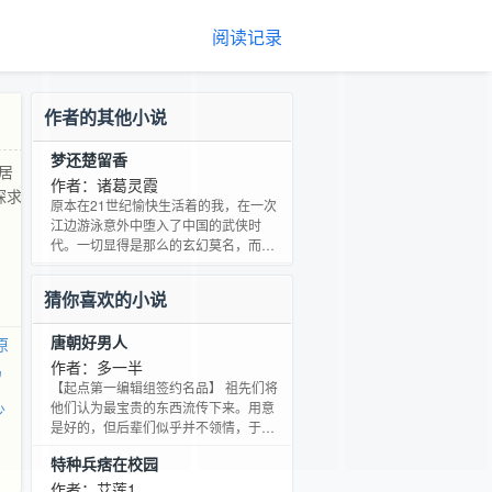
阅读记录
作者的其他小说
梦还楚留香
居
作者：诸葛灵霞
探求
原本在21世纪愉快生活着的我，在一次
江边游泳意外中堕入了中国的武侠时
代。一切显得是那么的玄幻莫名，而我
居然成了江湖上名噪一时的盗帅楚留
香......我来到这个世界仿佛背负着某种使
猜你喜欢的小说
命、某种追寻，不过我却只能在未知的
探求中寻找真正的答案。
唐朝好男人
原
作者：多一半
留
【起点第一编辑组签约名品】 祖先们将
他们认为最宝贵的东西流传下来。用意
少
是好的，但后辈们似乎并不领情，于是
穿越发生了。给先辈纠正错误，自以为
特种兵痞在校园
是的成为历史的转折点，自不量力的加
入推动历史车轮队伍者层出不穷，架空
作者：艾莲1