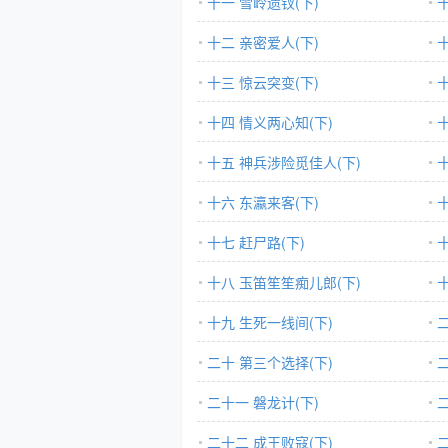
十一 雪岭遗钗(下)
十二 亲密爱人(下)
十三 惊云突变(下)
十四 情义两心知(下)
十五 神兵涉险觅佳人(下)
十六 东瀛来客(下)
十
十七 赶尸路(下)
十八 玉笛笙笙痴儿郎(下)
十九 生死一线间(下)
二十 第三个选择(下)
二十一 磐龙计(下)
二十二 成王败寇(下)