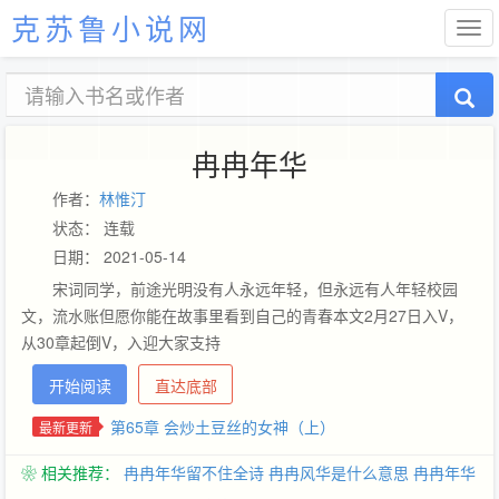
克苏鲁小说网
冉冉年华
作者：
林惟汀
状态： 连载
日期： 2021-05-14
宋词同学，前途光明没有人永远年轻，但永远有人年轻校园
文，流水账但愿你能在故事里看到自己的青春本文2月27日入V，
从30章起倒V，入迎大家支持
开始阅读
直达底部
第65章 会炒土豆丝的女神（上）
最新更新
❀ 相关推荐：
冉冉年华留不住全诗
冉冉风华是什么意思
冉冉年华