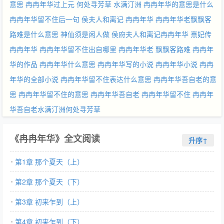
意思
冉冉年华过上元
何处寻芳草
水满汀洲
冉冉年华的意思是什么
冉冉年华留不住后一句
侯夫人和离记 冉冉年华
冉冉年华老飘飘客
路难是什么意思
神仙须是闲人做
侯府夫人和离记冉冉年华
熹妃传
冉冉年华
冉冉年华留不住出自哪里
冉冉年华老
飘飘客路难
冉冉年
华的作品
冉冉年华什么意思
冉冉年华写的小说
冉冉年华小说
冉冉
年华的全部小说
冉冉年华留不住表达什么意思
冉冉年华吾自老的意
思
冉冉年华留不住的意思
冉冉年华吾自老
冉冉年华留不住
冉冉年
华吾自老水满汀洲何处寻芳草
《冉冉年华》全文阅读
升序↑
第1章 那个夏天（上）
第2章 那个夏天（下）
第3章 初来乍到（上）
第4章 初来乍到（下）