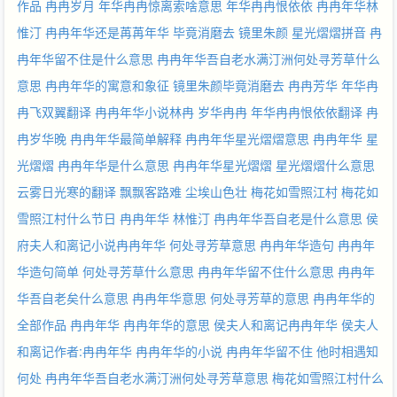
作品
冉冉岁月
年华冉冉惊离索啥意思
年华冉冉恨依依
冉冉年华林
惟汀
冉冉年华还是苒苒年华
毕竟消磨去
镜里朱颜
星光熠熠拼音
冉
冉年华留不住是什么意思
冉冉年华吾自老水满汀洲何处寻芳草什么
意思
冉冉年华的寓意和象征
镜里朱颜毕竟消磨去
冉冉芳华
年华冉
冉飞双翼翻译
冉冉年华小说林冉
岁华冉冉
年华冉冉恨依依翻译
冉
冉岁华晚
冉冉年华最简单解释
冉冉年华星光熠熠意思
冉冉年华 星
光熠熠
冉冉年华是什么意思
冉冉年华星光熠熠
星光熠熠什么意思
云雾日光寒的翻译
飘飘客路难 尘埃山色壮
梅花如雪照江村
梅花如
雪照江村什么节日
冉冉年华 林惟汀
冉冉年华吾自老是什么意思
侯
府夫人和离记小说冉冉年华
何处寻芳草意思
冉冉年华造句
冉冉年
华造句简单
何处寻芳草什么意思
冉冉年华留不住什么意思
冉冉年
华吾自老矣什么意思
冉冉年华意思
何处寻芳草的意思
冉冉年华的
全部作品
冉冉年华
冉冉年华的意思
侯夫人和离记冉冉年华
侯夫人
和离记作者:冉冉年华
冉冉年华的小说
冉冉年华留不住 他时相遇知
何处
冉冉年华吾自老水满汀洲何处寻芳草意思
梅花如雪照江村什么