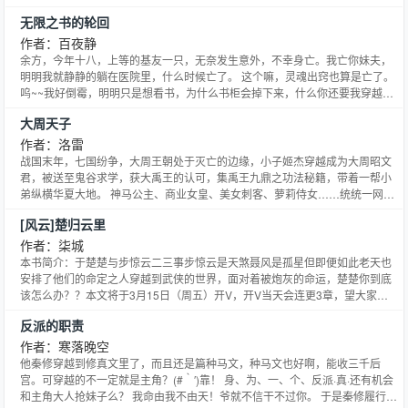
title=&
无限之书的轮回
作者：百夜静
余方，今年十八，上等的基友一只，无奈发生意外，不幸身亡。我亡你妹夫，
明明我就静静的躺在医院里，什么时候亡了。 这个嘛，灵魂出窍也算是亡了。
呜~~我好倒霉，明明只是想看书，为什么书柜会掉下来，什么你还要我穿越，
不穿不让我复活？大哥做人要厚道喔 对作者来说，评论是最大的鼓舞喔其实这
大周天子
就是一本二货穿越书的故事，让二货把故事都改得面目全非吧。
—————————————————————————————————
作者：洛雷
战国末年，七国纷争，大周王朝处于灭亡的边缘，小子姬杰穿越成为大周昭文
君，被送至鬼谷求学，获大禹王的认可，集禹王九鼎之功法秘籍，带着一帮小
弟纵横华夏大地。 神马公主、商业女皇、美女刺客、萝莉侍女……统统一网打
尽。
[风云]楚归云里
…………………………………………………………………………………………
洛雷2015玄幻新作《皇极圣尊》火热上线，书号1254975，已有完本作品五部
作者：柒城
字数超千万，人品保证，请各位放心收藏，多
本书简介：于楚楚与步惊云二三事步惊云是天煞聂风是孤星但即便如此老天也
安排了他们的命定之人穿越到武侠的世界，面对着被炮灰的命运，楚楚你到底
该怎么办？？本文将于3月15日（周五）开V，开V当天会连更3章，望大家能
继续支持~(≧▽≦)/~
反派的职责
作者：寒落晚空
他秦修穿越到修真文里了，而且还是篇种马文，种马文也好啊，能收三千后
宫。可穿越的不一定就是主角？(#‵′)靠！ 身、为、一、个、反派·真·还有机会
和主角大人抢妹子么？ 我命由我不由天！爷就不信干不过你。 于是秦修履行反