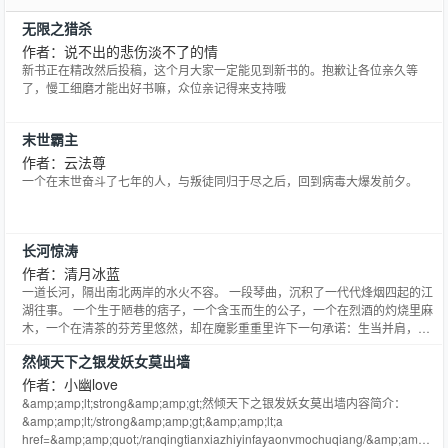
无限之猎杀
作者：说不出的悲伤淡不了的情
新书正在精改然后投稿，这个月大家一定能见到新书的。抱歉让各位亲久等
了，慢工细磨才能出好书嘛，众位亲记得来支持哦
末世霸主
作者：云法尊
一个在末世奋斗了七年的人，与叛徒同归于尽之后，回到病毒大爆发前夕。
长河惊涛
作者：清月冰蓝
一道长河，隔出南北两岸的水火不容。 一段琴曲，沉积了一代代烽烟四起的江
湖往事。 一个生于陋巷的痞子，一个含玉而生的公子，一个在烈酒的灼烧里麻
木，一个在清茶的芬芳里悠然，却在魔影重重里许下一句承诺：生当并肩，死
不相负。 绝世的惊鸿，共鸣的双琴，却暗藏腾腾的杀气。纯净的年华，却要经
然倾天下之银发妖女莫出墙
受刀光剑影的砥砺。 血光映月，传说迷离，黑石崖下千帆竞渡，熟悉的归舟又
在何处？ =====================
作者：小幽love
&amp;amp;lt;strong&amp;amp;gt;然倾天下之银发妖女莫出墙内容简介：
&amp;amp;lt;/strong&amp;amp;gt;&amp;amp;lt;a
href=&amp;amp;quot;/ranqingtianxiazhiyinfayaonvmochuqiang/&amp;amp;quo