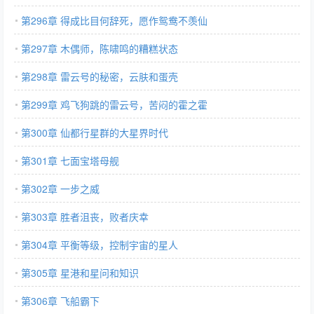
第296章 得成比目何辞死，愿作鸳鸯不羡仙
第297章 木偶师，陈啸鸣的糟糕状态
第298章 雷云号的秘密，云肤和蛋壳
第299章 鸡飞狗跳的雷云号，苦闷的霍之霍
第300章 仙都行星群的大星界时代
第301章 七面宝塔母舰
第302章 一步之威
第303章 胜者沮丧，败者庆幸
第304章 平衡等级，控制宇宙的星人
第305章 星港和星问和知识
第306章 飞船霸下