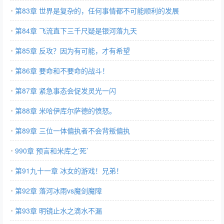
第83章 世界是复杂的，任何事情都不可能顺利的发展
第84章 飞流直下三千尺疑是银河落九天
第85章 反攻？因为有可能，才有希望
第86章 要命和不要命的战斗！
第87章 紧急事态会促发灵光一闪
第88章 米哈伊库尔萨德的愤怒。
第89章 三位一体偏执者不会背叛偏执
990章 预言和米库之‘死’
第91九十一章 冰女的游戏！兄弟！
第92章 落河冰雨vs魔剑魔障
第93章 明镜止水之滴水不漏