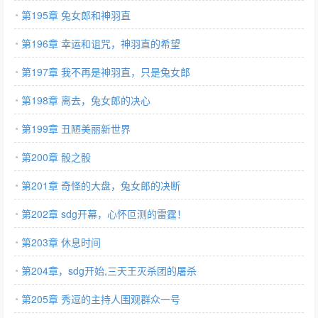
第195章 兔女郎和神羽直
第196章 幸运和诅咒，神羽直的希望
第197章 我不再是神羽直，只是兔女郎
第198章 离去，兔女郎的决心
第199章 丑陋美丽新世界
第200章 骰之骰
第201章 奇怪的大盘，兔女郎的决断
第202章 sdg开幕，心怀叵测的雷霆！
第203章 休息时间
第204章，sdg开始,三天王灭杀团的屠杀
第205章 秀逗的主持人围观群众一号