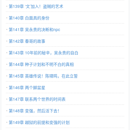
第139章 ‘文’加入！盗贼的艺术
第140章 白面具的身份
第141章 吴永贵的决断和npc
第142章 春哥的故事
第143章 10年前的秘辛，吴永贵的自白
第144章 种子计划和不明不白的真相
第145章 英雄传说！陈啸鸣，在此立誓
第146章 两个脚盆星
第147章 联系两个世界的时间表
第148章 变强，然后活下去！
第149章 越狱的前提和变强的计划