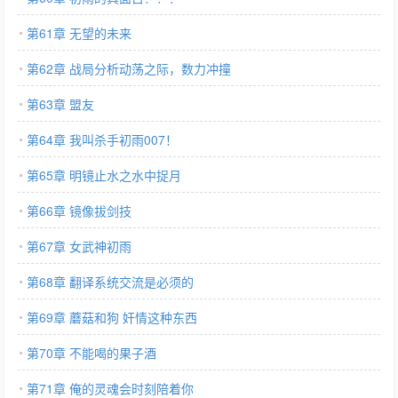
第61章 无望的未来
第62章 战局分析动荡之际，数力冲撞
第63章 盟友
第64章 我叫杀手初雨007！
第65章 明镜止水之水中捉月
第66章 镜像拔剑技
第67章 女武神初雨
第68章 翻译系统交流是必须的
第69章 蘑菇和狗 奸情这种东西
第70章 不能喝的果子酒
第71章 俺的灵魂会时刻陪着你