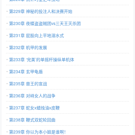
第229章 神秘的投注人和决赛开始
第230章 夜蝶盗盗贼团vs三天王灭杀团
第231章 屁股向上平地溺水式
第232章 机甲的发展
第233章 ‘完美’的单摇杆操纵单机体
第234章 玄甲龟盾
第235章 兽王的宣战
第236章 对峙女人的战争
第237章 蛇女x蜡烛油x皮鞭
第238章 鞭式双蛇轮回曲
第239章 你以为本小姐是谁啊！