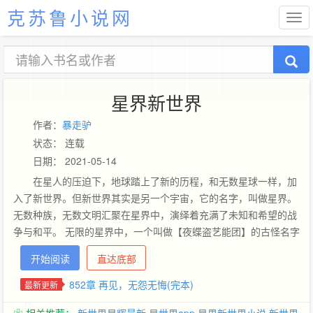
克苏鲁小说网
星界新世界
作者：
暴走驴
状态： 连载
日期： 2021-05-14
在星人的压迫下，地球踏上了新的历程，和无数星球一样，加
入了新世界。但新世界其实是另一个宇宙，它的名字，叫做星界。
无数种族，无数文明汇聚在星界中，演绎着充满了未知和希望的战
争与和平。 无限的星界中，一个叫做【夜蝶盗艺能团】的古怪名字
开始响亮起来。 它的团员很少，有来自地球、其实是却土拨鼠星人
开始阅读
直达底部
的陈啸鸣，有总是扛着重剑的无口腹黑萝莉，还有总是蒙面的怪盗
魔术师.... 在大部分星界居民看来，夜蝶盗是一个艺能团，总能上
852章 再见，无怨无悔(完本)
最新更新
演最有趣的演出，带来无尽欢笑。 但当不为人知的时刻，它却总是