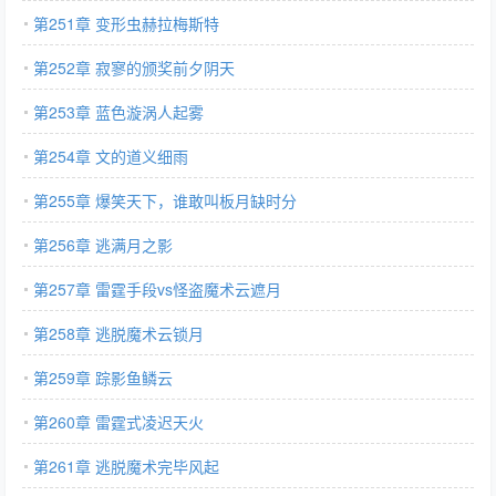
第251章 变形虫赫拉梅斯特
第252章 寂寥的颁奖前夕阴天
第253章 蓝色漩涡人起雾
第254章 文的道义细雨
第255章 爆笑天下，谁敢叫板月缺时分
第256章 逃满月之影
第257章 雷霆手段vs怪盗魔术云遮月
第258章 逃脱魔术云锁月
第259章 踪影鱼鳞云
第260章 雷霆式凌迟天火
第261章 逃脱魔术完毕风起