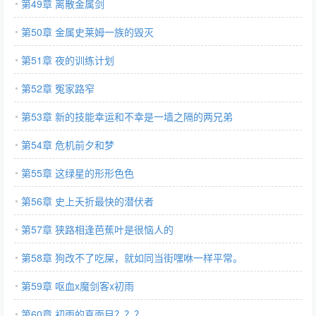
第49章 离散金属剑
第50章 金属史莱姆一族的毁灭
第51章 夜的训练计划
第52章 冤家路窄
第53章 新的技能幸运和不幸是一墙之隔的两兄弟
第54章 危机前夕和梦
第55章 这绿星的形形色色
第56章 史上夭折最快的潜伏者
第57章 狭路相逢芭蕉叶是很恼人的
第58章 狗改不了吃屎，就如同当街嘿咻一样平常。
第59章 呕血x魔剑客x初雨
第60章 初雨的真面目？？？