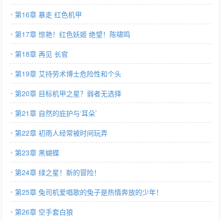
第16章 暴走 红色机甲
第17章 惊艳！红色妖姬 绝望！陈啸鸣
第18章 再见 长官
第19章 艾持劳术博士危险性和个头
第20章 目标机甲之星？弱者无选择
第21章 自然的庇护与‘耳朵’
第22章 初雨人经常被时间玩弄
第23章 黑蝴蝶
第24章 绿之星！新的冒险！
第25章 兔司机爱唱歌的兔子是热情奔放的少年！
第26章 空手套白狼