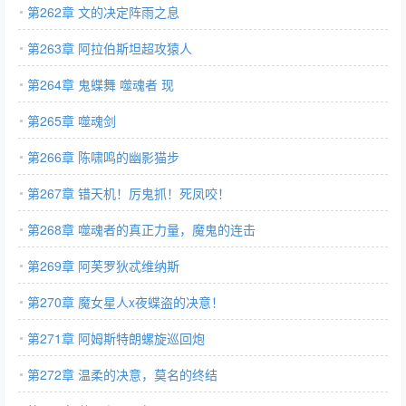
第262章 文的决定阵雨之息
第263章 阿拉伯斯坦超攻猿人
第264章 鬼蝶舞 噬魂者 现
第265章 噬魂剑
第266章 陈啸鸣的幽影猫步
第267章 错天机！厉鬼抓！死凤咬！
第268章 噬魂者的真正力量，魔鬼的连击
第269章 阿芙罗狄忒维纳斯
第270章 魔女星人x夜蝶盗的决意！
第271章 阿姆斯特朗螺旋巡回炮
第272章 温柔的决意，莫名的终结