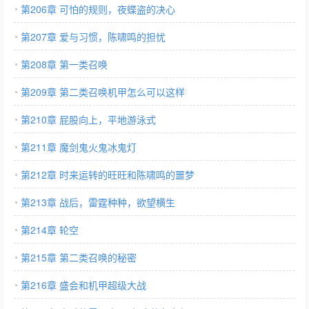
第206章 可怕的规则，夜蝶盗的决心
第207章 爱与习惯，陈啸鸣的担忧
第208章 第一类召唤
第209章 第二类召唤机甲怎么可以这样
第210章 屁股向上，平地游泳式
第211章 魔剑鬼火鬼冰鬼灯
第212章 时来运转的旺旺和陈啸鸣的噩梦
第213章 战后，雷霆种种，欲望横生
第214章 轮空
第215章 第二类召唤的秘密
第216章 盛会和机甲超级大战