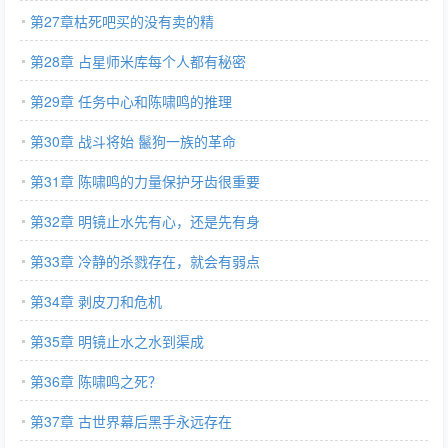
第27章枯死吧买的没有卖的精
第28章 占星师米库每个人都有秘密
第29章 任务中心和陈啸鸣的推理
第30章 战斗将始 鬣狗一族的革命
第31章 陈啸鸣的力量保护牙齿很重要
第32章 明镜止水先有心，还是先有身
第33章 冷静的杀戮存在，就会有弱点
第34章 剥皮刀和危机
第35章 明镜止水之水到渠成
第36章 陈啸鸣之死？
第37章 古世界幕后黑手永远存在