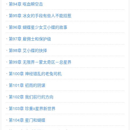
第94章 呕血瞬空击
第95章 冰女的手段有些人不能招惹
第96章 蝴蝶星少女艾小蝶的故事
第97章 雇佣士和保护级
第98章 艾小蝶的抉择
第99章 无限界－蒙太奇区－总星界
第100章 神经错乱的老兔司机
第101章 初雨的阴谋
第102章 我们前行的方向
第103章 珍重x星界新世界
第104章 星门和蝴蝶