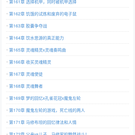
第161章 选择机甲，同时被机甲选择
第162章 饥饿的试炼和废弃的电子鼠
第163章 胶囊争夺战
第164章 饮水思源的真正能力
第165章 灵魂精灵x灵魂奏鸣曲
第166章 收买灵魂精灵
第167章 灵魂使徒
第168章 灵魂舞者
第169章 梦的回忆x孔雀花冠x魔鬼左轮
第170章 魔鬼左轮的游戏，死亡线的两人
第171章 马修布坦的回忆律法和人情
第172章 父亲vs儿子，马修家的黯然战斗！