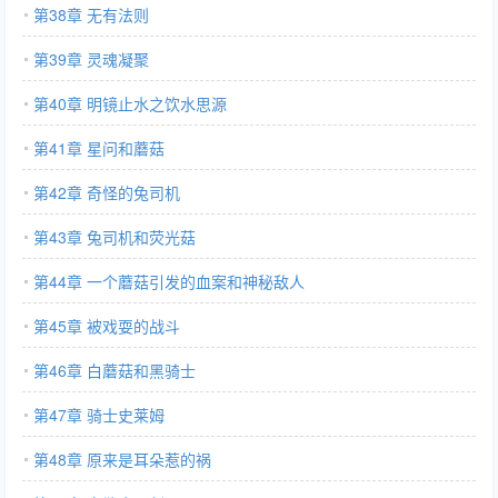
第38章 无有法则
第39章 灵魂凝聚
第40章 明镜止水之饮水思源
第41章 星问和蘑菇
第42章 奇怪的兔司机
第43章 兔司机和荧光菇
第44章 一个蘑菇引发的血案和神秘敌人
第45章 被戏耍的战斗
第46章 白蘑菇和黑骑士
第47章 骑士史莱姆
第48章 原来是耳朵惹的祸