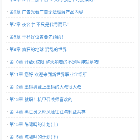
第6章 广告光看广告无法理解产品内容
第7章 夜名字 不只是代号而已！
第8章 干杯好位置要先预约！
第9章 疯狂的地球 混乱的世界
第10章 开放e权限 整天躺着的不是睡神就是猪!
第11章 您好 欢迎来到新世界职业介绍所
第12章 墨镜男戴上墨镜的大叔很大叔
第13章 就职！机甲召唤师喜欢的
第14章 黑亡灵之靴风险往往与利益共存
第15章 陈啸鸣的计划(上)
第15章 陈啸鸣的计划(下)