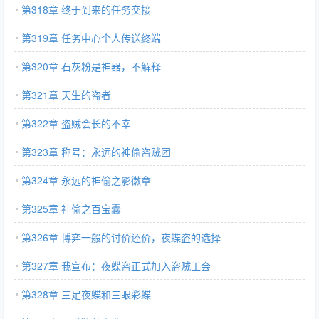
第318章 终于到来的任务交接
第319章 任务中心个人传送终端
第320章 石灰粉是神器，不解释
第321章 天生的盗者
第322章 盗贼会长的不幸
第323章 称号：永远的神偷盗贼团
第324章 永远的神偷之影徽章
第325章 神偷之百宝囊
第326章 博弈一般的讨价还价，夜蝶盗的选择
第327章 我宣布：夜蝶盗正式加入盗贼工会
第328章 三足夜蝶和三眼彩蝶