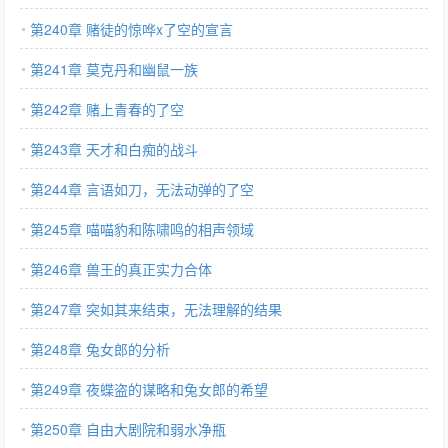
第240章 赌徒的惊哗x了空的宣言
第241章 莫克丹和幽鼠一族
第242章 赌上青春的了空
第243章 天才和白痴的战斗
第244章 言语如刀，无法动弹的了空
第245章 喵喵豹和陈啸鸣的相声领域
第246章 兽王的真正实力合体
第247章 突如其来结束，无法理解的结果
第248章 兔女郎的分析
第249章 夜蝶盗的谋略和兔女郎的希望
第250章 自由大剧院和弱水净瓶