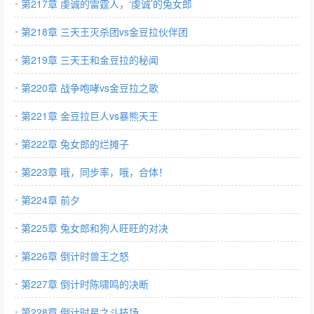
第217章 虔诚的雷霆人，‘虔诚’的兔女郎
第218章 三天王灭杀团vs金豆拉伙伴团
第219章 三天王和金豆拉的秘闻
第220章 战争咆哮vs金豆拉之歌
第221章 金豆拉巨人vs暴熊天王
第222章 兔女郎的烂摊子
第223章 哦，同步率，哦，合体！
第224章 前夕
第225章 兔女郎和狗人旺旺的对决
第226章 倒计时兽王之怒
第227章 倒计时陈啸鸣的决断
第228章 倒计时星之斗技场