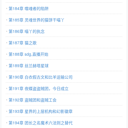
第184章 噬魂者的陷阱
第185章 灵魂世界的猫饼干喵丫
第186章 喵丫的执念
第187章 猫之歌
第188章 sdg,直播开始
第189章 丝兰赫塔星球
第190章 白衣假古文和比羊运输公司
第191章 夜蝶盗盗贼团，今日成立
第192章 盗贼团和盗贼工会
第193章 星界的上层机构和幻影徽章
第194章 团长之名魔术六法则之替代