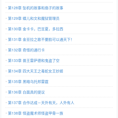
第128章 坠机的故事和扇子的故事
第129章 蝶儿和文和魔狱管理员
第130章 金卡卡，巴豆夏，多拉西
第131章 金豆拉之歌不要脸可以通天下！
第132章 奇怪的通行卡
第133章 兽王雷萨德和鬼盗了空
第134章 四大天王之毒蛇女王妙姬
第135章 黑暗乌托邦雷霆
第136章 白面具的提议
第137章 合作达成－天外有天，人外有人
第138章 怪盗魔术师怪盗甲骨一族