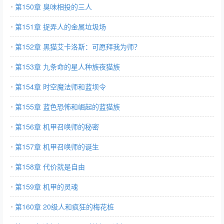
第150章 臭味相投的三人
第151章 捉弄人的金属垃圾场
第152章 黑猫艾卡洛斯：可愿拜我为师？
第153章 九条命的星人种族夜猫族
第154章 时空魔法师和蓝坝令
第155章 蓝色恐怖和崛起的蓝猫族
第156章 机甲召唤师的秘密
第157章 机甲召唤师的诞生
第158章 代价就是自由
第159章 机甲的灵魂
第160章 20级人和疯狂的梅花桩