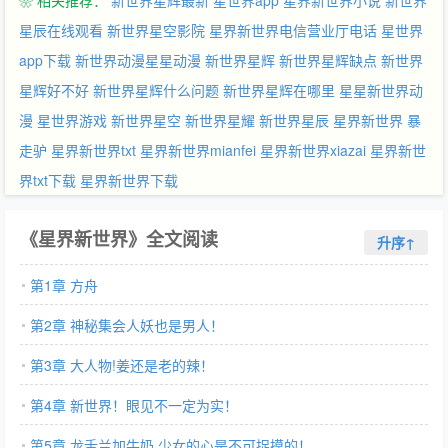
❀ 相关推荐：
新世界星辉最新
星世界app
星界新世界小说
新世界
化身为【夜蝶盗盗贼团】，探索着星界的宝藏，用勇气和技艺，演
绎着属于星界盗贼的传奇！他们搞笑，但他们更嗜血！战遍星界，
星辰在线观看
新世界星空影院
星界新世界电信营业厅电话
星世界
偷遍新世界！群号128805271
app下载
新世界动漫星星动漫
新世界星辉
新世界星辉缺点
新世界
星辉好不好
新世界星辉什么问题
新世界星辉在哪里
星星新世界动
漫
星世界游戏
新世界星空
新世界星耀
新世界星辰
星界新世界 暴
走驴
星界新世界txt
星界新世界mianfei
星界新世界xiazai
星界新世
界txt下载
星界新世界下载
《星界新世界》全文阅读
升序↑
第1章 方舟
第2章 神秘集会人妖也是男人！
第3章 大人物!姜还是老的辣！
第4章 新世界！眼见不一定为实！
第5章 龙舌兰加牛奶 少女的心是不可捉摸的！