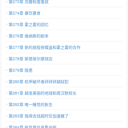
第273章 苏醒和蛋蛋叔
第274章 暴饮暴食
第275章 霍之霍的回忆
第276章 维纳斯的剧本
第277章 新的旅程夜蝶盗和霍之霍的合作
第278章 斯德哥尔摩效应
第279章 隐患
第280章 机甲破坏者砰砰砰越狱犯
第281章 越发美丽的地球和周汉默校长
第282章 唯一睡觉的新生
第283章 我得去找超时空加速器了
第284章 新世界信息集会所