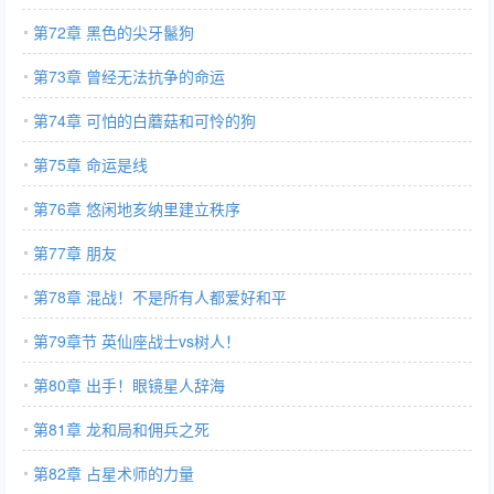
第72章 黑色的尖牙鬣狗
第73章 曾经无法抗争的命运
第74章 可怕的白蘑菇和可怜的狗
第75章 命运是线
第76章 悠闲地亥纳里建立秩序
第77章 朋友
第78章 混战！不是所有人都爱好和平
第79章节 英仙座战士vs树人！
第80章 出手！眼镜星人辞海
第81章 龙和局和佣兵之死
第82章 占星术师的力量