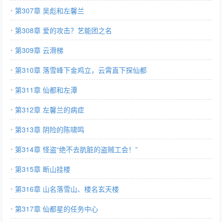
第307章 吴彪和左馨兰
第308章 爱的攻击？艺能团之名
第309章 云滑梯
第310章 落雪峰下金鸡立，云霄直下探仙都
第311章 仙都和左潭
第312章 左馨兰的病症
第313章 阴险的陈啸鸣
第314章 怪盗“绝不去肮脏的盗贼工会！”
第315章 断山挂楼
第316章 山名落雪山、楼名玄天楼
第317章 仙都星的任务中心