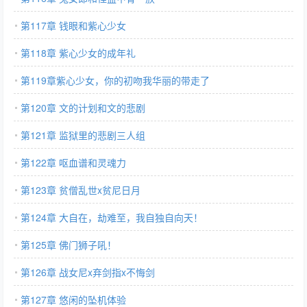
第117章 钱眼和紫心少女
第118章 紫心少女的成年礼
第119章紫心少女，你的初吻我华丽的带走了
第120章 文的计划和文的悲剧
第121章 监狱里的悲剧三人组
第122章 呕血谱和灵魂力
第123章 贫僧乱世x贫尼日月
第124章 大自在，劫难至，我自独自向天！
第125章 佛门狮子吼！
第126章 战女尼x弃剑指x不悔剑
第127章 悠闲的坠机体验