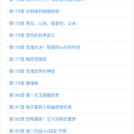
第173章 光明审判神使附体
第174章 再见，父亲。我爱你，父亲
第175章 受伤的机甲武士
第176章 灵魂对决！陈啸鸣vs马修布坦
第177章 黯然涅莲斩
第178章 灵魂世界的神夜
第179章 噬魂者
第180章 第一天王钢魔修罗
第181章 电子莱特人和幽虎暗杀者
第182章 恐怖袭来！艾卡洛斯的噩梦
第183章 喵丫的战斗x招名‘不恨’