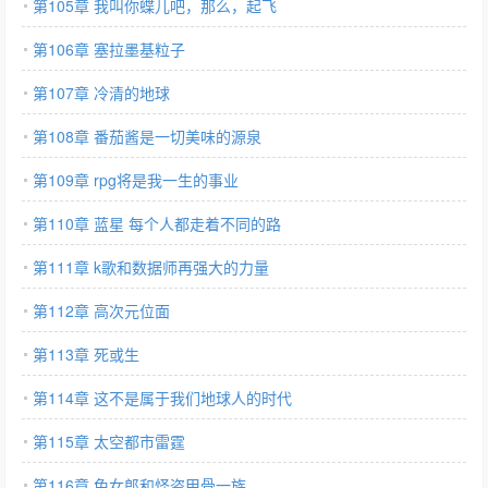
第105章 我叫你蝶儿吧，那么，起飞
第106章 塞拉墨基粒子
第107章 冷清的地球
第108章 番茄酱是一切美味的源泉
第109章 rpg将是我一生的事业
第110章 蓝星 每个人都走着不同的路
第111章 k歌和数据师再强大的力量
第112章 高次元位面
第113章 死或生
第114章 这不是属于我们地球人的时代
第115章 太空都市雷霆
第116章 兔女郎和怪盗甲骨一族