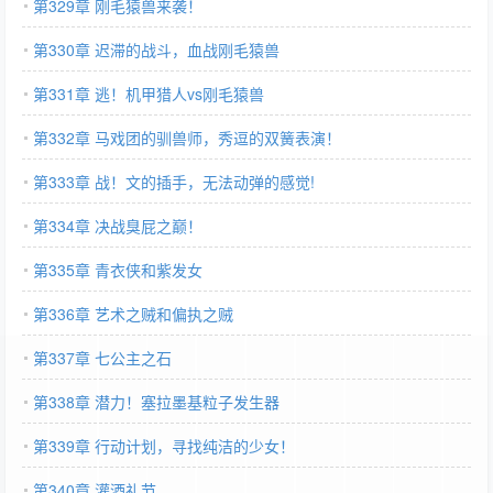
第329章 刚毛猿兽来袭！
第330章 迟滞的战斗，血战刚毛猿兽
第331章 逃！机甲猎人vs刚毛猿兽
第332章 马戏团的驯兽师，秀逗的双簧表演！
第333章 战！文的插手，无法动弹的感觉!
第334章 决战臭屁之巅！
第335章 青衣侠和紫发女
第336章 艺术之贼和偏执之贼
第337章 七公主之石
第338章 潜力！塞拉墨基粒子发生器
第339章 行动计划，寻找纯洁的少女！
第340章 灌酒礼节