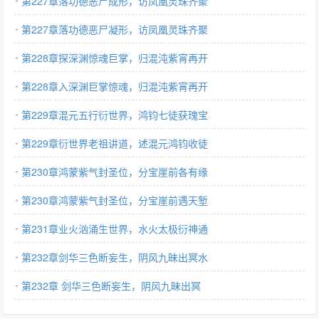
第227章落功德恶尸成形，访凤凰灵珠齐聚
第227章落功德恶尸凝形，访凤凰灵珠齐聚
第228章探深渊惊魂巨掌，归混沌紫宵再开
第228章入深渊巨掌惊魂，归混沌紫宵再开
第229章混元五行衍世界，鸿钧七徒获瑰宝
第229章衍世界老祖讲道，述混元鸿钧收徒
第230章鸿蒙紫气封圣位，分宝崖前各有缘
第230章鸿蒙紫气封圣位，分宝崖前遇天堑
第231章业火汹涌生世界，水火太极衍神通
第232章剑华三色断妄生，阴风九昧出冥水
第232章 剑华三色断妄生，阴风九昧出冥