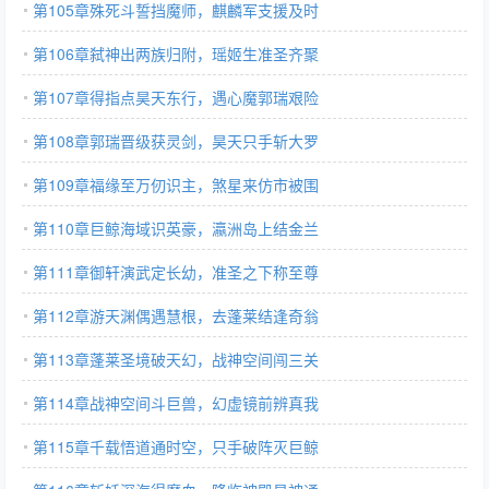
第105章殊死斗誓挡魔师，麒麟军支援及时
第106章弑神出两族归附，瑶姬生准圣齐聚
第107章得指点昊天东行，遇心魔郭瑞艰险
第108章郭瑞晋级获灵剑，昊天只手斩大罗
第109章福缘至万仞识主，煞星来仿市被围
第110章巨鲸海域识英豪，瀛洲岛上结金兰
第111章御轩演武定长幼，准圣之下称至尊
第112章游天渊偶遇慧根，去蓬莱结逢奇翁
第113章蓬莱圣境破天幻，战神空间闯三关
第114章战神空间斗巨兽，幻虚镜前辨真我
第115章千载悟道通时空，只手破阵灭巨鲸