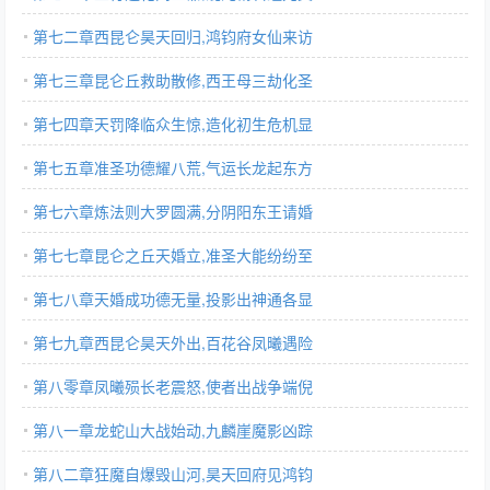
第七二章西昆仑昊天回归,鸿钧府女仙来访
第七三章昆仑丘救助散修,西王母三劫化圣
第七四章天罚降临众生惊,造化初生危机显
第七五章准圣功德耀八荒,气运长龙起东方
第七六章炼法则大罗圆满,分阴阳东王请婚
第七七章昆仑之丘天婚立,准圣大能纷纷至
第七八章天婚成功德无量,投影出神通各显
第七九章西昆仑昊天外出,百花谷凤曦遇险
第八零章凤曦殒长老震怒,使者出战争端倪
第八一章龙蛇山大战始动,九麟崖魔影凶踪
第八二章狂魔自爆毁山河,昊天回府见鸿钧