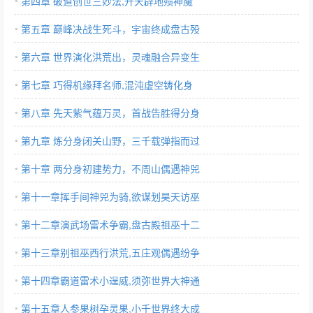
第四章 破道创世三妙法,开天辟地殒神魔
第五章 巅峰决战生死斗，宇宙终成盘古殁
第六章 世界演化洪荒出，灵魂融合异变生
第七章 巧得机缘拜名师,混沌虚空铸化身
第八章 先天紫气蕴万灵，首战告胜得分身
第九章 炼分身闭关山野，三千载弹指而过
第十章 两分身初建势力，不周山偶遇神兕
第十一章挥手间神兕为骑,欲谋划昊天访巫
第十二章演武场雷术争霸,盘古殿祖巫十二
第十三章别祖巫西行洪荒,五庄观偶遇纷争
第十四章霸道雷术小逞威,须弥世界大神通
第十五章人参果树孕灵果,小千世界终大成