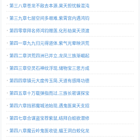
第三八章苍龙不敌去本源,昊天担忧躲混沌
第三九章七层空间多艰难,紫霄宫内遇鸿钧
第四零章拜名师鸿钧赠莲,化形劫昊天须渡
第四一章九九归元得道体,紫气光晕映洪荒
第四二章洪荒四洲已并立,龙凤三族渐崛起
第四三章空灵石神纹浮现,储物宝三思方成
第四四章镇元大度传玉简,天道有感降功德
第四五章十万载弹指而过,三族长密谋探宝
第四六章挡邪魔城池始现,遇鬼医昊天支招
第四七章合谋盗宝荐紫鼠,结拜白蛟欲潜修
第四八章魔云岭鬼医收徒,蝠王洞白蛟化龙