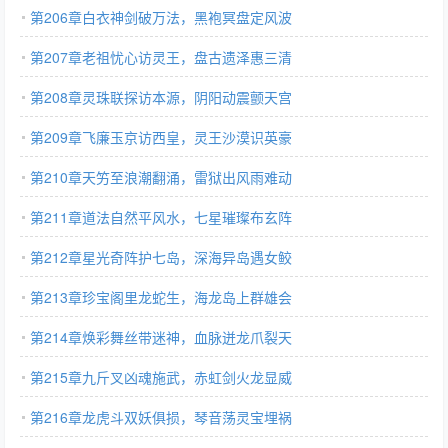
第206章白衣神剑破万法，黑袍冥盘定风波
第207章老祖忧心访灵王，盘古遗泽惠三清
第208章灵珠联探访本源，阴阳动震颤天宫
第209章飞廉玉京访西皇，灵王沙漠识英豪
第210章天竻至浪潮翻涌，雷狱出风雨难动
第211章道法自然平风水，七星璀璨布玄阵
第212章星光奇阵护七岛，深海异岛遇女鲛
第213章珍宝阁里龙蛇生，海龙岛上群雄会
第214章焕彩舞丝带迷神，血脉迸龙爪裂天
第215章九斤叉凶魂施武，赤虹剑火龙显威
第216章龙虎斗双妖俱损，琴音荡灵宝埋祸