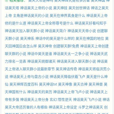
❀ 相关推荐：
昊天大帝是神吗
昊天神辉究竟有多厉害
昊天神国
神
话昊天塔
神话昊天上帝的小说
昊天神技
昊天创世神话
神话之昊天
上帝
主角是神话昊天的小说
昊天在神界真身是什么
神话昊天上帝
修的是什么道
神话昊天上帝全称尊号是什么
神话昊天好看吗知乎
神话昊天加入聊天群小说
神话昊天简介
神话昊天天帝小说
创建聊
天群小说
昊天神系
神话中的昊天是什么样的
昊天在神国的地位
昊
天回神国后会怎么样
昊天神帝
创建聊天群!免费
神话昊天上帝创建
聊天群的小说
神话中昊天是谁
神话昊天太一之争小说
神话昊天武
力排名一览表
神话昊天统御诸天
神话昊天进入聊天群小说
神话昊
天上帝进入聊天群小说最新章节
昊天神话传奇
神话昊天将临洪荒小
说
神话昊天上帝与盘古小说
神话昊天降临伏羲飞卢
昊天是什么神
仙
昊天神辉百度百科
昊天神话txt
昊天神像
昊天古神
昊天神兽
昊
天神国有什么
神话昊天的来历
神话昊天上帝飞卢小说
神话昊天上
帝有多强
神话昊天上帝分身
玄幻:悟性逆天
神话昊天飞卢小说
神话
昊天大帝还厉害的人有哪些
神话昊天上帝设定
斗罗之神话昊天
创