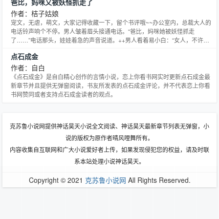
爸比，妈咪又被妖怪抓走了
抖，天地震惊，终成一代魂灵主宰，掌控天下诸魂。
作者：桔子姑娘
宠文，无虐，萌文，大家记得收藏一下，留个书评哦~~办公室内，总裁大人的
电话铃声响个不停。男人皱着眉头接通电话。“爸比，妈咪她被妖怪抓走
了……”电话那头，娃娃着急的声音说道。++男人看着易小白：“女人，不许跟
你师兄走太近！不许别人相亲！”易小白：“凭什么？”男人一把搂住她，霸道的
点石成金
攫取她的呼吸：“因为你是我的。”读者群：488718883敲门砖，易小白，一定
要加哦
作者：自白
《点石成金》是自白精心创作的言情小说，恋上你看书网实时更新点石成金最
新章节并且提供无弹窗阅读，书友所发表的点石成金评论，并不代表恋上你看
书网赞同或者支持点石成金读者的观点。
克苏鲁小说网提供神话昊天小说全文阅读、神话昊天最新章节列表无弹窗，小
说的版权为原作者晴风哩舞所有。
内容收集自互联网和广大小说爱好者上传，如果发现侵犯您的权益，请及时联
系本站处理小说神话昊天。
Copyright © 2021
克苏鲁小说网
All Rights Reserved.