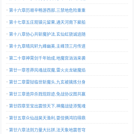
第十六章历艰辛畅游西部,三禁地危险重重
第十七章五庄观镇元留果,通天河南下雇船
第十八章协心共斩魔护法,玄仙虹骁诚追随
第十九章晴风轩九峰幽美,主峰顶三月传道
第二十章神霄剑千年始成,地魔宫汹汹来袭
第廿一章苍莽风魂战双魔,雷火炎龙破魔焰
第廿二章雷狱临世斩魔头,九玄被擒炼分身
第廿三章诡异杀戮现踪迹,免战协议图共赢
第廿四章至宝出震惊天下,神魔战徒添冤魂
第廿五章众仙战昊天渔利,耍伎俩鸿钧得鼎
第廿六章法则力量大比拼,法天象地震苍穹