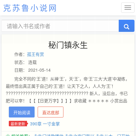
克苏鲁小说网
秘门镇永生
作者：
孤王有赏
状态： 连载
日期： 2021-05-14
完全不同的‘王’道！从禅‘王’，天‘王’，帝‘王’三大‘大道’中凝练，
最终悟出真正属于自己的‘王’道！让天下之人，人人为‘王’！
?????????????????????????????????? 新人，没后台，书已
肥可以宰！【【【日更万字】】】】求收藏 ＊＊＊＊＊ 小赏出品
必属精品 ＊＊＊＊＊＊＊＊ 兄弟们作为新人，请大家相信我的坚
开始阅读
直达底部
持！如果想看下本书的潜力，可以直接看下前面，然后看（171
章：神机出手 本章绝对能让你看懂，请客观放心观看！现在已经逐
390章 一寸金掌
最新更新
渐找到了点写作感觉，但是本人承诺，一定更加用心，努力进步.最