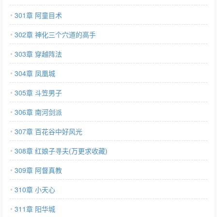
301章 阿童目术
302章 神化三个穴道的高手
303章 穿越阵法
304章 凤凰城
305章 斗笠男子
306章 南河剑派
307章 百花谷中好风光
308章 红娘子寻夫(万更求收藏)
309章 阿督真教
310章 小天心
311章 阳华城