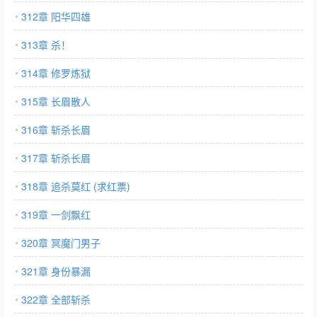
312章 阳华四雄
313章 杀！
314章 修罗炼狱
315章 长眉散人
316章 斩杀长眉
317章 斩杀长眉
318章 追杀莫红 (求红票)
319章 一剑飘红
320章 冥魔门男子
321章 身份暴漏
322章 全部斩杀