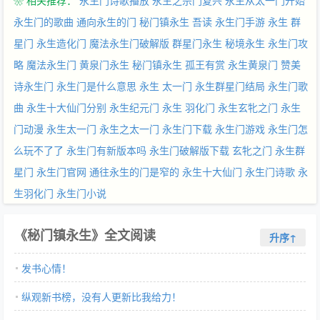
❀ 相关推荐：
永生门诗歌播放
永生之宗门复兴
永生从太一门开始
终...你懂得.）
永生门的歌曲
通向永生的门
秘门镇永生 吾读
永生门手游
永生 群
星门
永生造化门
魔法永生门破解版
群星门永生
秘境永生
永生门攻
略
魔法永生门
黄泉门永生
秘门镇永生 孤王有赏
永生黄泉门
赞美
诗永生门
永生门是什么意思
永生 太一门
永生群星门结局
永生门歌
曲
永生十大仙门分别
永生纪元门
永生 羽化门
永生玄牝之门
永生
门动漫
永生太一门
永生之太一门
永生门下载
永生门游戏
永生门怎
么玩不了了
永生门有新版本吗
永生门破解版下载
玄牝之门
永生群
星门
永生门官网
通往永生的门是窄的
永生十大仙门
永生门诗歌
永
生羽化门
永生门小说
《秘门镇永生》全文阅读
升序↑
发书心情！
纵观新书榜，没有人更新比我给力！