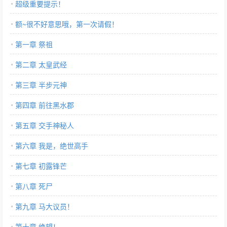
超级重要提示！
额~很不好意思哦，第一次请假！
第一章 祭祖
第二章 太皇武经
第三章 半步元神
第四章 前往黑水郡
第五章 交手神秘人
第六章 我是，绝世高手
第七章 初露锋芒
第八章 死尸
第九章 马大议员！
第十章 绝望！