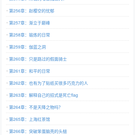
第256章：赵樱空的忧郁
第257章：渐立于巅峰
第258章：锻炼的日常
第259章：伽蓝之洞
第260章：只是路过的假面骑士
第261章：和平的日常
第262章：也有为了贴纸买很多巧克力的人
第263章：解释自己的招式是死亡flag
第264章：不是天降之物吗？
第265章：上海红茶馆
第266章：突破笨蛋脑壳的头槌