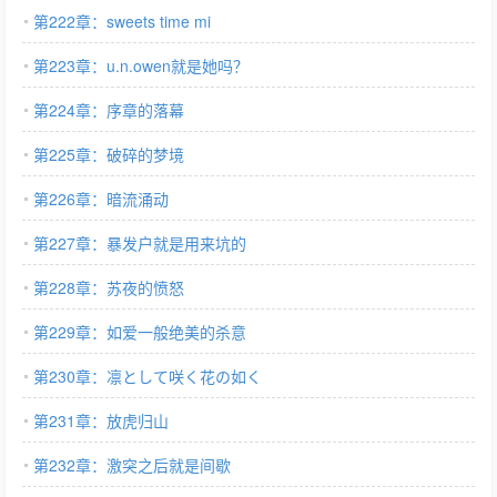
第222章：sweets time mi
第223章：u.n.owen就是她吗？
第224章：序章的落幕
第225章：破碎的梦境
第226章：暗流涌动
第227章：暴发户就是用来坑的
第228章：苏夜的愤怒
第229章：如爱一般绝美的杀意
第230章：凛として咲く花の如く
第231章：放虎归山
第232章：激突之后就是间歇