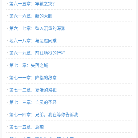
第六十五章：牢狱之灾？
第六十六章：新的大脑
第六十七章：坠入沉重的深渊
地六十八章：与恶魔同乘
第六十九章：前往地狱的行程
第七十章：失落之城
第七十一章：降临的敌意
第七十二章：复活的祭祀
第七十三章：亡灵的圣经
第七十四章：兄弟，我在等你告诉我
第七十五章：急袭