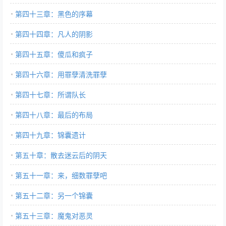
第四十三章：黑色的序幕
第四十四章：凡人的阴影
第四十五章：傻瓜和疯子
第四十六章：用罪孽清洗罪孽
第四十七章：所谓队长
第四十八章：最后的布局
第四十九章：锦囊遗计
第五十章：散去迷云后的阴天
第五十一章：来，细数罪孽吧
第五十二章：另一个锦囊
第五十三章：魔鬼对恶灵