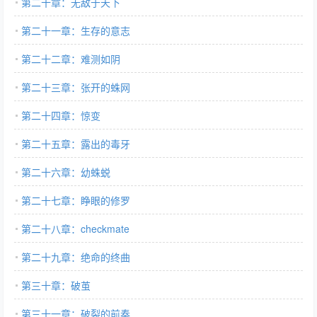
第二十章：无敌于天下
第二十一章：生存的意志
第二十二章：难测如阴
第二十三章：张开的蛛网
第二十四章：惊变
第二十五章：露出的毒牙
第二十六章：幼蛛蜕
第二十七章：睁眼的修罗
第二十八章：checkmate
第二十九章：绝命的终曲
第三十章：破茧
第三十一章：破裂的前奏