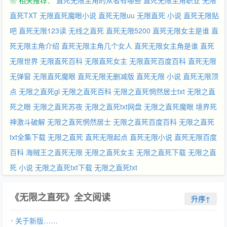
❀ 相关推荐：
直死无限主角的从者有哪些
直死无限主角职业
无限
直死TXT
无限直死魔眼小说
直死无限uu
无限直死 小说
直死无限贴
吧
直死无限123读
无线之直死
直死无限5200
直死无限女主是谁
直
死无限主角介绍
直死无限主角几个女人
直死无限女主角是谁
直死
无限世界
无限直死百科
无限直死女主
无限直死百度百科
直死无限
无弹窗
无限直死魔眼
直死无限无删减版
直死无限 小说
直死无限顶
点
无限之直死gl
无限之直死百科
无限之直死惘然居士txt
无限之直
死之眼
无限之直死苏夜
无限之直死txt网盘
无限之直死魔眼
境界死
神激斗破解
无限之直死惘然居士
无限之直死百度百科
无限之直死
txt全集下载
无限之直死
直死无限起点
直死无限小说
直死无限百度
百科
海贼王之直死无限
无限之直死女主
无限之直死下载
无限之直
死 小说
无限之直死txt下载
无限之直死txt
《无限之直死》全文阅读
升序↑
关于新版……