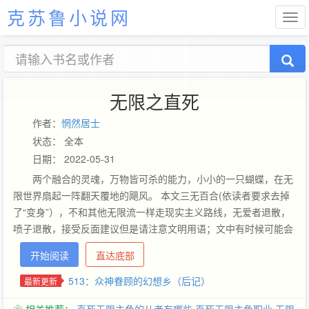
克苏鲁小说网
无限之直死
作者：
惘然居士
状态： 全本
日期： 2022-05-31
两个融合的灵魂，万物皆可杀的能力，小小的一只蝴蝶，在无
限世界扇起一阵翻天覆地的飓风。 本文三无百合(依读者要求去掉
了“变身”），不和其他无限流一样走现实主义路线，无爱者退散，
喷子退散，接受反面建议但是请注意文明用语；文中有时候可能会
出现一些令人不适的内容（比如猎奇，猎奇还有猎奇），请注意；
开始阅读
直达底部
凡是觉得写得好的就看，觉得不好但是可以改进的可以提意见，但
是如果觉得不对眼而且没兴趣的，别骂街，自己点右上角的“Ｘ”。
513：众神眷顾的幻想乡（后记）
最新更新