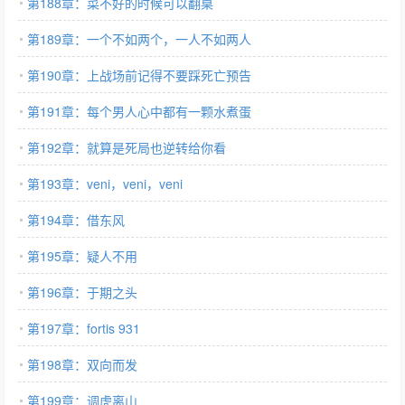
第188章：菜不好的时候可以翻桌
第189章：一个不如两个，一人不如两人
第190章：上战场前记得不要踩死亡预告
第191章：每个男人心中都有一颗水煮蛋
第192章：就算是死局也逆转给你看
第193章：veni，veni，veni
第194章：借东风
第195章：疑人不用
第196章：于期之头
第197章：fortis 931
第198章：双向而发
第199章：调虎离山