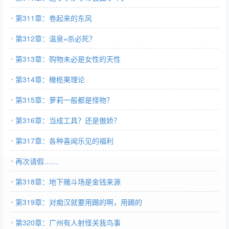
第311章：卷起来的东风
第312章：温泉=杀必死？
第313章：购物未必是女性的天性
第314章：橄榄果理论
第315章：萝莉一般都是怪物？
第316章：当成工具？还是傲娇？
第317章：各种喜闻乐见的福利
再次请假……
第318章：地下赌斗场是金钱来源
第319章：对痴汉就要用踢的啊，用踢的
第320章：广州有人射怪关我鸟事