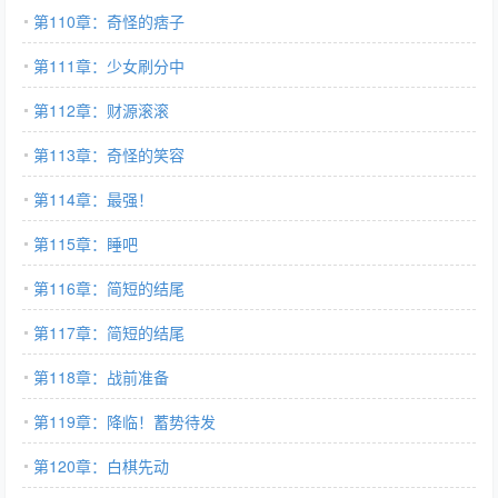
第110章：奇怪的痞子
第111章：少女刷分中
第112章：财源滚滚
第113章：奇怪的笑容
第114章：最强！
第115章：睡吧
第116章：简短的结尾
第117章：简短的结尾
第118章：战前准备
第119章：降临！蓄势待发
第120章：白棋先动