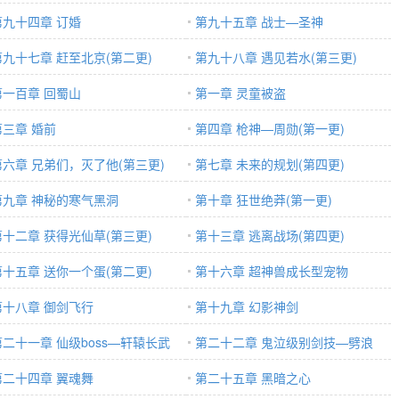
第九十四章 订婚
第九十五章 战士—圣神
第九十七章 赶至北京(第二更)
第九十八章 遇见若水(第三更)
第一百章 回蜀山
第一章 灵童被盗
第三章 婚前
第四章 枪神—周勋(第一更)
第六章 兄弟们，灭了他(第三更)
第七章 未来的规划(第四更)
第九章 神秘的寒气黑洞
第十章 狂世绝莽(第一更)
第十二章 获得光仙草(第三更)
第十三章 逃离战场(第四更)
第十五章 送你一个蛋(第二更)
第十六章 超神兽成长型宠物
第十八章 御剑飞行
第十九章 幻影神剑
第二十一章 仙级boss—轩辕长武
第二十二章 鬼泣级别剑技—劈浪
第二十四章 翼魂舞
第二十五章 黑暗之心