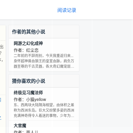
阅读记录
作者的其他小说
网游之幻化成神
出
作者：红尘恋
？
二年前的不辞而别，今天我重返归来...
体，
身怀超神兽血狼王的皇室血脉，肩负万
器至尊的千古灵器，各大奇幻魔宠层出
不穷的相继而现，天下还不任我驰骋...
时而忽明的记忆，让我那尘封的记忆慢
猜你喜欢的小说
慢浮出水面，我的真实身份到底是谁？
这一切的一切就从灵舞这款游戏开始...
终极见习魔法师
自己开的QQ群：24934611，有兴趣的
可以加进来。 本书：网游题材为主体，
作者：小猫yellow
网
玄幻情感为辅，希望大家喜欢。
东、西两块大陆隔海相望，由体积之差
称为西洲东岛。巨大又纷繁多姿的西洲
充满神奇得令人着迷的事物，少年为陪
之
伴少女寻找生父而踏上了这绚丽多彩的
大官魔
世界，开始了他奇幻消遥的人生。 PS：
喜欢漫画么？我喜欢。写一篇任性的东
作者：面人儿