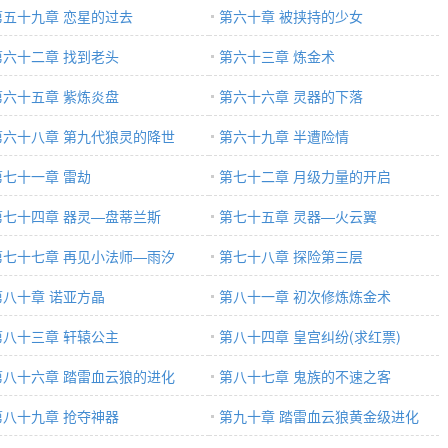
第五十九章 恋星的过去
更)
第六十章 被挟持的少女
第六十二章 找到老头
第六十三章 炼金术
第六十五章 紫炼炎盘
第六十六章 灵器的下落
第六十八章 第九代狼灵的降世
第六十九章 半遭险情
第七十一章 雷劫
第七十二章 月级力量的开启
第七十四章 器灵—盘蒂兰斯
第七十五章 灵器—火云翼
第七十七章 再见小法师—雨汐
第七十八章 探险第三层
第八十章 诺亚方晶
第八十一章 初次修炼炼金术
第八十三章 轩辕公主
第八十四章 皇宫纠纷(求红票)
第八十六章 踏雷血云狼的进化
第八十七章 鬼族的不速之客
第八十九章 抢夺神器
第九十章 踏雷血云狼黄金级进化