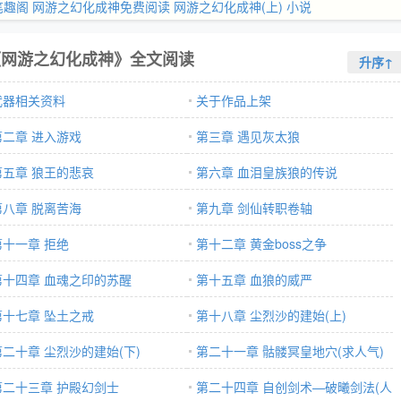
笔趣阁
网游之幻化成神免费阅读
网游之幻化成神(上) 小说
《网游之幻化成神》全文阅读
升序↑
武器相关资料
关于作品上架
第二章 进入游戏
第三章 遇见灰太狼
第五章 狼王的悲哀
第六章 血泪皇族狼的传说
第八章 脱离苦海
第九章 剑仙转职卷轴
第十一章 拒绝
第十二章 黄金boss之争
第十四章 血魂之印的苏醒
第十五章 血狼的威严
第十七章 坠土之戒
第十八章 尘烈沙的建始(上)
第二十章 尘烈沙的建始(下)
第二十一章 骷髅冥皇地穴(求人气)
第二十三章 护殿幻剑士
第二十四章 自创剑术—破曦剑法(人