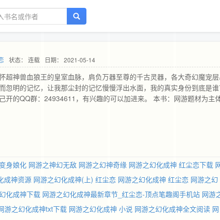
恋
状态： 连载
日期： 2021-05-14
 身怀超神兽血狼王的皇室血脉，肩负万器至尊的千古灵器，各大奇幻魔宠层
 时而忽明的记忆，让我那尘封的记忆慢慢浮出水面，我的真实身份到底是谁
自己开的QQ群：24934611，有兴趣的可以加进来。 本书：网游题材为主
变身娘化
网游之神幻无敌
网游之幻神奇缘
网游之幻化成神 红尘恋下载
化成神资源
网游之幻化成神(上) 红尘恋
网游之幻化成神 红尘恋
网游之幻
幻化成神下载
网游之幻化成神最新章节_红尘恋-顶点笔趣阁手机站
网游
网游之幻化成神txt下载
网游之幻化成神 小说
网游之幻化成神全文阅读
网