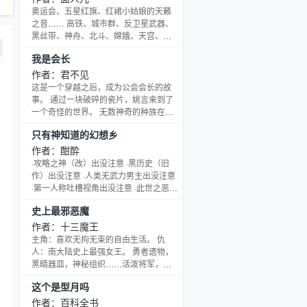
西，也许没有深刻的内涵，也许没有优
奥运会、五星红旗、红裙小姑娘的天籁
美的文笔，也许没有引人入胜环环相扣
之音…… 高铁、城市群、反卫星武器、
的剧情，只希望在如今这个容易紧张烦
黑丝带、神舟、北斗、嫦娥、天宫、股
闷的大潮中，提供一洼轻松愉悦的水
票、期货、手机、爱情动作片、双飞又
我是会长
湾。不敢保证做到，只是争取做好。 －
见双飞…… 王铎做了一个离奇古怪、乱
－ 以前的QQ丢了，
七八糟的梦。 醒来后，像很多人都有过
作者：君不见
的，梦里的一切迅速模糊，王铎想抓住
这是一个穿越之后，成为公会会长的故
梦里的东西，但很快就彻底忘记。 梦里
事。 通过一块破碎的瓷片，姚言来到了
的内容，王铎虽然彻底忘记，但还是有
一个奇怪的世界。 无数神奇的种族在此
些东西留了下来，留在了王铎的灵魂深
繁衍生息，无数的神祗在此发展信徒，
只有神知道的幻想乡
处，它不知不觉地影响着王铎，改变着
无数的势力在这里争权夺利，无数的阵
王铎，使王铎成为了
营在此划分地盘，无数的强者在这里产
作者：酣酔
生，又倒下。当然，也有没有倒下的，
·攻略之神（改）出没注意 ·黑历史（旧
因为他们在遇到危险的时候都会大喊一
作）出没注意 ·人类无武力男主出没注意
声：会长救命！ 会长是谁？ 姚言从收留
·第一人称吐槽视角出没注意 ·此世之恶
他的老爹手中继承了一个濒临倒闭的小
（七宗罪）出没注意 ·少女轻度黑化二设
史上最邪恶魔
公会，公会登记在册的会员有三个，一
强化出没注意 ·不纯的大宇宙爷们儿意志
个是退休二十年的瘸
出没注意 ·特典《那只灵梦》读一送一中
作者：十三魔王
只有病友知道的幻想乡（友人募集
主角：喜欢无拘无束的自由生活。 仇
中）：19708046 只有书友知道的幻想
人：南大陆史上最强女王。 勇者遗物，
乡（已开启博丽满人大结界）：
黑暗器皿，神秘组织……活泼将军，纯
111078231 只有囧神知道的幻想乡：
真公主，淡漠强者，无上女王……接踵
这个是型月吗
43315410
而至…… 一个化身恶魔的人向女王复仇
的故事……
作者：百科全书