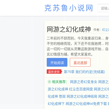
克苏鲁小说网
网游之幻化成神
作者：
红尘
二年前的不辞而别，今天我重返归来...
不穷的相继而现，天下还不任我驰骋...
这一切的一切就从灵舞这款游戏开始... 
玄幻情感为辅，希望大家喜欢。
开始阅读
直达底部
第75章 我们的约定(完结篇)
最新更新
❀ 相关推荐：
网游之奇幻变身女
网游之
游之幻化成神 红尘恋百度网盘
网游之幻
化成神 憋屈
网游之幻化成神结局
网游之
幻化成神下
网游之幻化成神txt免费下载