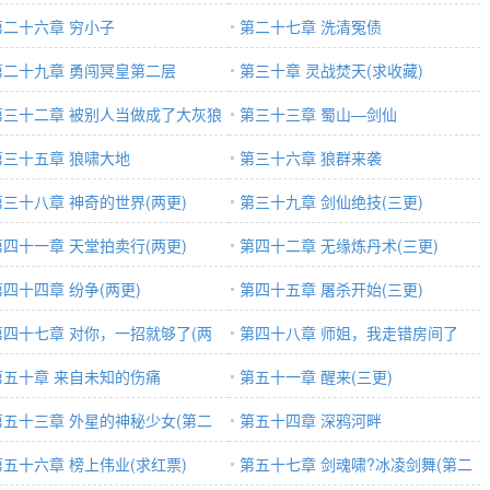
第二十六章 穷小子
气)
第二十七章 洗清冤债
第二十九章 勇闯冥皇第二层
第三十章 灵战焚天(求收藏)
第三十二章 被别人当做成了大灰狼
第三十三章 蜀山—剑仙
第三十五章 狼啸大地
第三十六章 狼群来袭
第三十八章 神奇的世界(两更)
第三十九章 剑仙绝技(三更)
第四十一章 天堂拍卖行(两更)
第四十二章 无缘炼丹术(三更)
第四十四章 纷争(两更)
第四十五章 屠杀开始(三更)
第四十七章 对你，一招就够了(两
第四十八章 师姐，我走错房间了
第五十章 来自未知的伤痛
第五十一章 醒来(三更)
第五十三章 外星的神秘少女(第二
第五十四章 深鸦河畔
第五十六章 榜上伟业(求红票)
第五十七章 剑魂啸?冰凌剑舞(第二