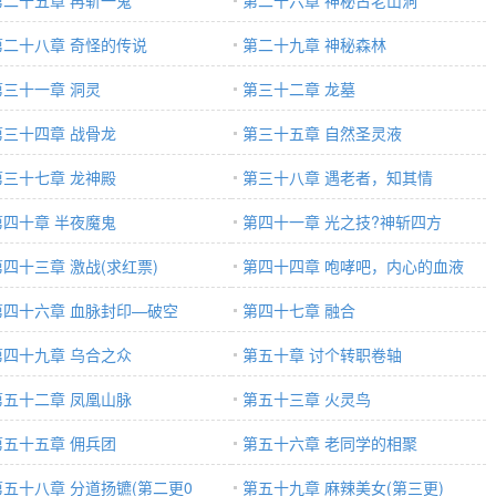
第二十五章 再斩一鬼
第二十六章 神秘古老山洞
第二十八章 奇怪的传说
第二十九章 神秘森林
第三十一章 洞灵
第三十二章 龙墓
第三十四章 战骨龙
第三十五章 自然圣灵液
第三十七章 龙神殿
第三十八章 遇老者，知其情
第四十章 半夜魔鬼
第四十一章 光之技?神斩四方
第四十三章 激战(求红票)
第四十四章 咆哮吧，内心的血液
第四十六章 血脉封印—破空
第四十七章 融合
第四十九章 乌合之众
第五十章 讨个转职卷轴
第五十二章 凤凰山脉
第五十三章 火灵鸟
第五十五章 佣兵团
第五十六章 老同学的相聚
第五十八章 分道扬镳(第二更0
第五十九章 麻辣美女(第三更)