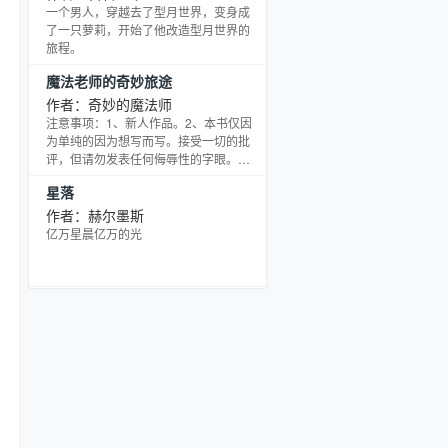
。。。。。。。。。。。。。。。。。。。。。。
一个男人，穿越去了型月世界，变身成
PS：本书挂羊头卖狗肉，冷血动物慎
了一只萝莉，开始了他改造型月世界的
入…… =================感谢蓝梦
旅程。
城书友的赞助，交流群：
魔法老师的奇妙旅途
174670995===========
作者：奇妙的魔法师
注意事项：1、新人作品。2、本书仅因
为单纯的因为想写而写。接受一切的批
评，但请勿发表任何侮辱性的字眼。如
果觉得可以的话很高兴的到点评。不可
星落
以的话可以直接X掉。3、可能会有点像
综漫。 突然感觉QQ群变冷了，有请各位
作者：赫尔墨斯
热心读者进来活跃下气氛，互动交流的
亿万星晨亿万的光
说。 群号：11214774