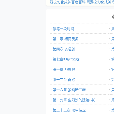
游之幻化成神百度百科
网游之幻化成神
停笔一段时间
第一章 初闻灵舞
第四章 炎噬剑
第七章神秘“奖励”
第十章 战神殿
第十三章 群殴
第十六章 狼魂断三噬
第十九章 尘烈沙的建始(中)
第二十二章 黑甲侍卫