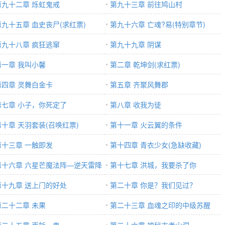
第九十二章 烁虹鬼戒
第九十三章 前往鸠山村
第九十五章 血史丧尸(求红票)
第九十六章 亡魂?易(特别章节)
第九十八章 疯狂逃窜
第九十九章 阴谋
第一章 我叫小馨
第二章 乾坤剑(求红票)
第四章 灵舞白金卡
第五章 齐聚风舞郡
第七章 小子，你死定了
第八章 收我为徒
第十章 天羽套装(召唤红票)
第十一章 火云翼的条件
第十三章 一触即发
第十四章 青衣少女(急缺收藏)
第十六章 六星芒魔法阵—逆天雷降
第十七章 洪城，我要杀了你
第十九章 送上门的好处
第二十章 你是？我们见过？
第二十二章 未果
第二十三章 血魂之印的中级苏醒