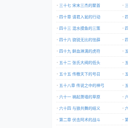
三十七 宋末三杰的聚首
四十章 请君入瓮的行动
四十三 混水摸鱼的三策
四十六 骁锐无比的怯薛
四十九 鲜血淋漓的虎符
五十二 张氏大阀的低头
五十五 传檄天下的号召
五十八章 传说之中的神弓
六十一 祸起萧墙的草原
六十四 与狼共舞的结义
第二章 伏击阿术的战斗