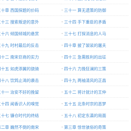
三十章 西国探题的价码
三十一 算无遗策的防御
三十三 搜索叛逆的意外
三十四 手下重臣的矛盾
三十六 倾国倾城的悬赏
三十七 打探消息的人马
三十九 时村最后的反击
四十章 披了袈裟的屠夫
四十二 南宋巨商的实力
四十三 急需胜利的出征
四十五 如虎添翼的骁骑
四十六 力挽狂澜的三策
四十八 饮鸩止渴的袭击
四十九 两袖清风的正昌
五十一 治安不好的挽留
五十二 将计就计的王仲
五十四 闻香识人的嗅觉
五十五 北条时宗的恶梦
五十七 镰仓时代的终结
五十八 初定东瀛的局面
第二章 巍然不倒的南宋
第三章 惊世骇俗的奇策