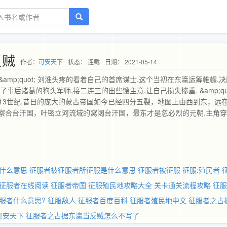
反贼
作者：
可安天下
状态： 连载
日期： 2021-05-14
下!&amp;quot; 刘淮头疼的看着自己的首席谋士,这个当初在东瀛运筹帷幄,
后诸葛的狗头军师,接二连三的出些馊主意,让自己损失惨重. &amp;quo
叹. 在13世纪,昔日的庞大的蒙古帝国如今已经四分五裂，地图上由西到东，远
察合台汗国，叶密立河流域的窝阔台汗国，最东才是忽必烈的元朝.主角
始,占据东瀛当反贼,灭元取而代之,横扫高丽,安南等地区,然后向东,沿着
,完成比蒙古帝国更伟大的征服.
什么意思
征服者被征服者所征服是什么意思
征服者被征服
征服:殖民者
征服者在线阅读
征服者帝国
征服殖民地攻略大全 关卡通关流程攻略
征服
服者什么意思?
征服敌人
征服者百度百科
征服者殖民地中文
征服者之占
可安天下
征服者之占据东瀛当反贼怎么不写了