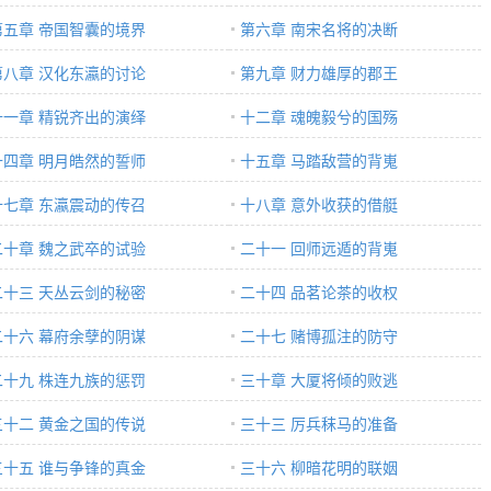
第五章 帝国智囊的境界
第六章 南宋名将的决断
第八章 汉化东瀛的讨论
第九章 财力雄厚的郡王
十一章 精锐齐出的演绎
十二章 魂魄毅兮的国殇
十四章 明月皓然的誓师
十五章 马踏敌营的背嵬
十七章 东瀛震动的传召
十八章 意外收获的借艇
二十章 魏之武卒的试验
二十一 回师远遁的背嵬
二十三 天丛云剑的秘密
二十四 品茗论茶的收权
二十六 幕府余孽的阴谋
二十七 赌博孤注的防守
二十九 株连九族的惩罚
三十章 大厦将倾的败逃
三十二 黄金之国的传说
三十三 厉兵秣马的准备
三十五 谁与争锋的真金
三十六 柳暗花明的联姻