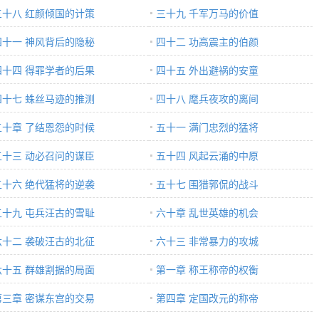
三十八 红颜倾国的计策
三十九 千军万马的价值
四十一 神风背后的隐秘
四十二 功高震主的伯颜
四十四 得罪学者的后果
四十五 外出避祸的安童
四十七 蛛丝马迹的推测
四十八 麾兵夜攻的离间
五十章 了结恩怨的时候
五十一 满门忠烈的猛将
五十三 动必召问的谋臣
五十四 风起云涌的中原
五十六 绝代猛将的逆袭
五十七 围猎郭侃的战斗
五十九 屯兵汪古的雪耻
六十章 乱世英雄的机会
六十二 袭破汪古的北征
六十三 非常暴力的攻城
六十五 群雄割据的局面
第一章 称王称帝的权衡
第三章 密谋东宫的交易
第四章 定国改元的称帝