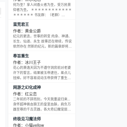
人顶礼膜拜的“炼灵者”。。。 风神门少
何为圣？享人间香火者为圣，受万民景
主无极，在父亲的帮助下开启灵穴，终
仰者为圣。 ＊＊＊＊＊＊＊＊＊＊＊＊
于磕磕碰碰地成为“通灵阶”武者，领悟了
＊＊＊＊＊＊ 书友群：（老群）
通灵谱奥妙，学会《铁臂横练曲》和
126169399（☆高山草屋☆） （新群）
蛮荒君王
《斩风灵剑曲》，再配上灵力炼化的水
62246603（圣道） ＊＊＊＊＊＊＊＊
晶阶“幻甲”
＊＊＊＊＊＊＊＊＊＊ （有一年未断更
作者：黄金公爵
经历，老书《长生大帝》近253万字已经
纪元的更迭，世事的转变 肉身、神通、
完本，请各位新老书友多多支持。）
长生、仙道、永生 故事还在继续，传说
依然存在 然新的纪元，新的篇章即将打
开 不一样的永生之路，不一样的超脱之
奉旨重生
法。 (本为天君，为求永生陨落转世，之
后得宝“荒”字，一路杀人夺宝吸收境界快
作者：冰川王子
速升级，欲重踏天君之位，且在这其
花心的萧逸天因为不遵守洞房前对老婆
间，种种阴谋，开始渐渐显现…)
许下的誓言，结果被玉帝逮住，差点儿
挂掉。好不容易说动玉帝获得了重生的
机会，条件是风风光光的为玉帝过一次
网游之幻化成神
生日！学会了玉帝看家神功的萧逸天，
将给世界、给家人、给自己带来怎样的
作者：红尘恋
变化？&amp;amp;quot;
二年前的不辞而别，今天我重返归来...
身怀超神兽血狼王的皇室血脉，肩负万
器至尊的千古灵器，各大奇幻魔宠层出
不穷的相继而现，天下还不任我驰骋...
终极见习魔法师
时而忽明的记忆，让我那尘封的记忆慢
慢浮出水面，我的真实身份到底是谁？
作者：小猫yellow