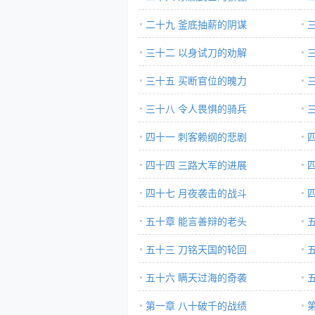
二十九 釜底抽薪的阴谋
三十二 以身试刀的劝解
三十五 买断官位的魄力
三十八 令人畏惧的骑兵
四十一 刺客赖纲的悲剧
四十四 三路大军的进展
四十七 月夜袭击的战斗
五十章 能言善辩的老头
五十三 刀铭天国的轮回
五十六 瞒天过海的奇袭
第一章 八十破千的战绩