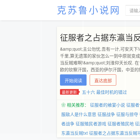
克苏鲁小说网
征服者之占据东瀛当
&amp;quot;主公勿忧,吾有一计,可安天
千里,算无遗策的家伙怎么一到中原就变成了事
当反贼难啊!&amp;quot;刘淮仰天长
欧的钦察汗国，西亚的伊尔汗国，中亚的
到了远征军一名将领身上,征服,就从东瀛开
开始阅读
直达底部
蒙古人西征的路线进军,一直打穿欧亚大陆
五十六 最佳时机的错过
最新更新
❀ 相关推荐：
征服者的飨宴小说
征服者
服敌人是什么意思
征服战争
征服与掠夺
者战争
征服殖民者游戏
征服者殖民地
征
东瀛当反贼txt
征服者之占据东瀛当反贼