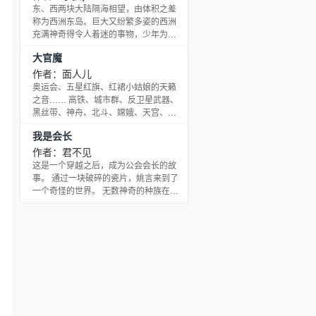
这一切的一切就从灵舞这款游戏开始...
东、西两块大陆隔海相望，由体积之差
自己开的QQ群：24934611，有兴趣的
称为西洲东岛。巨大又纷繁多姿的西洲
可以加进来。 本书：网游题材为主体，
充满神奇得令人着迷的事物，少年为陪
玄幻情感为辅，希望大家喜欢。
伴少女寻找生父而踏上了这绚丽多彩的
大官魔
世界，开始了他奇幻消遥的人生。 PS：
喜欢漫画么？我喜欢。写一篇任性的东
作者：面人儿
西，也许没有深刻的内涵，也许没有优
奥运会、五星红旗、红裙小姑娘的天籁
美的文笔，也许没有引人入胜环环相扣
之音…… 高铁、城市群、反卫星武器、
的剧情，只希望在如今这个容易紧张烦
黑丝带、神舟、北斗、嫦娥、天宫、股
闷的大潮中，提供一洼轻松愉悦的水
票、期货、手机、爱情动作片、双飞又
我是会长
湾。不敢保证做到，只是争取做好。 －
见双飞…… 王铎做了一个离奇古怪、乱
－ 以前的QQ丢了，
七八糟的梦。 醒来后，像很多人都有过
作者：君不见
的，梦里的一切迅速模糊，王铎想抓住
这是一个穿越之后，成为公会会长的故
梦里的东西，但很快就彻底忘记。 梦里
事。 通过一块破碎的瓷片，姚言来到了
的内容，王铎虽然彻底忘记，但还是有
一个奇怪的世界。 无数神奇的种族在此
些东西留了下来，留在了王铎的灵魂深
繁衍生息，无数的神祗在此发展信徒，
处，它不知不觉地影响着王铎，改变着
无数的势力在这里争权夺利，无数的阵
王铎，使王铎成为了
营在此划分地盘，无数的强者在这里产
生，又倒下。当然，也有没有倒下的，
因为他们在遇到危险的时候都会大喊一
声：会长救命！ 会长是谁？ 姚言从收留
他的老爹手中继承了一个濒临倒闭的小
公会，公会登记在册的会员有三个，一
个是退休二十年的瘸