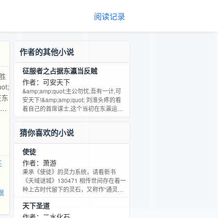
阅读记录
作者的其他小说
征服者之占据东瀛当反贼
决胜
作者：可安天下
t;
&amp;amp;quot;主公勿忧,吾有一计,可
在东
安天下!&amp;amp;quot; 刘淮头疼的看
穿越
着自己的首席谋士,这个当初在东瀛运筹
帷幄,决胜千里,算无遗策的家伙怎么一到
当年
中原就变成了事后诸葛的狗头军师,接二
猜你喜欢的小说
连三的出些馊主意,让自己损失惨重.
&amp;amp;quot;当反贼难
使徒
啊!&amp;amp;quot;刘淮仰天长叹. 在13
世纪,昔日的庞大的蒙古帝国如今已
作者：萧游
征
秉承《使徒》的灵力系统，请看新书
《天域谜城》130471 相传世间存在着一
种上古时代留下的灵石，又称作“通灵
据
谱”，其中藏匿着精纯神奇的武学密录和
天下圣道
玄门天书。只要拥有了它，就能修炼灵
力，并拥有上天遁地的本领，成为受众
作者：二水化石