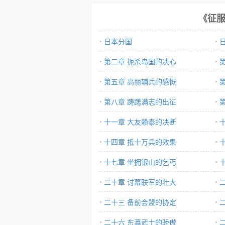
《征
日本分国
第二章 扼杀岛国的决心
第五章 高丽辅兵的感慨
第八章 踌躇满志的出征
十一章 大友赖泰的决断
十四章 抵十万兵的效果
十七章 坐拥银山的乞丐
二十章 讨幕联军的壮大
二十三 备前会盟的协定
二十六 东瀛武士的骄傲