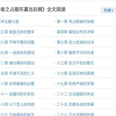
服者之占据东瀛当反贼》全文阅读
升序↑
日本五畿七道
第一章 鸠占鹊巢的穿越
第三章 破釜沉舟的整军
第四章 摧枯拉朽的冲锋
第六章 不够平整的切腹
第七章 武士枪骑的对决
第九章 一战成名的激动
第十章 暴怒不已的刘淮
十二章 镰仓幕府的震动
十三章 征讨不臣的檄文
十五章 半渡不击的仁义
十六章 征伐日本的真相
十八章 杀鸡儆猴的必要
十九章 形势严峻的军情
二十一 自屠村町的玄机
二十二 无法摆脱的命运
二十四 以下克上的传统
二十五 京都会战的序幕
二十七 日本最快的射手
二十八 正大光明的阳谋