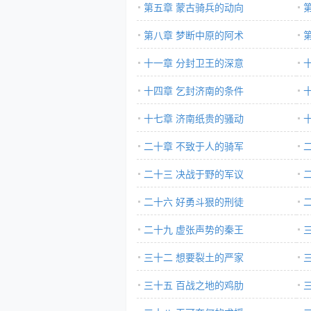
第五章 蒙古骑兵的动向
第八章 梦断中原的阿术
十一章 分封卫王的深意
十四章 乞封济南的条件
十七章 济南纸贵的骚动
二十章 不致于人的骑军
二十三 决战于野的军议
二十六 好勇斗狠的刑徒
二十九 虚张声势的秦王
三十二 想要裂土的严家
三十五 百战之地的鸡肋