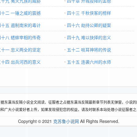
三十九 夷灭九族的威胁
四十章 开城投降的孟德
四十二 一锤之威的震撼
四十三 千秋侠客的榜样
四十五 遏制南宋的毒计
四十六 劫持公卿的疑案
四十八 蟋蟀宰相的传奇
四十九 难以抉择的忠义
五十一 忠义两全的坚定
五十二 啖耳神将的传说
五十四 出兵河西的意义
五十五 连袭六州的水师
占据东瀛当反贼小说全文阅读、征服者之占据东瀛当反贼最新章节列表无弹窗，小说的
网和广大小说爱好者上传，如果发现侵犯您的权益，请及时联系本站处理小说征服者之
Copyright © 2021
克苏鲁小说网
All Rights Reserved.