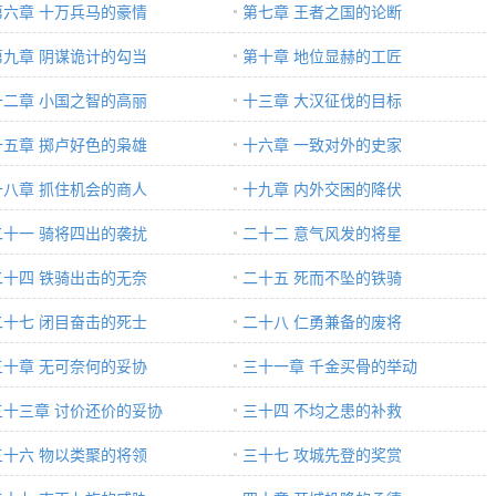
第六章 十万兵马的豪情
第七章 王者之国的论断
第九章 阴谋诡计的勾当
第十章 地位显赫的工匠
十二章 小国之智的高丽
十三章 大汉征伐的目标
十五章 掷卢好色的枭雄
十六章 一致对外的史家
十八章 抓住机会的商人
十九章 内外交困的降伏
二十一 骑将四出的袭扰
二十二 意气风发的将星
二十四 铁骑出击的无奈
二十五 死而不坠的铁骑
二十七 闭目奋击的死士
二十八 仁勇兼备的废将
三十章 无可奈何的妥协
三十一章 千金买骨的举动
三十三章 讨价还价的妥协
三十四 不均之患的补救
三十六 物以类聚的将领
三十七 攻城先登的奖赏