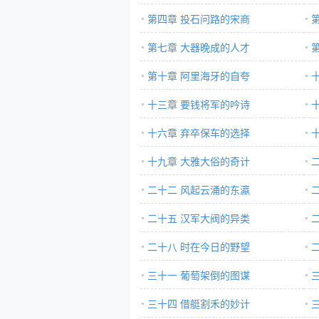
第四章 投石问路的宋商
第七章 大器晚成的人才
第十章 阿里海牙的自夸
十三章 要钱将军的吟诗
十六章 弃卒保车的选择
十九章 大雅大俗的奇计
二十二 风起云涌的东瀛
二十五 汉军大阀的异类
二十八 时在今日的野望
三十一 葡萄架倒的图谋
三十四 借艇割禾的妙计