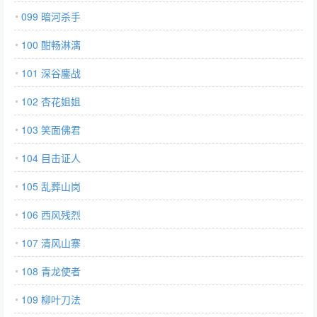
099 暗河杀手
100 酣畅淋漓
101 深谷鏖战
102 杏花姐姐
103 笑面佛君
104 目击证人
105 乱葬山岗
106 西风残烈
107 清风山寨
108 青龙使者
109 柳叶刀法