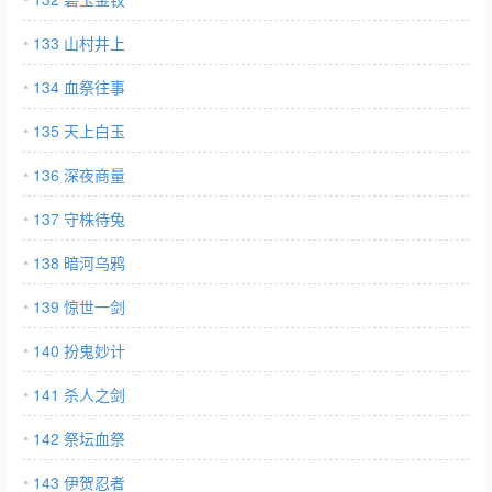
133 山村井上
134 血祭往事
135 天上白玉
136 深夜商量
137 守株待兔
138 暗河乌鸦
139 惊世一剑
140 扮鬼妙计
141 杀人之剑
142 祭坛血祭
143 伊贺忍者