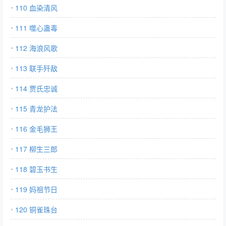
110 血染清风
111 噬心蛊毒
112 海浪风歌
113 联手歼敌
114 贾氏忠诚
115 青龙护法
116 金毛狮王
117 柳生三郎
118 碧玉书生
119 妈祖节日
120 铜雀珠台