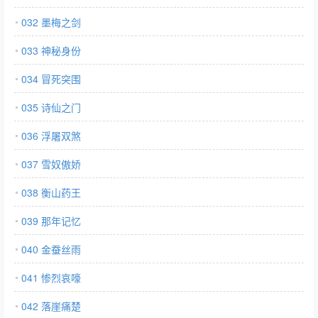
032 墨梅之剑
033 神秘身份
034 冒死突围
035 诗仙之门
036 浮屠双煞
037 雪奴傲娇
038 衡山药王
039 那年记忆
040 金蚕丝雨
041 惨烈哀嚎
042 落崖痛楚