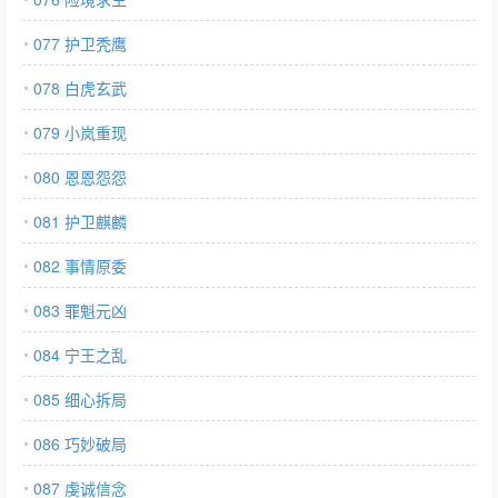
077 护卫秃鹰
078 白虎玄武
079 小岚重现
080 恩恩怨怨
081 护卫麒麟
082 事情原委
083 罪魁元凶
084 宁王之乱
085 细心拆局
086 巧妙破局
087 虔诚信念