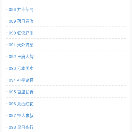
088 并非结局
089 落日卷旗
090 狂侠虾米
091 天外流星
092 王府大院
093 亏本买卖
094 神拳诸葛
095 百里长青
096 湘西红花
097 怪人求叔
098 星月夜行