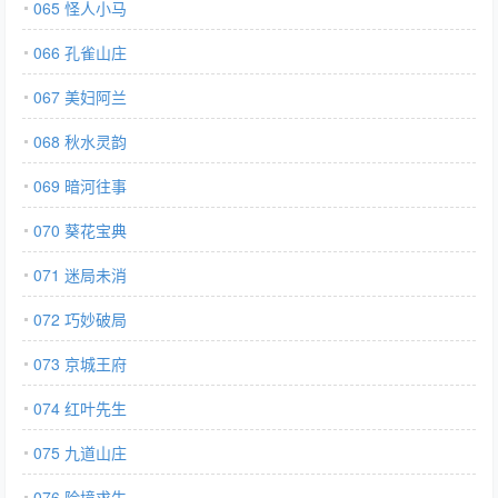
065 怪人小马
066 孔雀山庄
067 美妇阿兰
068 秋水灵韵
069 暗河往事
070 葵花宝典
071 迷局未消
072 巧妙破局
073 京城王府
074 红叶先生
075 九道山庄
076 险境求生