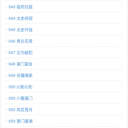
043 临死托孤
044 太史府邸
045 太史玲珑
046 黑白无常
047 沦为疑犯
048 豪门宴会
049 伏魔绳索
050 幻影幻形
050 川蜀唐门
052 风花雪月
053 掌门唐渊