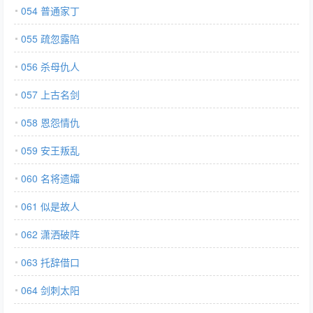
054 普通家丁
055 疏忽露陷
056 杀母仇人
057 上古名剑
058 恩怨情仇
059 安王叛乱
060 名将遗孀
061 似是故人
062 潇洒破阵
063 托辞借口
064 剑刺太阳