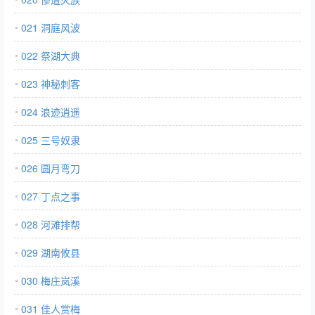
021 洞庭风波
022 祭湖大典
023 神秘刺客
024 浪迹逍遥
025 三号奴隶
026 圆月弯刀
027 丁点之事
028 河滩排帮
029 湖南攸县
030 梅庄岚溪
031 佳人赏梅