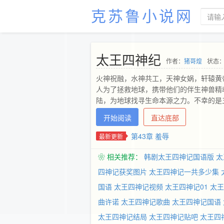
克苏鲁小说网
太王四神纪
作者：
猪哥煌
状态：
火神祝融，水神共工，天神女娲，轩辕黄
人为了拯救地球，携带他们的伴生神兽精
陆，为地球找寻生命本源之力。不幸的是
开始阅读
直达底部
第43章 羞辱
最新更新
❀ 相关推荐：
韩剧太王四神记国语版
太
四神记获奖图片
太王四神记一共多少集
国语
太王四神记视频
太王四神记01
太王
曲许诺
太王四神记歌曲
太王四神记国语
太王四神记结局
太王四神记贴吧
太王四