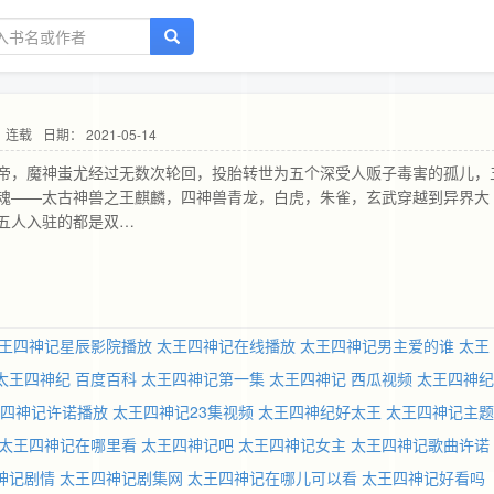
 连载
日期： 2021-05-14
帝，魔神蚩尤经过无数次轮回，投胎转世为五个深受人贩子毒害的孤儿，
魂——太古神兽之王麒麟，四神兽青龙，白虎，朱雀，玄武穿越到异界大
五人入驻的都是双…
王四神记星辰影院播放
太王四神记在线播放
太王四神记男主爱的谁
太王
太王四神纪 百度百科
太王四神记第一集
太王四神记 西瓜视频
太王四神纪
四神记许诺播放
太王四神记23集视频
太王四神纪好太王
太王四神记主题
太王四神记在哪里看
太王四神记吧
太王四神记女主
太王四神记歌曲许诺
神记剧情
太王四神记剧集网
太王四神记在哪儿可以看
太王四神记好看吗