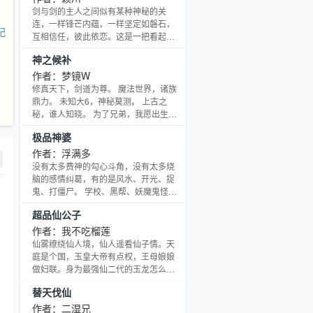
剑与剑的主人之间似有某种神秘的关
连，一样锋芒内蕴，一样坚定如磐石，
纪
互相信任，彼此依恋。这是一把看起来
平凡，却绝对不会平凡的好剑。一个身
神之候补
形瘦小的黑衣人，立在当地，从头到脚
都包在如夜色一般阴沉的黑衣中。他苍
作者：梦镜W
白的手中握着一把精光四射的短剑，正
修真天下，剑道为尊。 魔法世界，诸族
缓缓地抽离咽喉…
鼎力。 未知大6，神秘莫测。 上古之
秘，谁人知晓。 为了兄弟，我愿出生入
死。 为了爱情，宁愿血染苍穹。 横跨大
极品神婆
6，直冲九霄，怒闯诸界，管你神佛仙
圣，九幽鬼魔。一切只为了守护我心中
作者：浮满多
在乎的人。
没有太多费神的勾心斗角，没有太多烧
脑的感情纠葛，有的是风水、开光、捉
鬼、打僵尸。 学校、黑帮、妖魔鬼怪，
惹我？统统收了你们这群妖孽！
超品仙公子
作者：我不吃榴莲
仙雾缭绕仙人境，仙人遥看仙子情。天
庭是个国，玉皇大帝有点权，王母娘娘
做妇联。身为最强仙二代的玉龙怎么能
够不下凡观望红尘世界？其实，这是最
替天伐仙
强仙二代祸害人间的“温馨”日常！？
作者：二湿兄