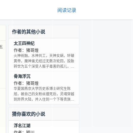
阅读记录
作者的其他小说
太王四神纪
五
作者：猪哥煌
火神祝融，水神共工，天神女娲，轩辕
黄帝，魔神蚩尤经过无数次轮回，投胎
转世为五个深受人贩子毒害的孤儿，五
人为了拯救地球，携带他们的伴生神兽
骨海浮沉
精魂——太古神兽之王麒麟，四神兽青
龙，白虎，朱雀，玄武穿越到异界大
作者：猪哥煌
陆，为地球找寻生命本源之力。不幸的
华夏国燕京大学历史系博士研究生陈
是五人入驻的都是双…
旭，被自己的女粉丝撞死后，灵魂穿越
到异界大陆，并入住到一个下等贵族身
上。原本立志成为一名优秀圣骑士的
他，阴差阳错误习了一本亡灵法师留下
猜你喜欢的小说
的魔法书，从此跟亡灵结下了不解之
缘。在那神圣教会遍布，教权无限扩张
浮名江湖
的大陆，他这个山寨版…
作者：颖川