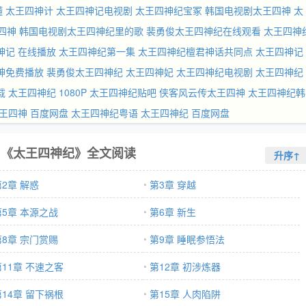
懂
太王四神计
太王四神记电视剧
太王四神纪宝冢
韩国电视剧太王四神
太
四神
韩国电视剧太王四神纪里的歌
裴勇俊太王四神纪在线观看
太王四神
神记 在线播放
太王四神纪第一集
太王四神纪檀君神话共同点
太王四神记
神免费播放
裴勇俊太王四神纪
太王四神妃
太王四神纪电视剧
太王四神纪
载
太王四神纪 1080P
太王四神纪贴吧
侠客风云传太王四神
太王四神纪韩
王四神 百度网盘
太王四神纪粤语
太王四神纪 百度网盘
《太王四神纪》全文阅读
升序↑
第2章 解惑
第3章 穿越
第5章 本源之战
第6章 新生
第8章 宗门赏赐
第9章 睡眠参悟法
第11章 不速之客
第12章 初涉炼器
第14章 留下祸根
第15章 人肉陷阱