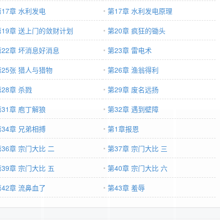
第17章 水利发电
第17章 水利发电原理
第19章 送上门的敛财计划
第20章 疯狂的锄头
第22章 坏消息好消息
第23章 雷电术
第25张 猎人与猎物
第26章 渔翁得利
28章 杀戮
第29章 废名远扬
第31章 庖丁解狼
第32章 遇到壁障
第34章 兄弟相搏
第1章报恩
第36章 宗门大比 二
第37章 宗门大比 三
第39章 宗门大比 五
第40章 宗门大比 六
第42章 流鼻血了
第43章 羞辱