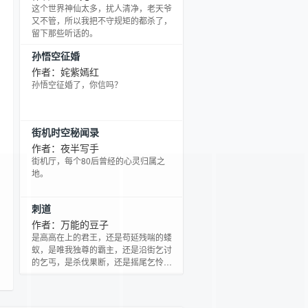
这个世界神仙太多，扰人清净，老天爷
又不管，所以我把不守规矩的都杀了，
留下那些听话的。
孙悟空征婚
作者：姹紫嫣红
孙悟空征婚了，你信吗？
街机时空秘闻录
作者：夜半写手
街机厅，每个80后曾经的心灵归属之
地。
刺道
作者：万能的豆子
是高高在上的君王，还是苟延残喘的蝼
蚁，是唯我独尊的霸主，还是沿街乞讨
的乞丐，是杀伐果断，还是摇尾乞怜，
在这里你做主！只要你有勇气——来
吧！