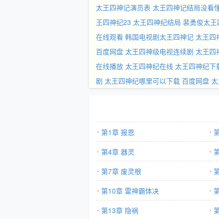
太王四神记演员表
太王四神记结局没看
王四神纪23
太王四神纪结局
裴勇俊太王
在线观看
韩国电视剧太王四神记
太王四
百度网盘
太王四神级电视连续剧
太王四
在线播放
太王四神纪在线
太王四神纪下
剧
太王四神纪哪里可以下载 百度网盘
太
第1章 报恩
第4章 器灵
第7章 废灵根
第10章 雷神霸体决
第13章 隐祸