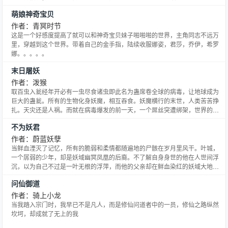
萌娘神奇宝贝
作者：青冥时节
这是一个好感度提高了就可以和神奇宝贝妹子啪啪啪的世界，主角同志不远万
里，穿越到这个世界。带着自己的金手指，陆续收服娜姿，君莎，乔伊，希罗
娜。。。。。
末日屠妖
作者：泼猴
取百虫入瓮经年开必有一虫尽食诸虫即此名为蛊席卷全球的病毒，让地球成为
巨大的蛊瓮。所有的生物化身妖魔，相互吞食。妖魔横行的末世，人类苦苦挣
扎。天灾还是人祸。而就在病毒爆发的前一天，一个屌丝突遭绑架，世界的命
运似乎正在改写。
不为妖君
作者：蔚蓝妖孽
当鲜血湮灭了记忆，所有的脆弱和柔情都随遍地的尸骸在岁月里风干。叶城，
一个孱弱的少年，却是妖域幽冥凤凰的后裔。不了解自身身世的他在人世间浮
沉，以为自己不过是一叶无根的浮萍，而他的父亲却在鲜血染红的妖域大地上
探寻着妖族数以亿计生灵被尽数屠戮的真相，是人为，是天灾，还是所谓的命
问仙御道
运？面对血海深仇，一向平和的少年终是选择掀起了一场腥风血雨······这是一场
无谓的挣扎，还是完美的逆袭？仙修、妖修、神修···
作者：骑上小龙
当我踏入宗门时，我早已不是凡人，而是修仙问道者中的一员，修仙之路纵然
坎坷，却成就了无上的我