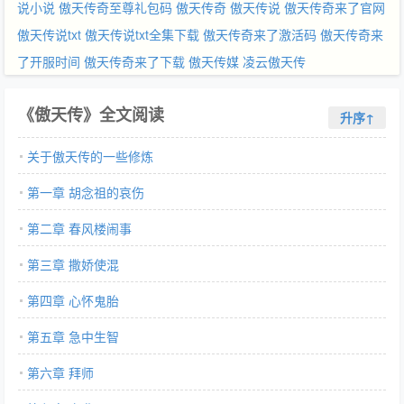
说小说
傲天传奇至尊礼包码
傲天传奇
傲天传说
傲天传奇来了官网
傲天传说txt
傲天传说txt全集下载
傲天传奇来了激活码
傲天传奇来
了开服时间
傲天传奇来了下载
傲天传媒
凌云傲天传
《傲天传》全文阅读
升序↑
关于傲天传的一些修炼
第一章 胡念祖的哀伤
第二章 春风楼闹事
第三章 撒娇使混
第四章 心怀鬼胎
第五章 急中生智
第六章 拜师