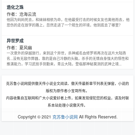
造化之珠
作者：沧海云流
他因为妈妈死去，和妹妹相依为命，在他最受打击的时候女友也离他而去，他
悲伤的走在放学的路上，忽然走进了一个陌生的环境，他到底去了哪里？
异世罗成
作者：夏风幽
一次意外的穿越旅行，来到这个异世，杀神威名血修罗将再次在这片大陆扬
名...没有无敌作弊器，靠的是自己冷静的头脑，杀手的无情自身强大的悟性和
推演能力，学习武技手到勤来，青云大陆，登临那神秘莫测的武神之境...
克苏鲁小说网提供傲天传小说全文阅读、傲天传最新章节列表无弹窗，小说的
版权为原作者小宝哥所有。
内容收集自互联网和广大小说爱好者上传，如果发现侵犯您的权益，请及时联
系本站处理小说傲天传。
Copyright © 2021
克苏鲁小说网
All Rights Reserved.