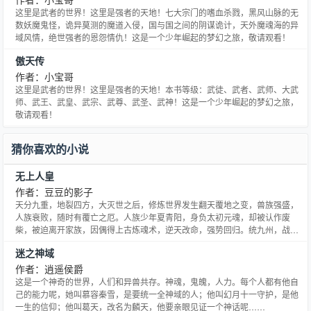
这里是武者的世界！这里是强者的天地！七大宗门的嗜血杀戮，黑风山脉的无
数妖魔鬼怪，诡异莫测的魔道入侵，国与国之间的阴谋诡计，天外魔魂海的异
域风情，绝世强者的恩怨情仇！这是一个少年崛起的梦幻之旅，敬请观看！
傲天传
作者：小宝哥
这里是武者的世界！这里是强者的天地！本书等级：武徒、武者、武师、大武
师、武王、武皇、武宗、武尊、武圣、武神！这是一个少年崛起的梦幻之旅，
敬请观看！
猜你喜欢的小说
无上人皇
作者：豆豆的影子
天分九重，地裂四方，大灭世之后，修炼世界发生翻天覆地之变，兽族强盛，
人族衰败，随时有覆亡之厄。人族少年夏青阳，身负太初元魂，却被认作废
柴，被迫离开家族，因偶得上古炼魂术，逆天改命，强势回归。统九州，战四
域，力抗兽族，追寻上古大能之足迹。踏纯阳，证不朽，鏖战九天，留下万世
迷之神域
瞩目之辉煌。(本书为精品内签作品，请放心阅读，绝不太监，喜欢看的话请记
住点一下加入书架，拜谢！个人Q286501874，交流群43
作者：逍遥侯爵
这是一个神奇的世界，人们和异兽共存。神魂，鬼魄，人力。每个人都有他自
己的能力呢，她叫慕容秦雪，是要统一全神域的人；他叫幻月十一守护，是他
一生的信仰；他叫葛天，改名为麟天，他要亲眼见证一个神话呢……