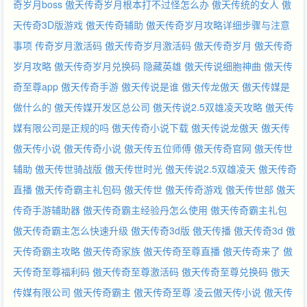
奇岁月boss
傲天传奇岁月根本打不过怪怎么办
傲天传统的女人
傲
天传奇3D版游戏
傲天传奇辅助
傲天传奇岁月攻略详细步骤与注意
事项
传奇岁月激活码
傲天传奇岁月激活码
傲天传奇岁月
傲天传奇
岁月攻略
傲天传奇岁月兑换码
隐藏英雄
傲天传说细胞神曲
傲天传
奇至尊app
傲天传奇手游
傲天传说是谁
傲天传龙傲天
傲天传媒是
做什么的
傲天传媒开发区总公司
傲天传说2.5双雄凌天攻略
傲天传
媒有限公司是正规的吗
傲天传奇小说下载
傲天传说龙傲天
傲天传
傲天传小说
傲天传奇小说
傲天传五位师傅
傲天传奇官网
傲天传世
辅助
傲天传世骑战版
傲天传世时光
傲天传说2.5双雄凌天
傲天传奇
直播
傲天传奇霸主礼包码
傲天传世
傲天传奇游戏
傲天传世部
傲天
传奇手游辅助器
傲天传奇霸主经验丹怎么使用
傲天传奇霸主礼包
傲天传奇霸主怎么快速升级
傲天传奇3d版
傲天传播
傲天传奇3d
傲
天传奇霸主攻略
傲天传奇家族
傲天传奇至尊直播
傲天传奇来了
傲
天传奇至尊福利码
傲天传奇至尊激活码
傲天传奇至尊兑换码
傲天
传媒有限公司
傲天传奇霸主
傲天传奇至尊
凌云傲天传小说
傲天传