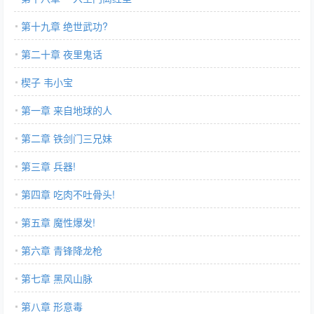
第十九章 绝世武功?
第二十章 夜里鬼话
楔子 韦小宝
第一章 来自地球的人
第二章 铁剑门三兄妹
第三章 兵器!
第四章 吃肉不吐骨头!
第五章 魔性爆发!
第六章 青锋降龙枪
第七章 黑风山脉
第八章 形意毒