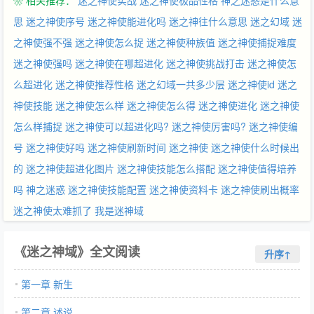
❀ 相关推荐：
迷之神使实战
迷之神使极品性格
神之迷惑是什么意
思
迷之神使序号
迷之神使能进化吗
迷之神往什么意思
迷之幻域
迷
之神使强不强
迷之神使怎么捉
迷之神使种族值
迷之神使捕捉难度
迷之神使强吗
迷之神使在哪超进化
迷之神使挑战打击
迷之神使怎
么超进化
迷之神使推荐性格
迷之幻域一共多少层
迷之神使id
迷之
神使技能
迷之神使怎么样
迷之神使怎么得
迷之神使进化
迷之神使
怎么样捕捉
迷之神使可以超进化吗?
迷之神使厉害吗?
迷之神使编
号
迷之神使好吗
迷之神使刷新时间
迷之神使
迷之神使什么时候出
的
迷之神使超进化图片
迷之神使技能怎么搭配
迷之神使值得培养
吗
神之迷惑
迷之神使技能配置
迷之神使资料卡
迷之神使刷出概率
迷之神使太难抓了
我是迷神域
《迷之神域》全文阅读
升序↑
第一章 新生
第二章 述说