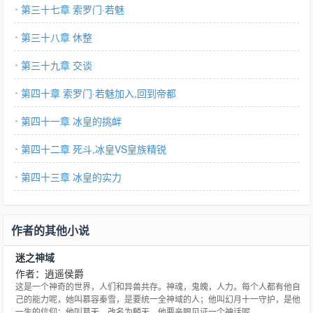
第三十七章 索罗门·若魅
第三十八章 休整
第三十九章 交谈
第四十章 索罗门·若魅加入,回到帝都
第四十一章 冰皇的挑衅
第四十二章 死斗,冰皇VS皇族精锐
第四十三章 冰皇的实力
作者的其他小说
迷之神域
作者：逍遥侯爵
这是一个神奇的世界，人们和异兽共存。神魂，鬼魄，人力。每个人都有他自
己的能力呢，她叫慕容秦雪，是要统一全神域的人；他叫幻月十一守护，是他
一生的信仰；他叫葛天，改名为麟天，他要亲眼见证一个神话呢……