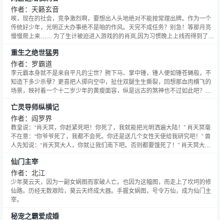
作者：天籁玄音
唉，现在的社会，竞争激烈啊，要想出人头地绝对不能按常理出牌。作为一个
传统好少年，光明正大办事绝不是咱的作风。天完不成任务？别急！等那月亮
慢慢爬上来…… 为了生计被迫进入游戏的的肖岚,因为习惯晚上上线而得到了就
职隐藏职业的机会，凭借高的天赋，独特的技巧，自信的微笑，赢得了一个又
重生之绝世猛男
一个美女的芳心，一件又一件极品的装备，一个又一个对手的尊重。 他是暗夜
的宠儿！ 在月光的背景下，在肖岚面前,所有人都不住的战
作者：罗霸道
李元霸本身就不是来自平凡的尘世？胯下马、掌中锤，锤人便如锤苍蝇般，不
知造下多少杀孽？更喜把人掷向空中，扯住双腿生生撕裂，回想那血肉横飞的
场景，映衬着一个十二岁少年的黄瘦面容，纵是远古的煞神也不过如此吧？
【群号：26091971】 如此绝世英雄，复活在人间都市，将会是何等光景？！
亡灵导师纵横记
让我们一起期待李元霸的重生之旅！ 让罗霸道再一次为大家演绎盛夏大餐！ 让
那血雨纷飞，让那热血澎湃，让那杀气滔天如同万马奔
作者：阎罗界
教皇说：“肖天冥，你赶紧死吧！你死了，我就能把光明洒遍大陆！” 肖天冥毫
不在意：“你爷爷死了，我都不会死。你还是送几个女性天使给我研究吧！” 兽
人先知说：“肖天冥大人，你就让我们南下吧。否则都要饿死了！” 肖天冥大度
允诺：“这个可以考虑。据说狐人女性灵魂特异，能不能借几个研究一下？” 月
仙门主宰
女祭司说：“坏蛋，你快把怨灵给我赶走！” 肖天冥爽快地回答：“遵命！不过能
不能给几瓶生命泉水解解渴？” 远古黄昏
作者：北江
少年莫云天，因为一副女娲图而家破人亡。也因为这幅图，而走上了坎坷的修
仙路。历经无数艰险，莫云天终成大器。手握女娲图，号令万仙，成为仙门主
宰。
秘宠之霸爱成婚