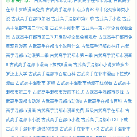
❀ 相关推荐：
古武高手闯都市苏北
古武高手在都市苏北
古武高手
人，李文面对的
在都市罗峰漫画免费
古武高手混都市 点点青迟
都市化劲宗师类小
说
古武高手在都市萧阳
古武高手混都市第四季
古武高手小说
古武
高手混都市第二季动漫
古武高手闯都市
古武高手第四季免费观看全
集
古武高手在都市第二季开启影视全集免费观看
古武高手在都市免
费观看漫画
古武高手在都市小说叫什么
古武高手混都市林轩
古武
高手混都市动漫第二季
古武高手混都市第三季
古武高手混都市漫画
6
古武高手混都市漫画下拉式6漫画
古武高手混都市小说罗峰多少
岁还上大学
古武高手混都市百度百科
古武高手在都市漫画下拉式6
漫画
古武高手混都市 罗峰
古武高手混都市动漫在线观看
古武高手
混都市第二季
古武高手混都市漫画下拉式
古武高手混都市罗峰
古
武高手混都市动漫
古武高手混都市动漫9
古武高手在都市百科
古武
高手混都市漫画
古武高手混都市漫画免费
超级古武高手在都市
古
武高手混都市小说
古武高手在都市小说
古武高手混都市TXT下载
古武高手混都市 遗憾的错觉
古武高手在都市 小说
古武高手混都市