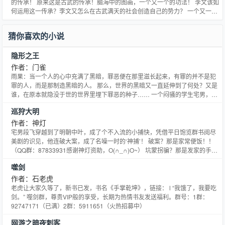
的传承！ 原来这是古武的传承！脑海中的图画，一个又一个的功法！ 李文该如
何运用这一传承？李文又怎么在古武满天的社会创造自己的势力？ 一个又一个
招人嫉妒的艳遇，一次又一次帮派战争的凶险！让李文带领大家来一次现代版
的武侠世界！（直接说是混混抢地盘不就行了！艹！）然而就在这个时候李文
猜你喜欢的小说
突然意外获得了一块神奇的雨花石，这块石头将带给李文什
隐形之王
作者：门雀
雨果：当一个人的心中充满了黑暗，罪恶便在那里滋长起来，有罪的并不是犯
罪的人，而是那制造黑暗的人。 那么，世界的黑暗又一直延伸到了何处？又是
谁，在原本就隐没于世的世界里埋下罪恶的种子…… 一个闷骚的学生宅男，无
意间被带入了一个与以往完全不同的世界，在世界观悄然改变的同时，娇小的
巡狩大明
女老师，单纯的初恋，失落的红尘女……一个个莺莺燕燕，不知不觉走进他的
世界，而与之相随的，还有阴谋、阳谋，与解不开的未知枷锁！
作者：神灯
宅男段飞穿越到了明朝中叶，成了个不入流的小捕快，凭借平日饱览群书阅尽
美剧的识见，他连破大案，成了名噪一时的‘神捕’！ 破案？那是家常便饭！！
（QQ群：87833931感谢神灯资助，O(∩_∩)O~） 坑蒙拐骗？那是发家的手
段！ 风从虎，云从龙，真正的人才是不会寂寞的，锦衣卫、东厂向他暗送秋
噬剑
波；内阁六部哭喊着推他上位；打着替天行道的幌子，造反派都来挖皇帝的墙
角…… 巧妙周旋于各大势力之间，替天巡狩，
作者：石老虎
老虎让大家久等了，新书已发，书名《手掌乾坤》，链接： l “我饿了，我要吃
剑。” 噬剑群，尊贵VIP般的享受，长期为热情书友发送福利。群号：1群：
92747171（已满）2群：5911651（火热招募中）
网游之暗夜刺客