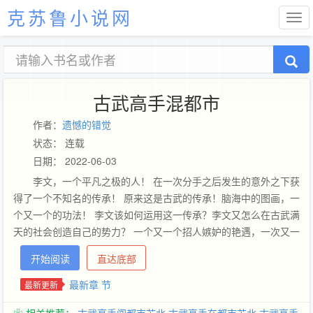
克苏鲁小说网
古武高手混都市
作者：
遗憾的错觉
状态： 连载
日期： 2022-06-03
李文，一个平凡之极的人！ 在一次分手之后发生的意外之下获
得了一个不知名的传承！ 原来这是古武的传承！脑海中的图画，一
个又一个的功法！ 李文该如何运用这一传承？李文又怎么在古武满
天的社会创造自己的势力？ 一个又一个招人嫉妒的艳遇，一次又一
次帮派战争的凶险！让李文带领大家来一次现代版的武侠世界！
开始阅读
直达底部
（直接说是混混抢地盘不就行了！艹！）然而就在这个时候李文突
然意外获得了一块神奇的雨花石，这块石头将带给李文什么样的故
最新章 节
最新更新
事？ 意外的一次交锋，李文被带去了修真界！这里没有自己的熟