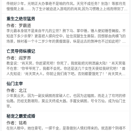
传统好少年，光明正大办事绝不是咱的作风。天完不成任务？别急！等那月亮
慢慢爬上来…… 为了生计被迫进入游戏的的肖岚,因为习惯晚上上线而得到了就
职隐藏职业的机会，凭借高的天赋，独特的技巧，自信的微笑，赢得了一个又
重生之绝世猛男
一个美女的芳心，一件又一件极品的装备，一个又一个对手的尊重。 他是暗夜
的宠儿！ 在月光的背景下，在肖岚面前,所有人都不住的战
作者：罗霸道
李元霸本身就不是来自平凡的尘世？胯下马、掌中锤，锤人便如锤苍蝇般，不
知造下多少杀孽？更喜把人掷向空中，扯住双腿生生撕裂，回想那血肉横飞的
场景，映衬着一个十二岁少年的黄瘦面容，纵是远古的煞神也不过如此吧？
【群号：26091971】 如此绝世英雄，复活在人间都市，将会是何等光景？！
亡灵导师纵横记
让我们一起期待李元霸的重生之旅！ 让罗霸道再一次为大家演绎盛夏大餐！ 让
那血雨纷飞，让那热血澎湃，让那杀气滔天如同万马奔
作者：阎罗界
教皇说：“肖天冥，你赶紧死吧！你死了，我就能把光明洒遍大陆！” 肖天冥毫
不在意：“你爷爷死了，我都不会死。你还是送几个女性天使给我研究吧！” 兽
人先知说：“肖天冥大人，你就让我们南下吧。否则都要饿死了！” 肖天冥大度
允诺：“这个可以考虑。据说狐人女性灵魂特异，能不能借几个研究一下？” 月
仙门主宰
女祭司说：“坏蛋，你快把怨灵给我赶走！” 肖天冥爽快地回答：“遵命！不过能
不能给几瓶生命泉水解解渴？” 远古黄昏
作者：北江
少年莫云天，因为一副女娲图而家破人亡。也因为这幅图，而走上了坎坷的修
仙路。历经无数艰险，莫云天终成大器。手握女娲图，号令万仙，成为仙门主
宰。
秘宠之霸爱成婚
作者：铭希
在别人眼中，她住豪宅，一掷千金，是靠做别人情妇得来的。就连那个阴魂不