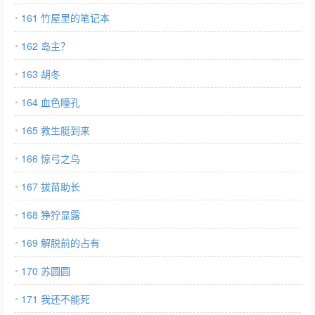
161 竹屋里的笔记本
162 岛主？
163 胡冬
164 血色瞳孔
165 救生艇到来
166 惊弓之鸟
167 拔苗助长
168 狰狞显露
169 解脱前的占有
170 苏圆圆
171 我还不能死