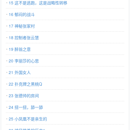
15 这不是逃跑，这是战略性转移
16 郁闷的战斗
17 神秘张家村
18 控制者张云慧
19 醉翁之意
20 李丽莎的心思
21 外国女人
22 扑克牌之黑桃Q
23 张德帅的房间
24 扭一扭，舔一舔
25 小凤凰不是亲生的