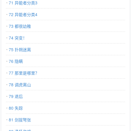
71 异能者分类3
72 异能者分类4
73 都很幼稚
74 突变！
75 扑朔迷离
76 隐瞒
77 那里是哪里？
78 调虎离山
79 退后
80 失踪
81 剑拔弩张