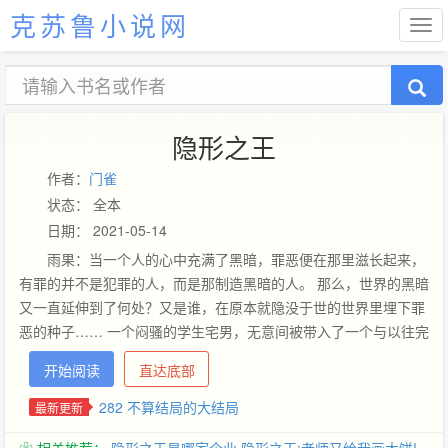
克苏鲁小说网
隐形之王
作者：
门雀
状态： 全本
日期： 2021-05-14
雨果：当一个人的心中充满了黑暗，罪恶便在那里滋长起来，
有罪的并不是犯罪的人，而是那制造黑暗的人。 那么，世界的黑暗
又一直延伸到了何处？又是谁，在原本就隐没于世的世界里埋下罪
恶的种子…… 一个闷骚的学生宅男，无意间被带入了一个与以往完
全不同的世界，在世界观悄然改变的同时，娇小的女老师，单纯的
开始阅读
直达底部
初恋，失落的红尘女……一个个莺莺燕燕，不知不觉走进他的世
界，而与之相随的，还有阴谋、阳谋，与解不开的未知枷锁！ 如果
282 不算结局的大结局
最新更新
这一切需要有人拯救，我，可以伸出双手，拨开这层乌云，结束这