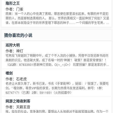
隐形之王
作者：门雀
雨果：当一个人的心中充满了黑暗，罪恶便在那里滋长起来，有罪的并不是犯
罪的人，而是那制造黑暗的人。 那么，世界的黑暗又一直延伸到了何处？又是
谁，在原本就隐没于世的世界里埋下罪恶的种子…… 一个闷骚的学生宅男，无
意间被带入了一个与以往完全不同的世界，在世界观悄然改变的同时，娇小的
女老师，单纯的初恋，失落的红尘女……一个个莺莺燕燕，不知不觉走进他的
猜你喜欢的小说
世界，而与之相随的，还有阴谋、阳谋，与解不开的未知枷锁！
巡狩大明
作者：神灯
宅男段飞穿越到了明朝中叶，成了个不入流的小捕快，凭借平日饱览群书阅尽
美剧的识见，他连破大案，成了名噪一时的‘神捕’！ 破案？那是家常便饭！！
（QQ群：87833931感谢神灯资助，O(∩_∩)O~） 坑蒙拐骗？那是发家的手
段！ 风从虎，云从龙，真正的人才是不会寂寞的，锦衣卫、东厂向他暗送秋
噬剑
波；内阁六部哭喊着推他上位；打着替天行道的幌子，造反派都来挖皇帝的墙
角…… 巧妙周旋于各大势力之间，替天巡狩，
作者：石老虎
老虎让大家久等了，新书已发，书名《手掌乾坤》，链接： l “我饿了，我要吃
剑。” 噬剑群，尊贵VIP般的享受，长期为热情书友发送福利。群号：1群：
92747171（已满）2群：5911651（火热招募中）
网游之暗夜刺客
作者：天籁玄音
唉，现在的社会，竞争激烈啊，要想出人头地绝对不能按常理出牌。作为一个