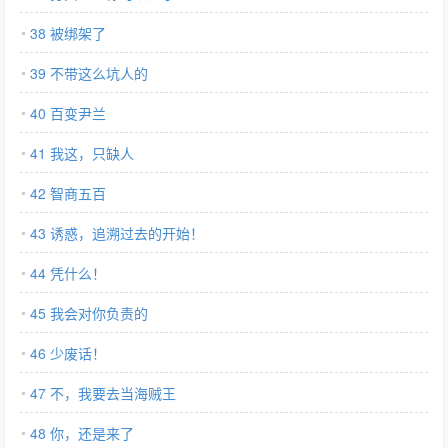
38 被绑架了
39 不带这么坑人的
40 百变尹兰
41 我这，只缺人
42 智商五百
43 诱惑，追溯过去的开始！
44 凭什么！
45 我会对你负责的
46 少废话！
47 不，我要去当海贼王
48 你，还是来了