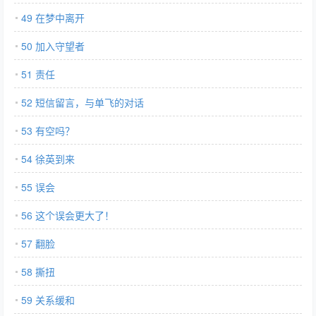
49 在梦中离开
50 加入守望者
51 责任
52 短信留言，与单飞的对话
53 有空吗？
54 徐英到来
55 误会
56 这个误会更大了！
57 翻脸
58 撕扭
59 关系缓和