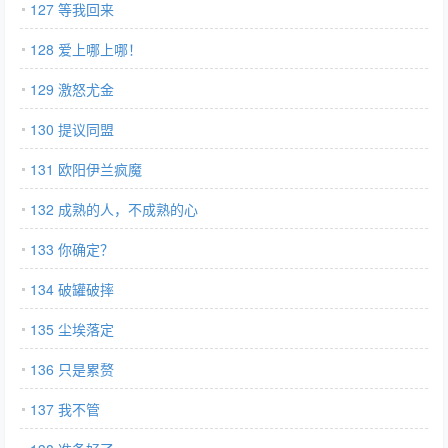
127 等我回来
128 爱上哪上哪！
129 激怒尤金
130 提议同盟
131 欧阳伊兰疯魔
132 成熟的人，不成熟的心
133 你确定？
134 破罐破摔
135 尘埃落定
136 只是累赘
137 我不管