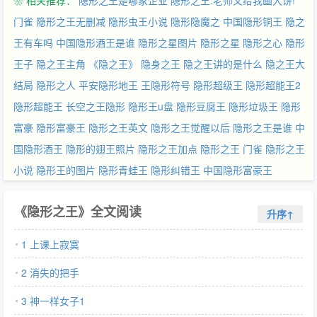
❀ 相关推荐：
隐形之王是哪家企业
隐形之王:老师又给我画大饼!
个黑暗的世界！终有一天，我会站在世界之巅宣告：我，就是世界
之王！！！ ——张德帅 ps：本书全异能，无半点类似玄幻神仙传
门雀
隐形之王无删减
隐形虫王小说
隐形隐魔之
中国隐形铜王
隐之
承之类，不喜勿入。异能等级：（sss,s,a,B,c,d,e,F）
王有车吗
中国隐形酒王是谁
隐形之星图片
隐形之星
隐形之心
隐形
王子
隐之王主角
《隐之王》
隐身之王
隐之王讲的是什么
隐之王大
结局
隐形之人
平安隐形地王
王隐形符号
隐形超级王
隐形超能王2
隐形超能王
长空之王隐形
隐形王u盘
隐形豆腐王
隐形垃圾王
隐形
富豪
隐形富豪王
隐形之王英文
隐形之王觉醒以后
隐形之王是谁
中
国隐形酒王
隐形的翅王照片
隐形之王加点
隐形之王 门雀
隐形之王
小说
隐形王的图片
隐形青蛙王
隐形纠错王
中国隐形富豪王
《隐形之王》全文阅读
升序↑
1 上课上寂寞
2 消失的把手
3 神一样女子1