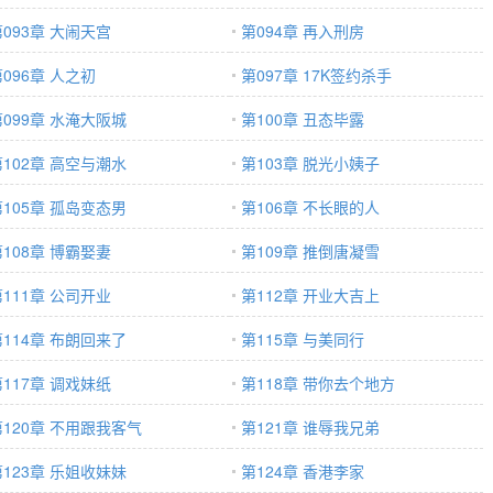
第093章 大闹天宫
第094章 再入刑房
096章 人之初
第097章 17K签约杀手
第099章 水淹大阪城
第100章 丑态毕露
第102章 高空与潮水
第103章 脱光小姨子
第105章 孤岛变态男
第106章 不长眼的人
第108章 博霸娶妻
第109章 推倒唐凝雪
第111章 公司开业
第112章 开业大吉上
第114章 布朗回来了
第115章 与美同行
第117章 调戏妹纸
第118章 带你去个地方
第120章 不用跟我客气
第121章 谁辱我兄弟
第123章 乐姐收妹妹
第124章 香港李家