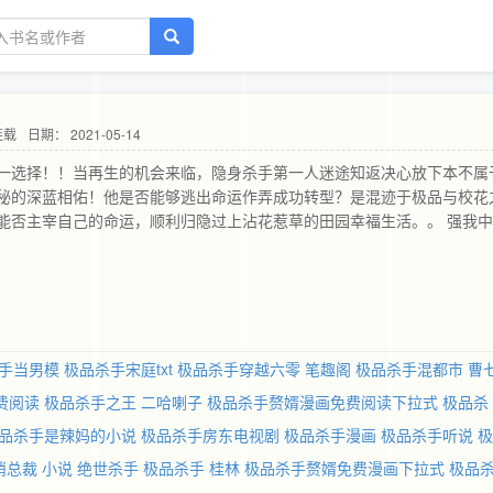
连载
日期： 2021-05-14
一选择！！当再生的机会来临，隐身杀手第一人迷途知返决心放下本不属
秘的深蓝相佑！他是否能够逃出命运作弄成功转型？是混迹于极品与校花
能否主宰自己的命运，顺利归隐过上沾花惹草的田园幸福生活。。 强我中
手当男模
极品杀手宋庭txt
极品杀手穿越六零 笔趣阁
极品杀手混都市 曹
费阅读
极品杀手之王 二哈喇子
极品杀手赘婿漫画免费阅读下拉式
极品杀
品杀手是辣妈的小说
极品杀手房东电视剧
极品杀手漫画
极品杀手听说
极
俏总裁 小说
绝世杀手
极品杀手 桂林
极品杀手赘婿免费漫画下拉式
极品