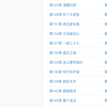
第125章 温暖的家
第128章 捡个大便宜
第131章 再见廖长枫
第134章 丈母娘谈心
第127章 一赔三十七
第130章 虚实之道
第133章 怎么整死我们
第136章 你行你开窗
第
第139章 疯狂艺术
第
第142章 姐妹情深
第145章 要个说法