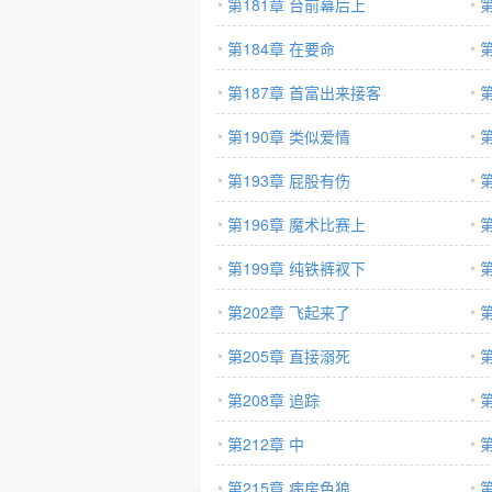
第181章 台前幕后上
第184章 在要命
第187章 首富出来接客
第190章 类似爱情
第193章 屁股有伤
第196章 魔术比赛上
第199章 纯铁裤衩下
第202章 飞起来了
第205章 直接溺死
第208章 追踪
第
第212章 中
第
第215章 病房色狼