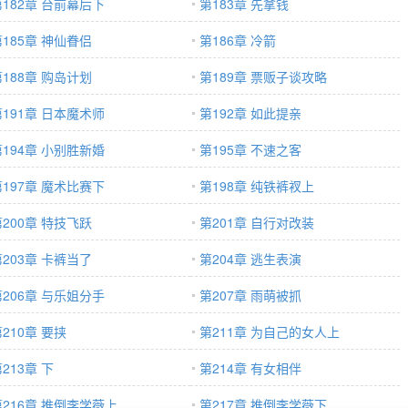
第182章 台前幕后下
第183章 先拿钱
第185章 神仙眷侣
第186章 冷箭
第188章 购岛计划
第189章 票贩子谈攻略
第191章 日本魔术师
第192章 如此提亲
第194章 小别胜新婚
第195章 不速之客
第197章 魔术比赛下
第198章 纯铁裤衩上
第200章 特技飞跃
第201章 自行对改装
第203章 卡裤当了
第204章 逃生表演
第206章 与乐姐分手
第207章 雨萌被抓
210章 要挟
第211章 为自己的女人上
213章 下
第214章 有女相伴
第216章 推倒李学薇上
第217章 推倒李学薇下