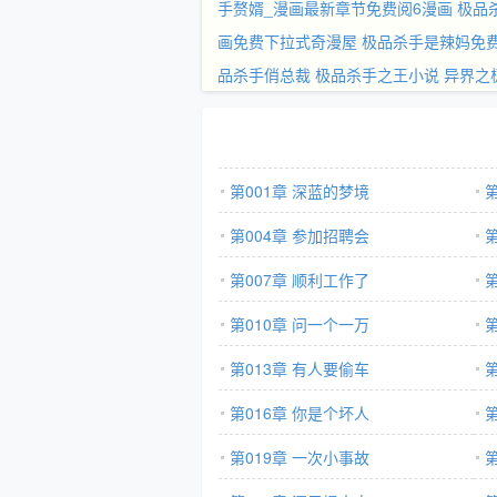
手赘婿_漫画最新章节免费阅6漫画
极品
画免费下拉式奇漫屋
极品杀手是辣妈免
品杀手俏总裁
极品杀手之王小说
异界之
第001章 深蓝的梦境
第004章 参加招聘会
第007章 顺利工作了
第010章 问一个一万
第013章 有人要偷车
第016章 你是个坏人
第019章 一次小事故