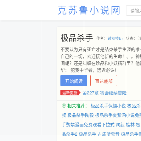
克苏鲁小说网
极品杀手
作者：
过期挂历
状态： 
不要认为只有死亡才是结束杀手生涯的唯
自己的一切，去迎接他新的生命！。。神
间呢？还是纠缠在珍品和小妖精群里？他
华： 犯我中华者，远近必诛！
开始阅读
直达底部
第227章 将会继续冒险
最新更新
❀ 相关推荐：
极品杀手保镖小说
极品杀
叔
极品杀手陶毅
极品杀手夏紫涵小说免
手赘婿漫画免费观看下拉式
陶毅
桂林
极
品杀手2
极品杀手 古庙听鬼音
极品杀手