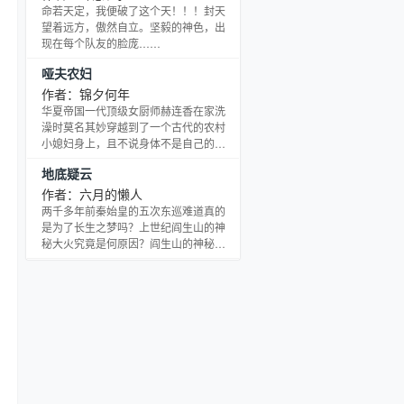
命若天定，我便破了这个天！！！封天
望着远方，傲然自立。坚毅的神色，出
现在每个队友的脸庞……
哑夫农妇
作者：锦夕何年
华夏帝国一代顶级女厨师赫连香在家洗
澡时莫名其妙穿越到了一个古代的农村
小媳妇身上，且不说身体不是自己的，
就连丈夫也不是自己的。 以前的她可是
地底疑云
前凸后翘、婀娜多姿的大美女，谁知到
这儿之后却变成了一个身量瘦小，皮肤
作者：六月的懒人
和头发黄不拉几的小丫头，唯一让她值
两千多年前秦始皇的五次东巡难道真的
得庆幸的是这个小丫头的年纪还比较
是为了长生之梦吗？上世纪阎生山的神
小，还可以慢慢塑造。 亲戚们极品颇
秘大火究竟是何原因？阎生山的神秘地
多，丈夫还是个哑巴。好在他相貌人品
下城池究竟是何人修建……
都不错，还有一把力气，对她又好。且
让她将就将就，带着丈夫和孩