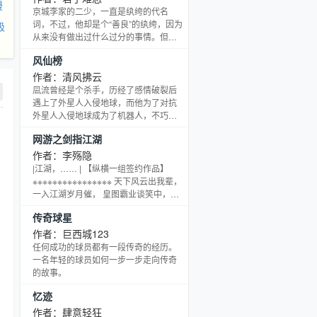
漫
让他接触到一个比武林更玄幻的修真
京城李家的二少，一直是纨绔的代名
界，他在修行的路上会遇到什么呢？他
词，不过，他却是个“善良”的纨绔，因为
极
真的会像其他修真者那样，心中的终极
从来没有做出过什么过分的事情。但是
——仙界？又因为一次奇缘，使得他成
这一次，李二少却因为手下的自作聪
风仙榜
了真正意义上的不灭之身，却因此带来
明，使得自己和一个美女都服下了“春
更多的变数，他会怎样应付呢
药”。什么？那个美女居然是跟二少一起
作者：清风拂云
在军区大院长大的掌上公主？！！这下
凨流曾经是个杀手，历经了感情破裂后
事情可大条了，无奈之下，李二少唯有
遇上了外星人入侵地球，而他为了对抗
独自一人，逃离京城，从此开始“落难”生
外星人入侵地球成为了机器人，不巧遇
涯。。。。。。 卿本君子，奈何纨绔。
上了时空洞穿越到了异世，将许多科技
网游之剑指江湖
知耻而后勇，学习神奇武功，接触世界
带入到了异世之中，展现出了另一种精
秘闻，面对各国皇室
彩，然而在无意之中他却发现了与他一
作者：李殇隐
起过来的轩辕剑中藏着一个惊天大秘！
|江湖，…… | 【纵横一组签约作品】
原来与自…
※※※※※※※※※※※※※※※※ 天下风云出我辈，
一入江湖岁月催， 皇图霸业谈笑中，不
胜人生一场醉。 提剑跨騎挥鬼雨，白骨
传奇球星
如山鸟惊飞。 尘事如潮人如水，只叹江
湖几人回。 ※※※※※※※※※※※※※※※※ 〓李
作者：巨西城123
殇隐诚意出品〓
任何成功的球员都有一段传奇的经历。
一名年轻的球员如何一步一步走向传奇
的故事。
忆迹
作者：肆意轻狂