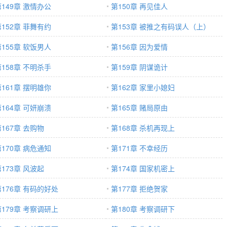
第149章 激情办公
第150章 再见佳人
第152章 菲舞有约
第153章 被推之有码误人（上）
第155章 软饭男人
第156章 因为爱情
第158章 不明杀手
第159章 阴谋诡计
第161章 摆明雄你
第162章 家里小媳妇
第164章 可妍崩溃
第165章 赌局原由
167章 去购物
第168章 杀机再现上
第170章 病危通知
第171章 不幸经历
173章 风波起
第174章 国家机密上
第176章 有码的好处
第177章 拒绝贺家
第179章 考察调研上
第180章 考察调研下