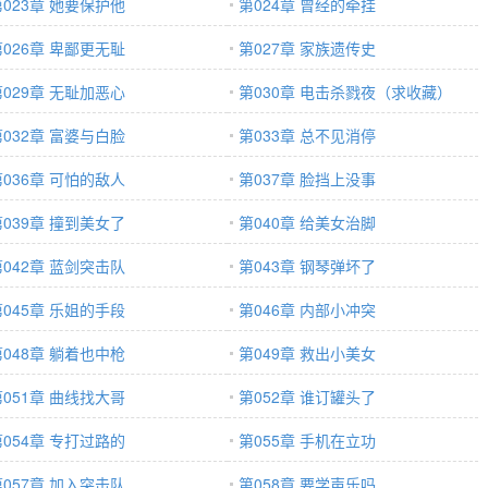
第023章 她要保护他
第024章 曾经的牵挂
第026章 卑鄙更无耻
第027章 家族遗传史
第029章 无耻加恶心
第030章 电击杀戮夜（求收藏）
第032章 富婆与白脸
第033章 总不见消停
第036章 可怕的敌人
第037章 脸挡上没事
第039章 撞到美女了
第040章 给美女治脚
第042章 蓝剑突击队
第043章 钢琴弹坏了
第045章 乐姐的手段
第046章 内部小冲突
第048章 躺着也中枪
第049章 救出小美女
第051章 曲线找大哥
第052章 谁订罐头了
第054章 专打过路的
第055章 手机在立功
第057章 加入突击队
第058章 要学声乐吗