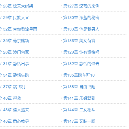
第126章 惊天大绑架
第127章 深蓝的来例
第129章 民族大义
第130章 深蓝的秘密
第132章 带你看流星雨
第133章 他是我男人
第135章 葡京赌场
第136章 美女荷官
第128章 澳门何家
第129章 你有资格吗
第131章 静恬出事
第132章 静恬的过去
第134章 静恬失踪
第135章蹭车歼10
137章 跳飞机
第138章 自由飞翔
140章 得救
第141章 乐姐驾到
第143章 佳人追来
第144章 二女相斗
第146章 悉心教导
第147章 又踹一脚