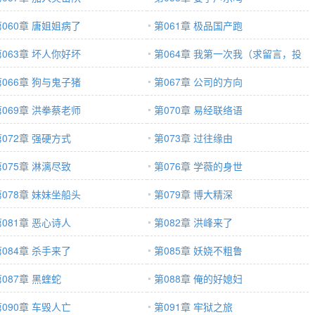
第060章 唐姐姐病了
第061章 极品国产跑
第063章 坏人你好坏
第064章 我第一次我（求留言，投
第066章 狗与鬼子猪
票）
第067章 公司的方向
第069章 洪拳蔡老师
第070章 易经联络语
第072章 强硬方式
第073章 过往缘由
第075章 淋漓尽致
第076章 学薇的身世
第078章 妹妹坐船头
第079章 博大精深
第081章 恶心诗人
第082章 洪峰来了
第084章 杀手来了
第085章 妖娆不粗鲁
087章 黑蝰蛇
第088章 俺的好媳妇
第090章 车毁人亡
第091章 牢狱之旅