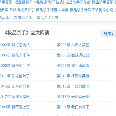
杀手赘婿_漫画最新章节免费阅读(下拉式)
极品杀手闯花都
极品杀手赘婿
费阅读
召唤出极品杀手
极品杀手保镖txt全集
极品杀手专取王爷狗命小说
极品杀手
都市极品杀手
极品杀手系统
《极品杀手》全文阅读
升序↑
第002章 智打恶执法
第003章 出浴大美警
第005章 警花陶乐诗
第006章 面试遇极品
第008章 玛莎对兰博
第009章 我叫唐凝雪
第011章 你被他踹了
第012章 杯洒论英雄
第014章 无奈的悲哀
第015章 可疑的暧昧
第017章 感谢大悍匪
第018章 无语真无语
第020章 我不爱上班
第021章 我们有救了