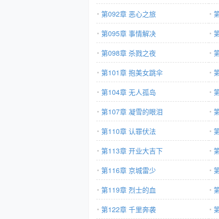
第092章 恶心之旅
第095章 事情解决
第
第098章 杀戮之夜
第101章 抱美女跳伞
第104章 无人孤岛
第107章 凝雪的眼泪
第110章 认罪伏法
第113章 开业大吉下
第116章 京城雷少
第119章 烈士的血
第122章 千里奔袭