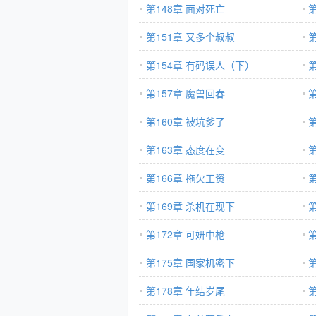
第148章 面对死亡
第151章 又多个叔叔
第154章 有码误人（下）
第157章 魔兽回春
第160章 被坑爹了
第163章 态度在变
第166章 拖欠工资
第
第169章 杀机在现下
第172章 可妍中枪
第
第175章 国家机密下
第178章 年结岁尾