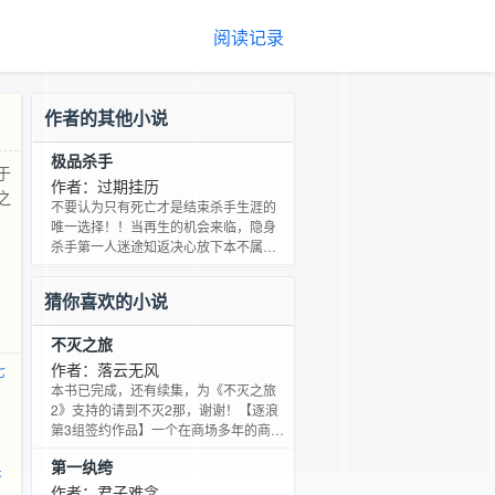
阅读记录
作者的其他小说
极品杀手
于
作者：过期挂历
之
不要认为只有死亡才是结束杀手生涯的
唯一选择！！当再生的机会来临，隐身
杀手第一人迷途知返决心放下本不属于
自己的一切，去迎接他新的生命！。。
神秘的深蓝相佑！他是否能够逃出命运
猜你喜欢的小说
作弄成功转型？是混迹于极品与校花之
间呢？还是纠缠在珍品和小妖精群里？
不灭之旅
他能否主宰自己的命运，顺利归隐过上
沾花惹草的田园幸福生活。。 强我中
作者：落云无风
七
华： 犯我中华者，远近必诛！
本书已完成，还有续集，为《不灭之旅
2》支持的请到不灭2那，谢谢！【逐浪
第3组签约作品】一个在商场多年的商
人，因从小练有不同凡人的武学，后因
第一纨绔
杀
机缘等使他踏入了修真，本是一个想畅
游武林的武林高手，谁知道老天居然会
作者：君子难念