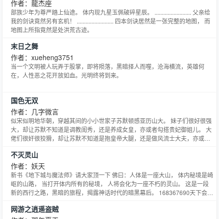
作者：龍杰座
部族少年为尊严踏上仙途。 体内现九星玉佩破碎星辰。 ......................... 父亲给
我的剑诀竟然另有玄机！ ......................... 四本剑诀居然是一张完整的地图， 而
地图上所指竟然是处洪荒古迹。
末日之舞
作者：xueheng3751
当一个文明被人玩弄于股掌，即将陨落，黑暗择人而噬，沧海横流，英雄何
在，人性恶之花开放如血。光明终将到来。
国色无双
作者：几字微言
似宋似明地华朝，穿越其间的小小世家子苏默顿感亚历山大。 妹子们很好很强
大，却让苏默不知道是调教闺秀，还是养成女皇，亦或者勾搭贵妃御姐儿。 大
佬们很奸很狡猾，却让苏默不知道是抱皇帝大腿，还是做风流士大夫，亦或者
与国同休国公爷。 只好，公子无双品国色，江山妖娆风流行。 回秦完本保证，
不灭灵山
无一天断更记录。上更两千，下更三千。微言读书群：15146926 国色读书
群：135726218
作者：妖天
新书《地下城与魔法师》请大家顶一下 佛曰：人体是一座大山， 体内秘境是崎
岖的山路， 当打开体内所有的秘境， 人将会化为一座不朽的灵山。 这是一段
新的西行之路，黑暗的旅程，揭露神话时代的暗黑幕后。 168367690天下会第
五群刚开，有兴趣的兄弟进去一下
网游之逍遥盗贼