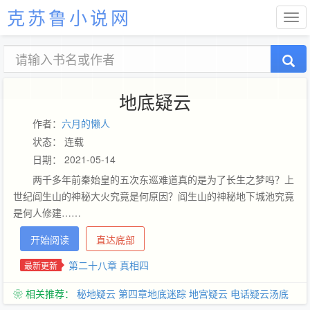
克苏鲁小说网
地底疑云
作者：
六月的懒人
状态： 连载
日期： 2021-05-14
两千多年前秦始皇的五次东巡难道真的是为了长生之梦吗？上
世纪阎生山的神秘大火究竟是何原因？阎生山的神秘地下城池究竟
是何人修建……
开始阅读
直达底部
第二十八章 真相四
最新更新
❀ 相关推荐：
秘地疑云
第四章地底迷踪
地宫疑云
电话疑云汤底