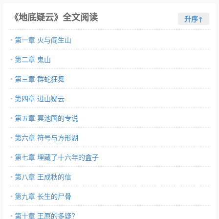
《地底疑云》全文阅读
升序↑
第一章 火与阎生山
第二章 鬼山
第三章 群蛇狂舞
第四章 进山疑云
第五章 冥池国的专说
第六章 符号与方形湖
第七章 埋藏了十六年的盒子
第八章 王成秋的信
第九章 长生的尸骨
第十章 王原的多疑?