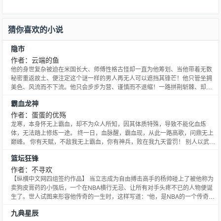
猜你喜欢的小说
隐市
作者：云端的鱼
他的身世复杂被迫在米国长大、师傅性格古怪却一直为他筹划、当他带着无数
秘密重返故土、便注定这个谜一样的男人再无人可以遮挡其锋芒！他只管坐拥
美色、风流而不下流。他只会步步为营、谨慎而不退缩！一路拼荆斩棘、却不
知那份属于他的遗物究竟会带来怎样的秘密！
霸血龙神
作者：蛋蛋的优殇
龙寒，本身怀无上霸血，却不为众人所知，因其体质特殊，导致不能化血炼
体，无法踏上修炼一途。 终一日，血脉醒，霸血现，从此一路高歌，问鼎无上
巅峰。 你有天赋，不敌我无上霸血，你有神兵，败在我九天雷罚！ 别人以武成
神证道，而我凌神创道！
篮坛狂锋
作者：不寻欢
【纵横中文网四组签约作品】 当立志成为自由搏击高手的杨帅碰上了被他称为
卖狗皮膏药的小强后，一个在NBA横行无忌、让所有对手头疼不已的人物便诞
生了。世人试图来形容他传奇的一生时，这样写道：“他，是NBA的一个传奇！
他，重新定位了超级巨星的涵义！他，狂放不羁！” (QQ群号：241816441）
九典星辰