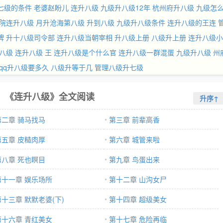
七级的条件
老婆赵盼儿
连升八级
九级升八级12年
杭州府升八级
九级怎
院连升八级
月升沧海第八级
升到八级
九级升八级条件
连升八级的王连
牌
升十八级司令部
连升八级当朝宰相
升八级上册
八级升上册
连升八级小
八级
连升八级 王
连升八级是个什么官
连升八级一群混蛋
九级升八级
州
qq升八级要多久
八级升等于几
管理八级升七级
《连升八级》全文阅读
升序↑
第二章 骑马找马
第三章 前辈高香
第五章 皮糙肉厚
第六章 城管来啦
第八章 死也瞑目
第九章 鸟蛋出来
第十一章 娱乐场所
第十二章 山沟女尸
第十三章 默默老婆(下)
第十四章 超级美女
第十六章 青红美女
第十七章 危险再临