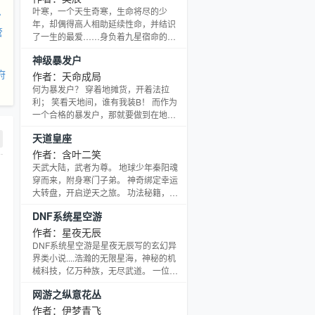
有保障。 喜欢本书的请收藏一下，感激
么
叶寒，一个天生奇寒，生命将尽的少
不尽 新浪微博“封禅子”求关注，聊天打
年，却偶得高人相助延续性命，并结识
管
屁什么的，热烈欢迎。
了一生的最爱……身负着九星宿命的
他，能否在这强者为尊，高手如云的世
神级暴发户
界生存？是宿命羁绊，还是踏破命运，
府
逆天而行？一切尽在此书中……
作者：天命成局
何为暴发户？ 穿着地摊货，开着法拉
利； 笑看天地间，谁有我装B！ 而作为
一个合格的暴发户，那就要做到在地球
是少爷，在外星是老爷！ “给我一个支
天道皇座
点，就算是这片星空我也撬给你看！” 孟
轲告诉你，没有什么是不可能的！
作者：含叶二笑
=========================================================
天武大陆，武者为尊。 地球少年秦阳魂
（PS：作者新人，文采拙劣，文笔跳
穿而来，附身寒门子弟。 神奇绑定幸运
脱，如有不足之处还望各位书
大转盘，开启逆天之旅。 功法秘籍，灵
丹妙药，神兵利刃，意境法则…… 只要
DNF系统星空游
人品好，统统拿得到！
作者：星夜无辰
DNF系统星空游是星夜无辰写的玄幻异
界类小说....浩瀚的无限星海，神秘的机
械科技，亿万种族，无尽武道。 一位少
年，带着DNF系统来到这个似是而非的
网游之纵意花丛
世界，他会给这个世界带来怎样的变
化？ （本书冲击新书榜，求收藏！求点
作者：伊梦青飞