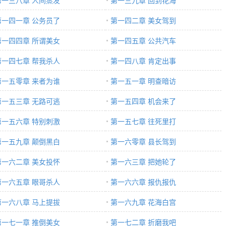
第一三八章 人间蒸发
第一三九章 回到花海
第一四一章 公务员了
第一四二章 美女驾到
第一四四章 所谓美女
第一四五章 公共汽车
第一四七章 帮我杀人
第一四八章 肯定出事
第一五零章 来者为谁
第一五一章 明查暗访
第一五三章 无路可逃
第一五四章 机会来了
第一五六章 特别刺激
第一五七章 往死里打
第一五九章 颠倒黑白
第一六零章 县长驾到
第一六二章 美女投怀
第一六三章 把她轮了
第一六五章 眼哥杀人
第一六六章 报仇报仇
第一六八章 马上提拔
第一六九章 花海白宫
第一七一章 推倒美女
第一七二章 折磨我吧