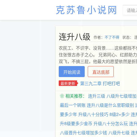
克苏鲁小说网
连升八级
作者：
不了不得
状态： 
农民工、不识字、没背景……这些都挡不
住张恨古赤子之心。 兄弟同心、红颜助
双飞，不搞三屁，他最大的愿望依然是折腾
开始阅读
直达底部
第三九二章 打吧打吧
最新更新
❀ 相关推荐：
连升三级
八级升七级增加
最后一个转账
连升八级是什么官职级别
要多少年
升级八十分技巧
8级2=多少
连
升8级要多少金币
升级八十分怎么玩
连
八级晋升七级增加多少钱
八级升七级
连