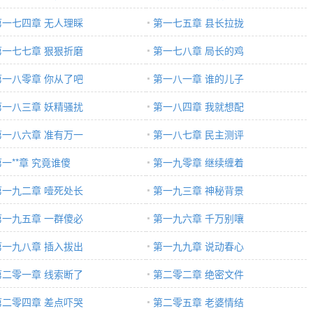
第一七四章 无人理睬
第一七五章 县长拉拢
第一七七章 狠狠折磨
第一七八章 局长的鸡
第一八零章 你从了吧
第一八一章 谁的儿子
第一八三章 妖精骚扰
第一八四章 我就想配
第一八六章 准有万一
第一八七章 民主测评
第一**章 究竟谁傻
第一九零章 继续缠着
第一九二章 噎死处长
第一九三章 神秘背景
第一九五章 一群傻必
第一九六章 千万别嚷
第一九八章 插入拔出
第一九九章 说动春心
第二零一章 线索断了
第二零二章 绝密文件
第二零四章 差点吓哭
第二零五章 老婆情结