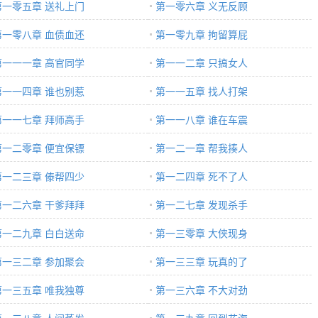
第一零五章 送礼上门
第一零六章 义无反顾
第一零八章 血债血还
第一零九章 拘留算屁
第一一一章 高官同学
第一一二章 只搞女人
第一一四章 谁也别惹
第一一五章 找人打架
第一一七章 拜师高手
第一一八章 谁在车震
第一二零章 便宜保镖
第一二一章 帮我揍人
第一二三章 傣帮四少
第一二四章 死不了人
第一二六章 干爹拜拜
第一二七章 发现杀手
第一二九章 白白送命
第一三零章 大侠现身
第一三二章 参加聚会
第一三三章 玩真的了
第一三五章 唯我独尊
第一三六章 不大对劲