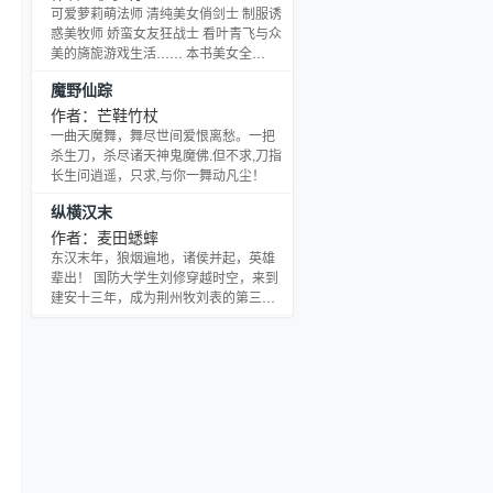
击！求票票！） ...
可爱萝莉萌法师 清纯美女俏剑士 制服诱
惑美牧师 娇蛮女友狂战士 看叶青飞与众
美的旖旎游戏生活…… 本书美女全
收……收藏，帅哥更要收藏。书友群：
魔野仙踪
149922154
作者：芒鞋竹杖
一曲天魔舞，舞尽世间爱恨离愁。一把
杀生刀，杀尽诸天神鬼魔佛.但不求,刀指
长生问逍遥，只求,与你一舞动凡尘！
纵横汉末
作者：麦田蟋蟀
东汉末年，狼烟遍地，诸侯并起，英雄
辈出！ 国防大学生刘修穿越时空，来到
建安十三年，成为荆州牧刘表的第三
子，此时曹操厉兵秣马，准备南下，荆
州即将陷入战火之中。 内有刘琮猜忌，
外有蔡瑁迫害，为了自保，为了王图霸
业，看刘修如何在先知先觉中荡平诸
侯，一统天下。