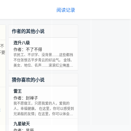
阅读记录
作者的其他小说
连升八级
盖不
作者：不了不得
不要
农民工、不识字、没背景……这些都挡
不住张恨古平步青云的好运气。 金钱、
美女、地位、名声……滚滚红尘掩盖不
住张恨古赤子之心。 兄弟同心、红颜助
力，看张恨古如何纵横官场，笑看人
猜你喜欢的小说
生。 虽然身边美女如云，但是张恨古不
要双飞，不搞三屁，他最大的愿望依然
雷王
是折腾那个叫做默默的老婆…… 各位好
友猛击鼠标,求鲜花!求收藏!
作者：封禅子
我不愿做王，只愿我爱的人，爱我的
人，幸福健康。 在这里，你可以感受到
级
兄弟般的友情；在这里，你可以体会到
男女之间最真挚的爱情；用心看书，让
九星破天
我们一起见证，一段传奇。 已有百万作
品《无赖公爵》，从无断更记录，人品
作者：昊辰