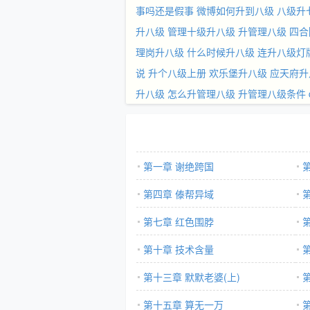
事吗还是假事
微博如何升到八级
八级升
升八级
管理十级升八级
升管理八级
四合
理岗升八级
什么时候升八级
连升八级灯
说
升个八级上册
欢乐堡升八级
应天府升
升八级
怎么升管理八级
升管理八级条件
第一章 谢绝跨国
第四章 傣帮异域
第七章 红色围脖
第十章 技术含量
第十三章 默默老婆(上)
第十五章 算无一万