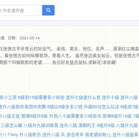
连载
日期： 2021-05-14
住张恨古平步青云的好运气。 金钱、美女、地位、名声……滚滚红尘掩
力，看张恨古如何纵横官场，笑看人生。 虽然身边美女如云，但是张恨古
那个叫做默默的老婆…… 各位好友猛击鼠标,求鲜花!求收藏!
多少工资
8级到15级需要多少经验
连升七级是什么官
连升十级
连升八级
连升八级到共青团中央腾
8级比9级多多少钱
升级80分怎么玩法
8级进7级
升八级王连
管理9级升8级
升到八十级需要多少经验书
原神8级升10级
7
升三级怎么解
八级升九级训练营
连升八级 清朝的王
9级升8级
八级升九级
升八个key
升八级职员
连升八级 兵 游击将军
我老婆赵盼儿
连升八级是真