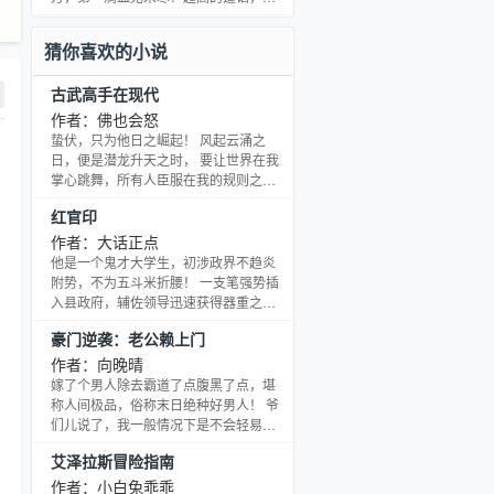
双的药法，憾世的丹道，开启一条称霸
九天的强者之路。
猜你喜欢的小说
古武高手在现代
作者：佛也会怒
蛰伏，只为他日之崛起！ 风起云涌之
日，便是潜龙升天之时， 要让世界在我
掌心跳舞，所有人臣服在我的规则之
下！ 四百年前的武林高手，重生在现代
红官印
都市，且看他如何一步步走向世界的巅
峰，建立一个强大无匹的国家， 让整个
作者：大话正点
世界匍匐在他脚下颤抖！ 三群武魅
他是一个鬼才大学生，初涉政界不趋炎
279434522。歪歪官方频道
附势，不为五斗米折腰！ 一支笔强势插
62598905。
入县政府，辅佐领导迅速获得器重之
o︻︻︻︻︻︻︻$▅▅▅▅▅▅▅▅▅▅▅▅▅▆▇◤
后，他从县到市直至省城高官厚禄。以
豪门逆袭：老公赖上门
文开路，神笔犹如神鞭，削铁如泥，对
付美女更是游刃有余。各种权力渗入其
作者：向晚晴
中，各色美女痴痴纠缠…… 且看他如何
嫁了个男人除去霸道了点腹黑了点，堪
在特色官印打造中演绎出一段又一段惊
称人间极品，俗称末日绝种好男人！ 爷
险刺激的权钱色之艳遇故事！
们儿说了，我一般情况下是不会轻易动
========= 人活一辈子，玩的就是红、
手打女人的。 她默默的吞了吞口水，虽
艾泽拉斯冒险指南
官、印！
然我是女人，但是检察官有事咱好好说
行吗……？ 爷们儿两手一掂直接把她扔
作者：小白兔乖乖