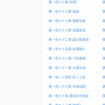
第一百六十章 利诱？
第一百六十三章 纯虐
第一百六十六章 雷家有难
第一百六十九章 生擒米亚
第一百七十二章 晶石拍卖场
第一百七十五章 初遇矮人
第一百七十八章 卡布鲁城
第一百八十一章 沙漠大战
第一百八十四章 匠人工会
第一百八十七章 天使战技
第一百九十章 遗失的大陆史