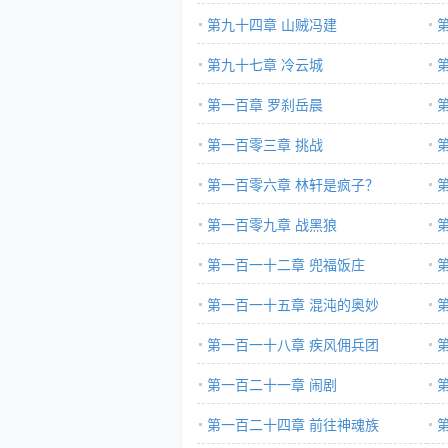
第九十四章 山贼冯建
第九十七章 冷云城
第一百章 罗刹岳晨
第一百零三章 挑战
第一百零六章 林轩是疯子？
第一百零九章 战黑狼
第一百一十二章 兜福饭庄
第一百一十五章 混沌的奥妙
第一百一十八章 疾风佣兵团
第一百二十一章 闹剧
第一百二十四章 前往神魂族