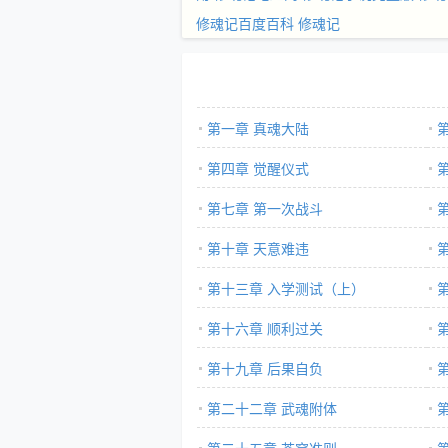
修魂记百度百科
修魂记
第一章 真魂大陆
第四章 觉醒仪式
第七章 第一次战斗
第十章 天意难违
第十三章 入学测试（上）
第十六章 顺利过关
第十九章 后果自负
第二十二章 武魂附体