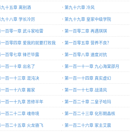
第九十五章 离别酒
第九十六章 冷风
第九十八章 学长冷厉
第九十九章 皇家中级学院
第一百零一章 武斗家哈雷
第一百零二章 再遇琪琪
第一百零四章 爱我的就要打败我
第一百零五章 营养不良？
第一百零七章 锋芒毕露
第一百零八章 速度对抗
第一百一十章 出名了
第一百一十一章 九心海棠邵月
第一百一十三章 混沌决
第一百一十四章 真实虚幻
第一百一十六章 搬家
第一百一十七章 战清风
第一百一十九章 苦修半年
第一百二十章 二皇子哈玛
第一百二十二章 魂帝境
第一百二十三章 化形期晶核
第一百二十五章 火龙骆飞
第一百二十六章 家主艾震