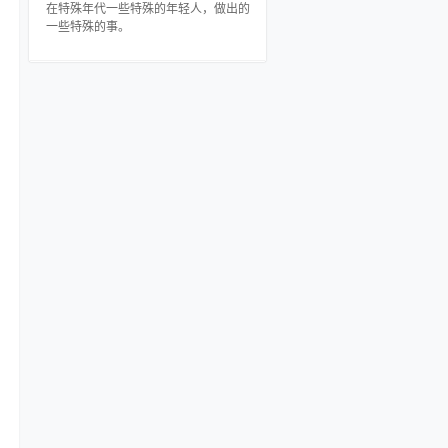
一个又丑又傻，被世人嫌弃的女子在绝
在特殊年代一些特殊的年轻人，做出的
世一冰舞之后，如此嚣张地向世人道 。
一些特殊的事。
“帝彻天，切，先把你的三宫六院撤了再
来和我说想追我，否则，你没资格！”夙
拂晓冷漠不屑道。“拂晓，为了你，从今
以后，朕的后