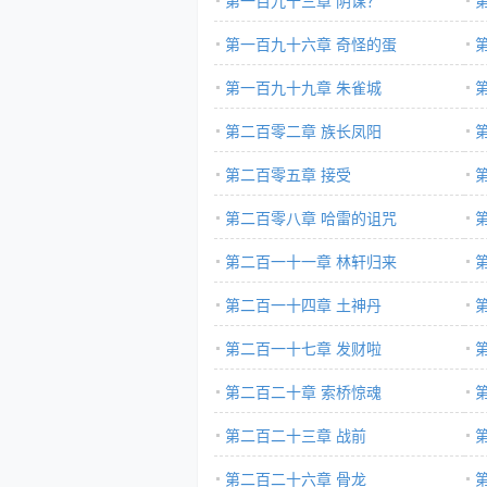
第一百九十三章 阴谋？
第一百九十六章 奇怪的蛋
第一百九十九章 朱雀城
第二百零二章 族长凤阳
第二百零五章 接受
第二百零八章 哈雷的诅咒
第二百一十一章 林轩归来
第二百一十四章 土神丹
第二百一十七章 发财啦
第二百二十章 索桥惊魂
第二百二十三章 战前
第二百二十六章 骨龙