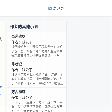
阅读记录
作者的其他小说
圣道修罗
我
作者：贼公子
《圣道修罗》是贼公子精心创作的玄幻
小说，恋上你看书网实时更新圣道修罗
最新章节并且提供无弹窗阅读，书友所
发表的圣道修罗评论，并不代表恋上你
修魂记
看书网赞同或者支持圣道修罗读者的观
点。
作者：贼公子
【纵横中文网四组签约作品】 这是一个
实力为尊的世界！ 意外觉醒的武魂，注
科
定了他的不凡人生！ 纵横异界，唯我独
下
尊！——————————修魂记群！
万古神尊
老贼就在群里呆着，想聊天的来！
个
21814o7o！作者勿入，尴尬！
作者：贼公子
一代药王，重返少年时代。这一世，我
主
命由我，绝不留下遗憾！屠尽仇敌九万
谁
万，第一滴血尤未寒！超高的造诣，无