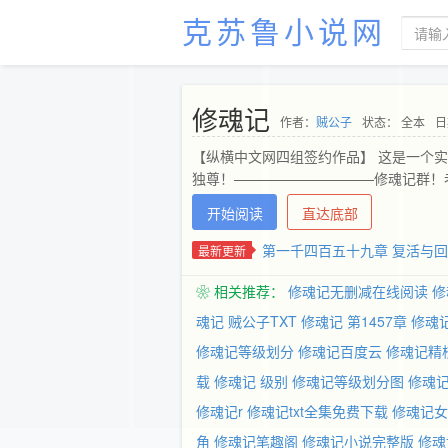
克苏鲁小说网
修魂记
作者：
贼公子
状态： 全本
日
【纵横中文网四组签约作品】 这是一个实
独尊！——————————修魂记群！老
开始阅读
直达底部
第一千四百五十九章 复活与
最新更新
❀ 相关推荐：
修魂记无删减在线阅读
修
魂记 贼公子TXT
修魂记 第1457章
修魂记
修魂记等级划分
修魂记百度云
修魂记精
载
修魂记 级别
修魂记等级划分图
修魂
修魂记r
修魂记txt全集免费下载
修魂记女
角
修魂记笔趣阁
修魂记小说完整版
修魂