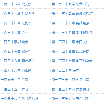
第一百二十八章 战艾震
第一百二十九章 斩龙出鞘
第一百三十一章 莱发入伙
第一百三十二章 岳晨VS哈雷
第一百三十四章 报仇？
第一百三十五章 再战黑狼
第一百三十七章 毕业
第一百三十八章 离开的条件
第一百四十章 战魂帝
第一百四十一章 帝国支柱
第一百四十三章 偷窥？
第一百四十四章 疾风狼群
第一百四十六章 回收晶核
第一百四十七章 地下拍卖会
第一百四十九章 纯压制
第一百五十章 获救
第一百五十二章 杀意
第一百五十三章 夜探山寨
第一百五十五章 解救
第一百五十六章 大发横财
第一百五十八章 藏书塔七层
第一百五十九章 五个书架