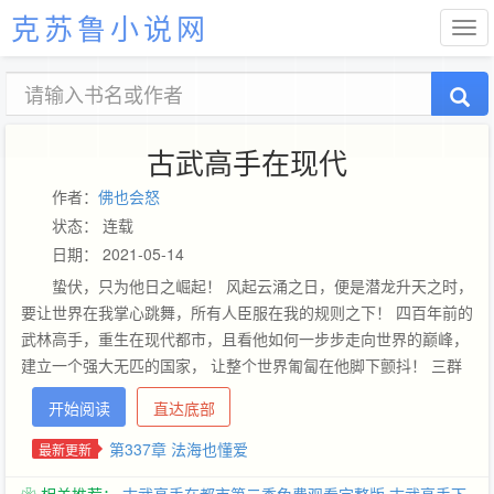
克苏鲁小说网
古武高手在现代
作者：
佛也会怒
状态： 连载
日期： 2021-05-14
蛰伏，只为他日之崛起！ 风起云涌之日，便是潜龙升天之时，
要让世界在我掌心跳舞，所有人臣服在我的规则之下！ 四百年前的
武林高手，重生在现代都市，且看他如何一步步走向世界的巅峰，
建立一个强大无匹的国家， 让整个世界匍匐在他脚下颤抖！ 三群
武魅279434522。歪歪官方频道62598905。
开始阅读
直达底部
o︻︻︻︻︻︻︻$▅▅▅▅▅▅▅▅▅▅▅▅▅▆▇◤
第337章 法海也懂爱
最新更新