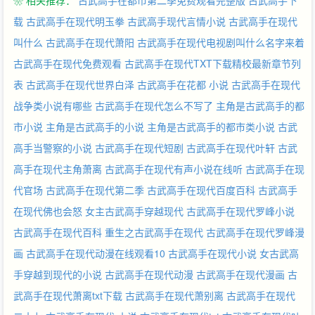
❀ 相关推荐：
古武高手在都市第二季免费观看完整版
古武高手下
载
古武高手在现代明玉拳
古武高手现代言情小说
古武高手在现代
叫什么
古武高手在现代萧阳
古武高手在现代电视剧叫什么名字来着
古武高手在现代免费观看
古武高手在现代TXT下载精校最新章节列
表
古武高手在现代世界白泽
古武高手在花都 小说
古武高手在现代
战争类小说有哪些
古武高手在现代怎么不写了
主角是古武高手的都
市小说
主角是古武高手的小说
主角是古武高手的都市类小说
古武
高手当警察的小说
古武高手在现代短剧
古武高手在现代叶轩
古武
高手在现代主角萧离
古武高手在现代有声小说在线听
古武高手在现
代官场
古武高手在现代第二季
古武高手在现代百度百科
古武高手
在现代佛也会怒
女主古武高手穿越现代
古武高手在现代罗峰小说
古武高手在现代百科
重生之古武高手在现代
古武高手在现代罗峰漫
画
古武高手在现代动漫在线观看10
古武高手在现代小说
女古武高
手穿越到现代的小说
古武高手在现代动漫
古武高手在现代漫画
古
武高手在现代萧离txt下载
古武高手在现代萧别离
古武高手在现代