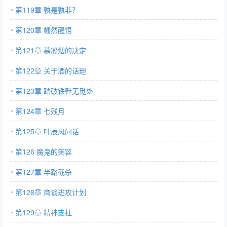
第119章 孰是孰非？
第120章 幡然醒悟
第121章 慕凝烟的决定
第122章 关于酒的话题
第123章 踏破铁鞋无觅处
第124章 七残月
第125章 叶辰风问话
第126 魔鬼的笑容
第127章 半路截杀
第128章 商谈进攻计划
第129章 精神支柱