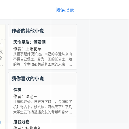
阅读记录
作者的其他小说
天命皇后：倾君侧
自
作者：上阳花草
灰
从懂事起她便知道，自己的命运从来由
杀
不得自己做主，身为一国的长公主，她
坚
的每一个举动都关系着国家的未来，自
己的婚姻只不过是父皇手中的一个筹
码。然而世间有哪个女子不祈望一个疼
猜你喜欢的小说
惜自己的丈夫，可帝王的无情却让她心
灰意冷，本想安然了此残生，却哪知活
诛神
着都是这般不易，既然如此那便索性让
她放手一搏&#183;&#183;&#183;十岁登
作者：温老三
基，十五岁亲手斩杀叛乱亲王，二十岁
【编辑评价：日更万字以上，金牌码字
剑扫天下傲立诸国，这
机】得古书，修玄法，君临天下！平凡
大学生云飞扬遭遇女友的背叛和身体上
的重创，万念俱灰之下来到长江之畔，
鬼谷残卷
倾
得古书，修玄法，抱着“君临天下”的信念
开始了坎坷仙路，从此以后他命运发生
作者：神秘青年