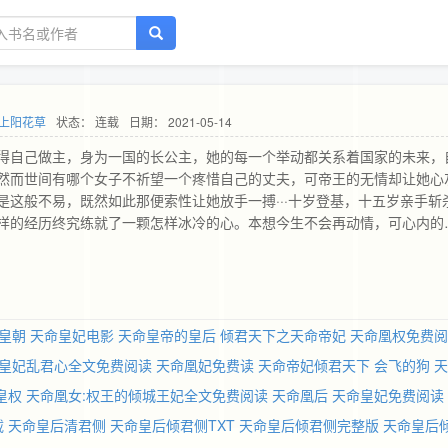
上阳花草
状态： 连载
日期： 2021-05-14
得自己做主，身为一国的长公主，她的每一个举动都关系着国家的未来，
然而世间有哪个女子不祈望一个疼惜自己的丈夫，可帝王的无情却让她心
这般不易，既然如此那便索性让她放手一搏···十岁登基，十五岁亲手斩
样的经历终究练就了一颗怎样冰冷的心。本想今生不会再动情，可心内的
业中究竟哪个才是他心中想要的？ （如无特殊情况更新会稳定
皇朝
天命皇妃电影
天命皇帝的皇后
倾君天下之天命帝妃
天命凰权免费阅
皇妃乱君心全文免费阅读
天命凰妃免费读
天命帝妃倾君天下 会飞的狗
天
皇权
天命凰女:权王的倾城王妃全文免费阅读
天命凰后
天命皇妃免费阅读
载
天命皇后清君侧
天命皇后倾君侧TXT
天命皇后倾君侧完整版
天命皇后