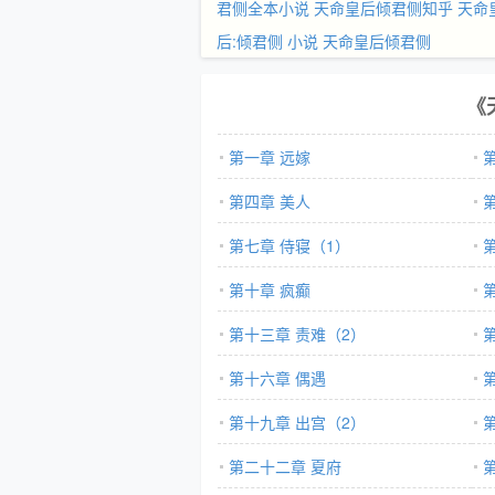
君侧全本小说
天命皇后倾君侧知乎
天命
后:倾君侧 小说
天命皇后倾君侧
《
第一章 远嫁
第四章 美人
第七章 侍寝（1）
第十章 疯癫
第十三章 责难（2）
第十六章 偶遇
第十九章 出宫（2）
第二十二章 夏府