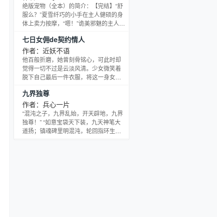
都有哈！” 可是肿么觉得自己拐来滴男人
绝版宠物（全本）的简介：【完结】“舒
不是小白兔捏！ 情郎？色狼？或者是豺
服么？”夏雪纤巧的小手在主人健硕的身
狼？ 村姑新文《贵妾》已上传，求各位
体上卖力按摩，“嗯！”诡美邪魅的主人微
读者大大的支持！万分感谢！ l
微点了下头，其实不是她按得舒服，而
七日女佣de契约情人
是摸得舒服。“主人，月圆之夜，你能不
能不要吸我的血？那样我会死的……
作者：近妖不语
唔……”最后的话语，被主人冰冷噬血般
他百般折磨，她曾刻骨铭心，可此时却
的吻堵住，他的吻像野兽在啃噬食物，
觉得一切不过是云淡风清。少女微笑着
狂野而用力，弄得她的唇瓣火辣辣的疼
脱下自己最后一件衣服，将这一身女佣
痛，却有一缕浓郁得几乎化不开的异样
装，连带曾经受的辱，一起扔给他。冷
九界独尊
香味在她唇齿之间瞬间绽放。夏雪抑郁
酷男人低声魔呤“你要什么？” “只要离
了，主人不是不懂
开，你的什么，我都不要。”淡淡一笑，
作者：兵心一片
转身离开。本文由【半妖苑出品】良好
“混沌之子，九界乱始，开天辟地，九界
书品保证！
独尊！” “如意宝袋天下装，九天神笔大
道扬；镇魂碑里明混沌，轮回指环生死
藏；宝冶神鼎炼万物，神砚乾坤此一
方；混沌之子临九界，九界独尊一界
皇。” 南海仁，一个生在神洲天龙朝清泉
镇穷书生家的子弟，一个偶然的际遇，
得到了修炼的法门，从此了开始了修
炼，走上追求天道的路……从...