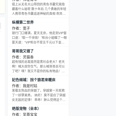
了改变，他挑战王者，诛杀天下，一步
祖上从无名大山带回的青色书囊究竟隐
一步走向巅峰。九重境界养生 伐毛真气
藏着什么秘密 数十年后 几个勇敢的年轻
罡气小宇宙神变 无极寂灭重生共九重
人携带青色书囊追逐神秘的真相 奇异的
天。 且看一个少年怎么样一步一步走向
身法、诡异的武器、坚韧不拔的信念 雪
纵横第二世界
巅峰？东西修道界之间的明争暗斗，人
山中的雪妖、恐怖的血尸、海底中的火
间的爱恨情仇，长生
山………… 本书将带你进入宏伟庞大的
作者：宽子
场景 阴谋、黑暗、权势 灵异、惊悚、探
银行门口爆满，夏天无奈，他走到VIP窗
险 鬼怪所敌不过的…… 唯有人心 神秘殿
口道：“取一千块钱！”柜台小姐瞄了一眼
堂1群：63349218 新书《诱惑高手》已
夏天道：“VIP柜台不受五千元以下金
经上传，求收藏~
额！”夏天又道：“取六千！”柜台小姐给
哥哥我又错了
他办完手续之后，他却道：“在存五千！”
柜台小姐当场身亡！
作者：灵猫香
超有钱的总裁竟然是黑社会老大？老天
啊！喊大叔你生气，那么喊哥哥总可以
了吧？咦？我又不是你的私有物品！走
开啦！怎么，仗着你有钱有权，是黑道
妃色倾城：拐个狼君来暖床
老大？算了，谁让咱是弱女子，不过！
你怎么可以一而再，再而三地欺负我？
作者：我是村姑
而且越欺负越上瘾？是不是我错了，最
某霉女狗血的穿越了，穿越第一天就救
初我就不该出现在你眼前？
了一妖孽美男。 纳尼！莫不是应了穿越
女无敌的定律！ 乖乖！肿么觉得这个妖
孽美男二兮兮滴捏！ 不过看在乃身材有
绝版宠物（全本）
料，脸蛋俊俏，就留在身边给姐姐暖床
吧！ “听姐姐话，跟姐姐走，金钱霉女啥
作者：至尊宝宝