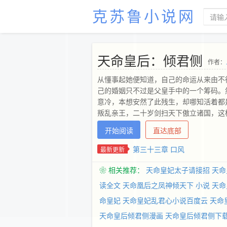
克苏鲁小说网
天命皇后：倾君侧
作者：
从懂事起她便知道，自己的命运从来由不
己的婚姻只不过是父皇手中的一个筹码。
意冷，本想安然了此残生，却哪知活着都是
叛乱亲王，二十岁剑扫天下傲立诸国，这
冰却在不知不觉中渐渐融化，在爱情和帝
开始阅读
直达底部
第三十三章 口风
最新更新
❀ 相关推荐：
天命皇妃太子请接招
天命
读全文
天命凰后之凤神倾天下 小说
天命
命皇妃
天命皇妃乱君心小说百度云
天命
天命皇后倾君侧漫画
天命皇后倾君侧下