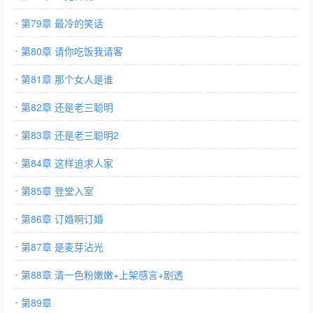
第79章 最冷的笑话
第80章 请你吃饭我请客
第81章 那个女人是谁
第82章 还是老三聪明
第83章 还是老三聪明2
第84章 这样追求人家
第85章 登堂入室
第86章 订婚啊订婚
第87章 是麦芽沾光
第88章 清一色粉嫩嫩+上架感言+剧透
第89章