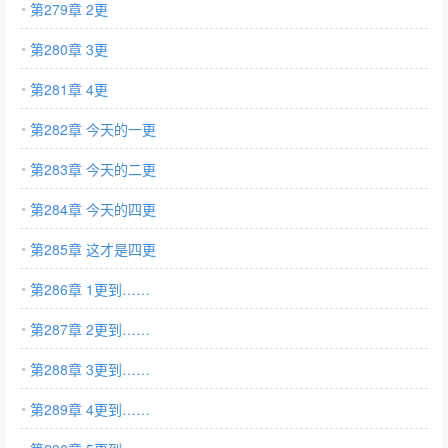
第279章 2更
第280章 3更
第281章 4更
第282章 今天的一更
第283章 今天的二更
第284章 今天的四更
第285章 这才是四更
第286章 1更到……
第287章 2更到……
第288章 3更到……
第289章 4更到……