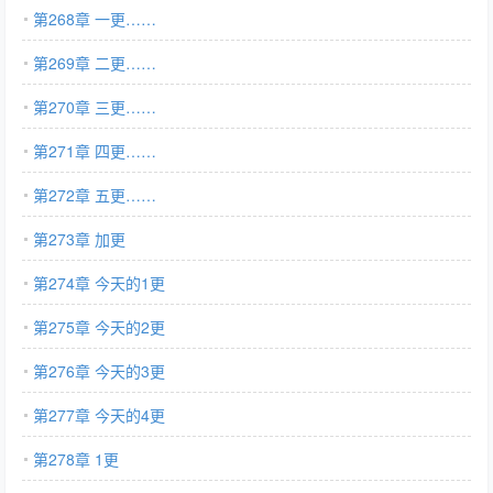
第268章 一更……
第269章 二更……
第270章 三更……
第271章 四更……
第272章 五更……
第273章 加更
第274章 今天的1更
第275章 今天的2更
第276章 今天的3更
第277章 今天的4更
第278章 1更