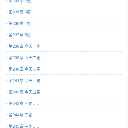
第234章 2更
第235章 3更
第236章 4更
第237章 5更
第238章 今天一更
第239章 今天二更
第240章 今天三更
第241章 今天四更
第242章 今天五更
第243章 一更……
第244章 二更……
第245章 三更……