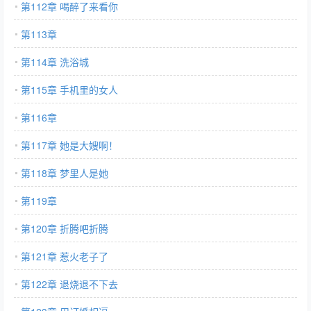
第112章 喝醉了来看你
第113章
第114章 洗浴城
第115章 手机里的女人
第116章
第117章 她是大嫂啊！
第118章 梦里人是她
第119章
第120章 折腾吧折腾
第121章 惹火老子了
第122章 退烧退不下去