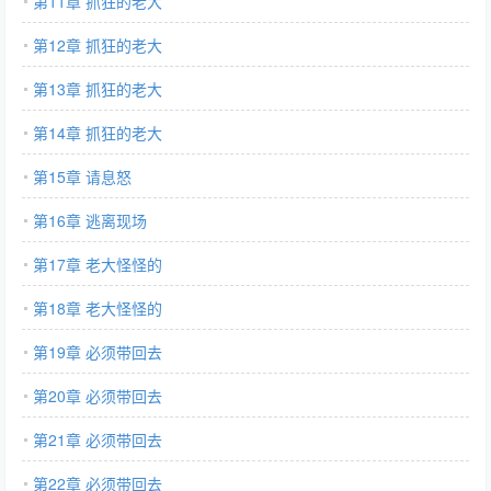
第11章 抓狂的老大
第12章 抓狂的老大
第13章 抓狂的老大
第14章 抓狂的老大
第15章 请息怒
第16章 逃离现场
第17章 老大怪怪的
第18章 老大怪怪的
第19章 必须带回去
第20章 必须带回去
第21章 必须带回去
第22章 必须带回去