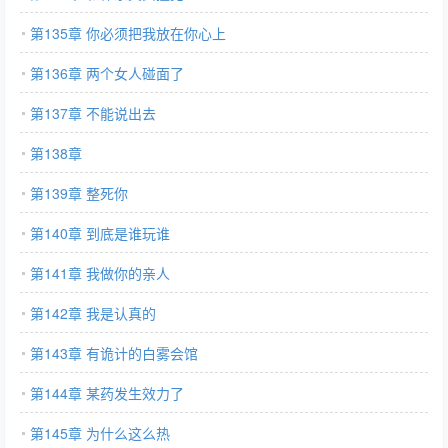
第135章 你必须把我放在你心上
第136章 两个女人碰面了
第137章 不能说出去
第138章
第139章 整死你
第140章 到底是谁玩谁
第141章 我做你的亲人
第142章 我是认真的
第143章 有诡计的白雾会馆
第144章 某药发生效力了
第145章 为什么这么热