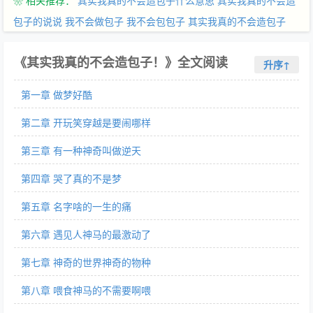
❀ 相关推荐：
其实我真的不会造包子什么意思
其实我真的不会造
未知生物说他是自己的命理，而命理在这个世界的意思就是表示老
婆？！ 奇怪的东西还跟自己说，等成了命理，生了孩子，一切就定
包子的说说
我不会做包子
我不会包包子
其实我真的不会造包子
下来了！生了孩子？生了孩子……？生了孩子？！ 老子是男人，男
人，男人！ 生孩子算怎么一回事……快给老子滚开！ 不想生包
《其实我真的不会造包子！》全文阅读
升序↑
子，不想造包子，真的，男人生不出来包子的。 什么？都是这样变
不成野兽的男人生包子？不会的，要相信科学。 有一天，另一只东
第一章 做梦好酷
西跟自己说，你怀了孩子，都几个月了，咋不注意着点？！不对，
看看自己的肚子，绝对没有包子！再想想那野兽要是知道……嗯，
第二章 开玩笑穿越是要闹哪样
其实他没有造包子的。 有时候李小铭就想了，到底是哪里不对？
第三章 有一种神奇叫做逆天
呃，一定是自己滑倒的方式不对！
第四章 哭了真的不是梦
第五章 名字啥的一生的痛
第六章 遇见人神马的最激动了
第七章 神奇的世界神奇的物种
第八章 喂食神马的不需要啊喂