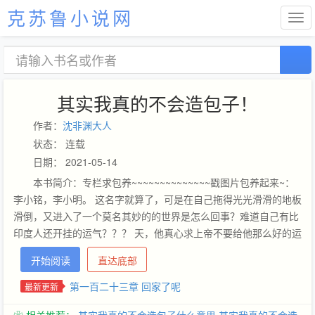
克苏鲁小说网
其实我真的不会造包子！
作者：
沈非渊大人
状态： 连载
日期： 2021-05-14
本书简介：专栏求包养~~~~~~~~~~~~~~戳图片包养起来~：
李小铭，李小明。 这名字就算了，可是在自己拖得光光滑滑的地板
滑倒，又进入了一个莫名其妙的的世界是怎么回事？难道自己有比
印度人还开挂的运气？？？ 天，他真心求上帝不要给他那么好的运
气，到一个未知世界就算了，为什么还要是三观颠覆的？！ 遇到个
开始阅读
直达底部
奇怪的野兽，嗯，那也算了吧，毕竟世界之大无奇不有，可是有谁
能告诉自己，这野兽会说话是怎么个逆天？！那，那也就算了，但
第一百二十三章 回家了呢
最新更新
为什么那么臭屁的野兽突然变成了帅哥？！而这个乱七八糟的什么