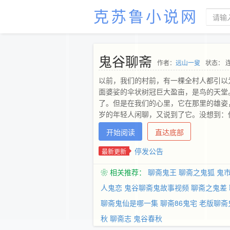
克苏鲁小说网
鬼谷聊斋
作者：
远山一叟
状态： 
以前，我们的村前，有一棵全村人都引以
面婆娑的伞状树冠巨大盈亩，是鸟的天堂
了。但是在我们的心里，它在那里的雄姿
岁的年轻人闲聊，又说到了它。没想到：
哪里就不知道了。 我心里不由的一动，
开始阅读
直达底部
亲眼见过它的雄姿，享受过它阴凉的人，
余，我联想到，我们这样穷乡僻壤里，不
停发公告
最新更新
今快节奏的生活里，可能传播的机会也在
彻底的忘掉了。 那将是多可惜的事啊，
❀ 相关推荐：
聊斋鬼王
聊斋之鬼狐
鬼
东西&gt; 忙里偷闲，记下一点，给有时间，
人鬼恋
鬼谷聊斋鬼故事视频
聊斋之鬼差
聊斋鬼仙是哪一集
聊斋86鬼宅
老版聊斋
秋
聊斋志 鬼谷春秋