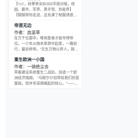
《我的崩坏王子》、《拿什么拯救你我
【1v1，妖孽男女BOSS华丽对碰，校
的脑洞》、《论作死的最高境界》【食
园、都市、军界、黑手党、异能界】
用指南】男主已定～本文欢脱吐槽向，
【锅锅带你走进，这充满了制服诱惑且
女主逗比大囧货，请考据党慎入！会有
不同寻常的华丽热血大世界！】 . 前世，
帝道无边
乱入，时不时会出现神展开！请带好一
霍安心二十四岁的人生里步步思虑，过
级避雷针呦~如若接受不能请点
得如履薄冰。 爹不亲、娘不爱、胞弟反
作者：血涎草
感、未婚夫嫌弃，他们的目光始终在蛇
在万千位面中，唯有胜者才能夺得帝
蝎养女身上。 京城高校举行的船宴上，
位。一少年从微末草莽中起家，一路前
被蛇蝎养女陷害，被至亲亲手推入大
行，最后称帝。“天生万物以养人，朕以
海，死无全尸。 . 带着滔天的恨意，连阎
万物来控人！”
重生欧洲一小国
王都不收她，投入重生炉，回炉重生再
造！ 再
作者：一骑绝尘去
带着建设系统重生二战后，创造一个欧
洲经济强国。 “马歇尔计划带给我们的是
基础，但并非诺德崛起的核心。”——诺
德公国拉格纳三世约瑟夫 “我不太喜欢这
个人，因为他欺骗美国公民的感情。”
——美国总统 “身为欧盟中的重要成员，
我很难想象那个国家在经济上居然会凌
驾在我们之上。”——法国总统 “如果说
谁能够时时刻刻牵动着好莱坞众多女星
的心，那无疑是诺德公国的那位大公。”
——花花公子创始人