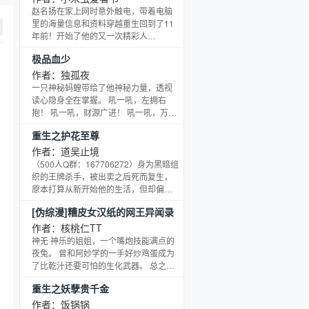
赵名扬在家上网时意外触电，带着电脑
里的海量信息和资料穿越重生回到了11
年前！开始了他的又一次精彩人
生。。。。。。
极品血少
作者：独孤夜
一只神秘蚂蝗带给了他神秘力量，透视
读心隐身全在掌握。 吼一吼，左拥右
抱！ 吼一吼，财源广进！ 吼一吼，万物
皆臣！ 他弱小且又无比强大，他孤独却
重生之护花至尊
伴随永生，他叫做关晨！ 关晨语录：人
人皆道具，处处是舞台 群号：
作者：道吴止境
125289826
（500人Q群：167706272）身为黑暗组
织的王牌杀手，被出卖之后死而复生，
原本打算从新开始他的生活，但却偏偏
与未来小姨子酒后发生关系，又面对未
[伪综漫]糟皮女汉纸的网王异闻录
婚妻的纠缠，以及小萝莉杀手的追求，
他最终只有接受上天的美意，猎艳物，
作者：核桃仁TT
纵意花都，然而家族身边隐藏的危机、
神无 神乐的姐姐，一个嘴炮技能满点的
昔日的强敌又出现在他面前，他该如何
夜兔。 曾和阿妙学的一手好炒鸡蛋成为
去面对失去犀利身手之后的一层层阴
了比乾汁还要可怕的生化武器。 总之就
谋…… Ps：朋友，不妨收藏一下，阅读
是一个糟皮女汉纸的感情觉醒
重生之妖孽贵千金
三十章看看，真不合适你那纯洁的胃
史！！！！！。本文又名叫《来自宇宙
口，那就在遗弃
的兔子》、《放开那个少年让我来》、
作者：饭锅锅