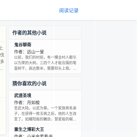
阅读记录
作者的其他小说
鬼谷聊斋
上
作者：远山一叟
被伐
以前，我们的村前，有一棵全村人都引
十多
以为荣的大树。三四个人才能合围的笔
在
直树干，高达数米，需要仰头上观。上
面婆娑的伞状树冠巨大盈亩，是鸟的天
这些
堂。它也是世世代代我们全村人的骄
惜之
猜你喜欢的小说
傲！ 我十四那年，它因为占地太多，被
如
伐了。但是在我们的心里，它在那里的
们
武道圣境
雄姿，依然如故，不可能受到动摇。 转
好的
眼三、四十年过去了，一天和一帮二十
作者：月如梭
多岁的年轻人闲聊，又说到了它。没想
圣武大陆，以武为尊。一个家族旁系弟
到：他们竟是一脸的茫然？用近乎安慰
子，在获得一枚玉佩之后，他的人生改
我的口吻说：听说过。到底
变了。如耀阳般的瞩目，慧星般的崛
起，在修炼路上，一步步走向巅峰，收
重生之博彩大王
获爱情。
作者：小米虫爱看书