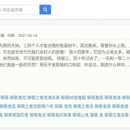
连载
日期： 2021-05-14
为荣的大树。三四个人才能合围的笔直树干，高达数米，需要仰头上观。
。它也是世世代代我们全村人的骄傲！ 我十四那年，它因为占地太多，
，依然如故，不可能受到动摇。 转眼三、四十年过去了，一天和一帮二
他们竟是一脸的茫然？用近乎安慰我的口吻说：听说过。到底什么样的、
时间的流逝，美好的东西被带走的真快啊！也许，再过几十年，随着我们
全部的离去，在这里顶风傲雪千百的那棵大树，就将完全是传说了。 惋
识字的先辈们，一代代口口相传的那些，传递文化和思想的民间故事，在
减少，或是没有了吧。许多对人很有益处的小故事，也许就会被将来的人
它们毕竟是前人生活的结晶，有许多可以借鉴，提醒我们，让生活过的更
市聊斋
聊斋鬼宅
聊斋之鬼宅演员表
聊斋86版鬼狐
聊斋鬼孤
聊斋鬼魂
聊斋
&gt;
聊斋鬼弧
聊斋之鬼宅剧情介绍
聊斋 鬼怪
聊斋之鬼宅
聊斋鬼音
聊斋鬼城
鬼
聊斋里面的鬼
聊斋鬼话
聊斋鬼的故事
聊斋山鬼
聊斋 鬼
聊斋志鬼谷春