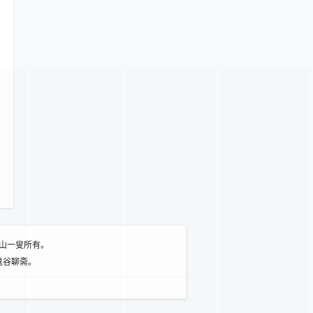
山一叟所有。
鬼谷聊斋。