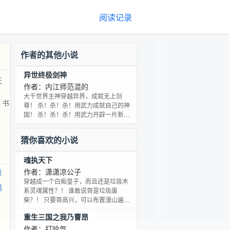
阅读记录
作者的其他小说
异世终极剑神
天
作者：内江师范混的
、
大千世界主神穿越异界，成就无上剑
 书
尊！ 杀！杀！杀！用武力成就自己的神
国！ 杀！杀！杀！用武力开辟一片新天
地！ 修炼体系共两层：凡境和神境 凡
境：内劲九重天、先天境界、先天大圆
猜你喜欢的小说
满！ 神境：王级、皇级、帝级、神级、
至尊级、主神级！ 新书上传，敬请支
魂执天下
持！收藏、推荐票、谢谢！！！ 书友1
群：120442845 书友2群：121933232
作者：潇潇凉公子
重
书友3群：35570367 vip书友群：
穿越成一个白痴皇子，而且还是垃圾木
横
120866567
系灵魂属性？！ 谁敢说哥是垃圾废
柴？！ 只要哥高兴，可以布置漫山遍野
的嗜血荆棘，还可以唤来成百上千的参
重生三国之我乃曹昂
天大树当打手！ 对了，哥还有迷梦花，
狼毒花等各种的迷药毒药...... 貌似，哥偶
作者：打哈气