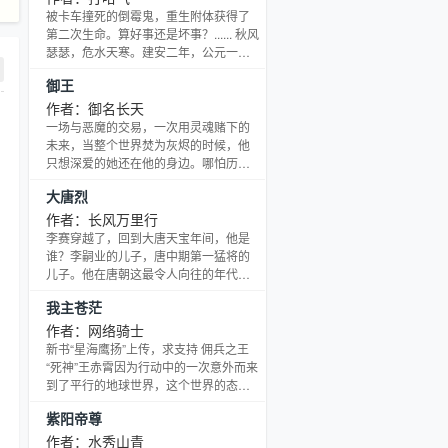
尔还能用木系属性，施展出点别的系的
被卡车撞死的倒霉鬼，重生附体获得了
攻击来，你要不要尝尝？！ 小白（主角
第二次生命。算好事还是坏事？...... 秋风
的魂宠）表示：俺没别的爱好，就是吃
瑟瑟，危水天寒。建安二年，公元一九
点肉，喝点血，最好是把魂核魔核什么
七年，宛城外的中军帐内胡琴笳音声色
御王
的当糖吃，如果是龙肝凤心就更好了......
舒美。刚刚接受张绣率众归降的曹操正
在中军帐内搂着美女邹氏享受酥骨之
作者：御名长天
魂。却见军营外的育水边上，一位面色
一场与恶魔的交易，一次用灵魂赌下的
苦楚的青年满面无奈的对着苍天唉叹道
未来，当整个世界焚为灰烬的时候，他
“贼老天！你是瞎了眼吗！我到底是做了
只想深爱的她还在他的身边。哪怕历经
什么恶事，你居然让我俯身在即将归西
爱情如萤火般黑暗，也要破开沉沦。 然
大唐烈
的曹昂身上？” 书群一：
而他因恨承担过太多太多的伤痛，绝望
38336357（满）
和死亡的痛与之相比，太微不足道。在
作者：长风万里行
他最后的意识消失之际，被握住的手掌
李赛穿越了，回到大唐天宝年间，他是
里盛住了无限，依稀听见有个声音在云
谁？李嗣业的儿子，唐中期第一猛将的
层中低语：王者将会归来的。从久远亘
儿子。他在唐朝这最令人向往的年代，
古吹向万里之外的神风，不遗一寸土
享受大唐的美好、民风、开放以及铁
我主苍茫
地，席卷天地之间，唤起那足以改变世
血。大唐有了他，腾飞和更加强大可以
界的唯一一个正在沉睡的王者
预期，大唐的军队无敌于天下。 各位书
作者：网络骑士
友请加口口群：二零五五五三六四九进
新书“星海鹰扬”上传，求支持 佣兵之王
群讨论本书情节，你也可以是参与者。
“死神”王赤霄因为行动中的一次意外而来
点击、收藏和票票都是我前进的动力，
到了平行的地球世界，这个世界的态势
谢谢那些帮助过本书的朋友们，为了你
已经发生了巨大的偏离，变成了全新的
紫阳帝尊
们偶会坚持。
社会结构，全新的力量体系，神秘的天
狱能力，强悍的生物武器，隐藏于迷雾
作者：水秀山青