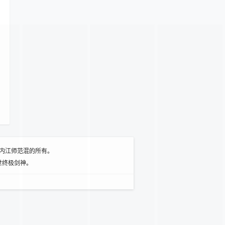
内江师范混的所有。
世终极剑神。