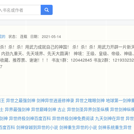
混的
状态： 连载
日期： 2021-05-14
 杀！杀！杀！用武力成就自己的神国！ 杀！杀！杀！用武力开辟一片新
：内劲九重天、先天境界、先天大圆满！ 神境：王级、皇级、帝级、神级
推荐票、谢谢！！！ 书友1群：120442845 书友2群：121933232
7
剑王
异世之最强剑神
剑神异世逍遥修神录
异世之瞎眼剑神
地球第一剑神
士
异界最强剑神
异世巅峰剑神 古止
异世剑圣异界剑圣纵横
异世剑神纵
剑神
异世终极剑神百度百科
异世终极剑神免费阅读
九天剑神在异世
异世
百度百科
剑神穿越到异世的小说
剑神重生异世的小说
剑神系统重生异世