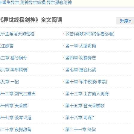
神重生异世
剑神异世纵横
异世孤寂剑神
《异世终极剑神》全文阅读
升序↑
关于主角凌天的性格
公告(喜欢本书的读者必看)
三江感言
第一章 大厦将倾
第三章 福兮祸兮
第四章 初露锋芒
第六章 黑甲精骑
第七章 擂台比武
第九章 一招
第十章 军中夜谈(求票)
第十二章 剑气三重天
第十三章 上古仙人洞府
第十四章 天香楼
第十五章 登天香楼歌
第十七章 谈琴论道
第十八章 阴谋？
第二十章 夜探敌营
第二十一章 圣旨