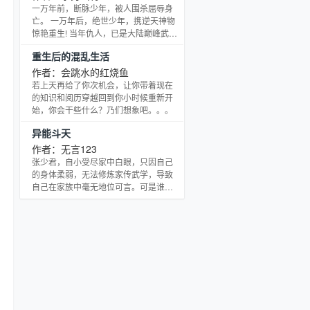
之中的黑暗势力王赤霄最终惊讶的发
一万年前，断脉少年，被人围杀屈辱身
现，似乎这个世界更加的适合自己！ 于
亡。 一万年后，绝世少年，携逆天神物
是，一代雇佣兵之王新的征程开始
惊艳重生! 当年仇人，已是大陆巅峰武
了…… ————————
圣，一统十六国，四方朝拜，万人敬
重生后的混乱生活
仰。但那又如何?看我一脚踩之! 踩武
神！灭武圣！踏巅峰！ 书友交流群
作者：会跳水的红烧鱼
【174541835】
若上天再给了你次机会，让你带着现在
的知识和阅历穿越回到你小时候重新开
始，你会干些什么？乃们想象吧。。。
异能斗天
作者：无言123
张少君，自小受尽家中白眼，只因自己
的身体柔弱，无法修炼家传武学，导致
自己在家族中毫无地位可言。可是谁又
能知道他的能力早已通天，只是不屑去
争而已。