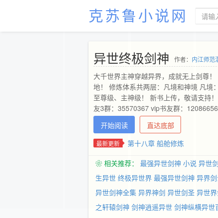
克苏鲁小说网
异世终极剑神
作者：
内江师范
大千世界主神穿越异界，成就无上剑尊！
地！ 修炼体系共两层：凡境和神境 凡境
至尊级、主神级！ 新书上传，敬请支持！收藏、
友3群：35570367 vip书友群：12086656
开始阅读
直达底部
第十八章 船舱修炼
最新更新
❀ 相关推荐：
最强异世剑神 小说
异世
生异世
终极异世界
最强异世剑神
异界剑
异世剑神全集
异界神剑
异世剑圣
异世界
之轩辕剑神
剑神逍遥异世
剑神纵横异世