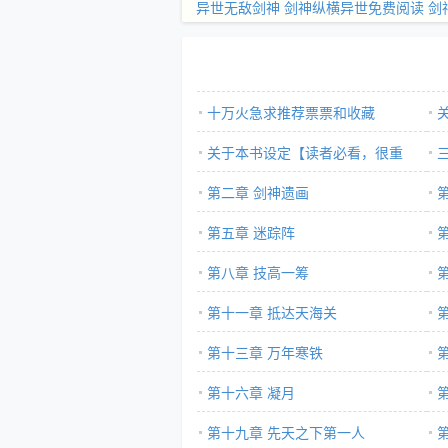
异世无敌剑神
剑神纵横异世免费阅读
剑
十万火急求推荐票票和收藏
关于本书设定【读者必看，很重
要】
第二章 剑神遗画
第五章 迷踪阵
第八章 技高一筹
第十一章 抵达天海关
第十三章 万年寒铁
第十六章 凝月
第十九章 先天之下第一人