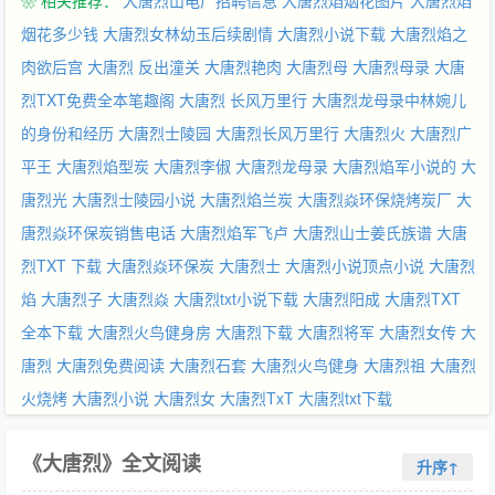
❀ 相关推荐：
大唐烈山电厂招聘信息
大唐烈焰烟花图片
大唐烈焰
烟花多少钱
大唐烈女林幼玉后续剧情
大唐烈小说下载
大唐烈焰之
肉欲后宫
大唐烈 反出潼关
大唐烈艳肉
大唐烈母
大唐烈母录
大唐
烈TXT免费全本笔趣阁
大唐烈 长风万里行
大唐烈龙母录中林婉儿
的身份和经历
大唐烈士陵园
大唐烈长风万里行
大唐烈火
大唐烈广
平王
大唐烈焰型炭
大唐烈李俶
大唐烈龙母录
大唐烈焰军小说的
大
唐烈光
大唐烈士陵园小说
大唐烈焰兰炭
大唐烈焱环保烧烤炭厂
大
唐烈焱环保炭销售电话
大唐烈焰军飞卢
大唐烈山士姜氏族谱
大唐
烈TXT 下载
大唐烈焱环保炭
大唐烈士
大唐烈小说顶点小说
大唐烈
焰
大唐烈子
大唐烈焱
大唐烈txt小说下载
大唐烈阳成
大唐烈TXT
全本下载
大唐烈火鸟健身房
大唐烈下载
大唐烈将军
大唐烈女传
大
唐烈
大唐烈免费阅读
大唐烈石套
大唐烈火鸟健身
大唐烈祖
大唐烈
火烧烤
大唐烈小说
大唐烈女
大唐烈TxT
大唐烈txt下载
《大唐烈》全文阅读
升序↑