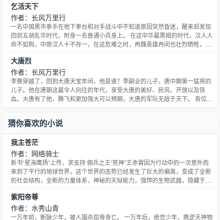
乞活天下
作者：长风万里行
一名中国黑市拳手在地下拳台和对手战斗中不知道原因突然昏迷，醒来却发现
回到五胡乱华时代，附身一名普通小兵身上。 在这中华最黑暗的时代，汉人人
命不如狗，中原汉人十不存一，在这危难之时，冉魏英雄冉闵也壮烈牺牲，谁
能担起抗击胡人进攻，解救千万汉人生命之重担？且看一名来自后世的热血军
大唐烈
官怎样在这个黑暗时代打出一片光明天地。 正所谓壮志饥餐胡虏肉，笑谈渴饮
匈奴血，这个波澜壮阔的时代，也是英雄辈出的时代，中华民族
作者：长风万里行
李赛穿越了，回到大唐天宝年间，他是谁？李嗣业的儿子，唐中期第一猛将的
儿子。他在唐朝这最令人向往的年代，享受大唐的美好、民风、开放以及铁
血。大唐有了他，腾飞和更加强大可以预期，大唐的军队无敌于天下。 各位书
友请加口口群：二零五五五三六四九进群讨论本书情节，你也可以是参与者。
点击、收藏和票票都是我前进的动力，谢谢那些帮助过本书的朋友们，为了你
猜你喜欢的小说
们偶会坚持。
我主苍茫
作者：网络骑士
新书“星海鹰扬”上传，求支持 佣兵之王“死神”王赤霄因为行动中的一次意外而
来到了平行的地球世界，这个世界的态势已经发生了巨大的偏离，变成了全新
的社会结构，全新的力量体系，神秘的天狱能力，强悍的生物武器，隐藏于迷
雾之中的黑暗势力王赤霄最终惊讶的发现，似乎这个世界更加的适合自己！ 于
紫阳帝尊
是，一代雇佣兵之王新的征程开始了…… ————————
作者：水秀山青
一万年前，断脉少年，被人围杀屈辱身亡。 一万年后，绝世少年，携逆天神物