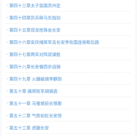
第四十三章太子监国灵州定
第四十四章厉兵秣马东指剑
第四十五章双龙抢珠会长安
第四十六章安庆绪挥军击长安李佐国连夜断后路
第四十七章两军对阵双谋胜
第四十八章长安偏西步战骑
第四十九章 火器破骑李麒到
第五十章 擒将败军胡骑逃
第五十一章 马嵬坡前长恨歌
第五十二章 气势如虹长安惊
第五十三章 虎踞长安