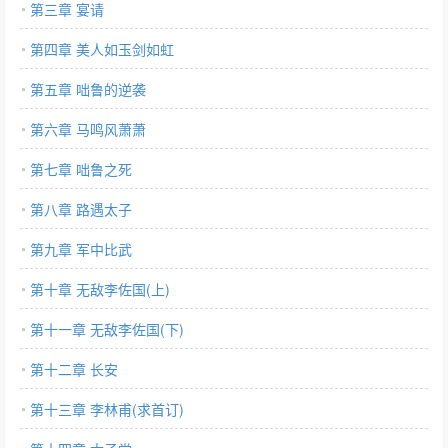
第三章 宴请
第四章 美人如玉剑如虹
第五章 咄鲁的逆袭
第六章 马鸣风萧萧
第七章 咄鲁之死
第八章 路遇太子
第九章 军中比武
第十章 无敌李佐国(上)
第十一章 无敌李佐国(下)
第十二章 长安
第十三章 李林甫(求首订)