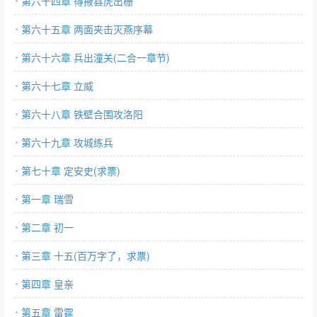
第六十四章 得掖县虎出栅
第六十五章 两面夹击灭燕序幕
第六十六章 兵出潼关(二合一章节)
第六十七章 立威
第六十八章 铁壁合围攻洛阳
第六十九章 攻城练兵
第七十章 定安史(求票)
第一章 瑞雪
第二章 初一
第三章 十五(百万字了，求票)
第四章 皇亲
第五章 雷霆