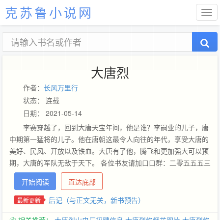
克苏鲁小说网
大唐烈
作者：
长风万里行
状态： 连载
日期： 2021-05-14
李赛穿越了，回到大唐天宝年间，他是谁？李嗣业的儿子，唐
中期第一猛将的儿子。他在唐朝这最令人向往的年代，享受大唐的
美好、民风、开放以及铁血。大唐有了他，腾飞和更加强大可以预
期，大唐的军队无敌于天下。 各位书友请加口口群：二零五五五三
六四九进群讨论本书情节，你也可以是参与者。 点击、收藏和票票
开始阅读
直达底部
都是我前进的动力，谢谢那些帮助过本书的朋友们，为了你们偶会
坚持。
后记（与正文无关，新书预告）
最新更新