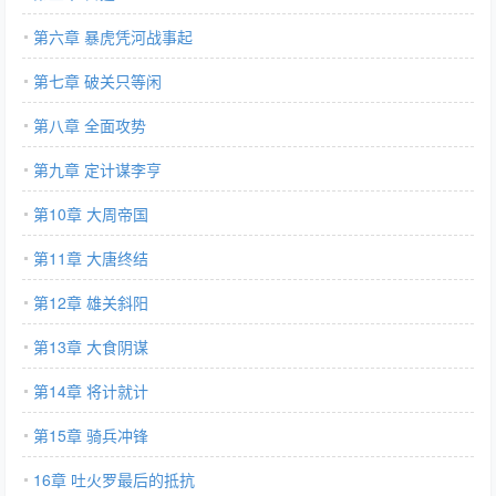
第六章 暴虎凭河战事起
第七章 破关只等闲
第八章 全面攻势
第九章 定计谋李亨
第10章 大周帝国
第11章 大唐终结
第12章 雄关斜阳
第13章 大食阴谋
第14章 将计就计
第15章 骑兵冲锋
16章 吐火罗最后的抵抗