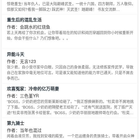
惊艳重生! 当年仇人，已是大陆巅峰武圣，一统十六国，四方朝拜，万人敬仰。
但那又如何?看我一脚踩之! 踩武神！灭武圣！踏巅峰！ 书友交流群
【174541835】
重生后的混乱生活
作者：会跳水的红烧鱼
若上天再给了你次机会，让你带着现在的知识和阅历穿越回到你小时候重新开
始，你会干些什么？乃们想象吧。。。
异能斗天
作者：无言123
张少君，自小受尽家中白眼，只因自己的身体柔弱，无法修炼家传武学，导致
自己在家族中毫无地位可言。可是谁又能知道他的能力早已通天，只是不屑去
争而已。
欢喜冤家：冷帝的亿万萌妻
作者：三色堇YR
“BOSS，少奶奶把您的劳斯莱斯给砸了。”“我正想换辆新的。”杜奕非不屑地挑
了下眉。“BOSS，少奶奶把隔壁老王给砍了。”“还有气就送医院，死了毁尸灭
迹!”杜奕非甩张黑卡给管家。“BOSS，少奶奶华丽丽地跟帅哥在约会。”杜奕非
脑门黑线眼迸冷光，火速赶到现场一脚踹飞某男，将任芊芊揽进怀里。“丫头，
第九骑士
你是我的人！”自从天价买回任芊芊这个萌哒哒的小麻烦当媳妇后，高冷不近女
色的‘帝豪’财团总裁杜奕非想要对她
作者：当年也混过
闻着血液芬芳，我找到安魂的殿堂。 一个厄运缠身的贵族骑士，带着开启众神