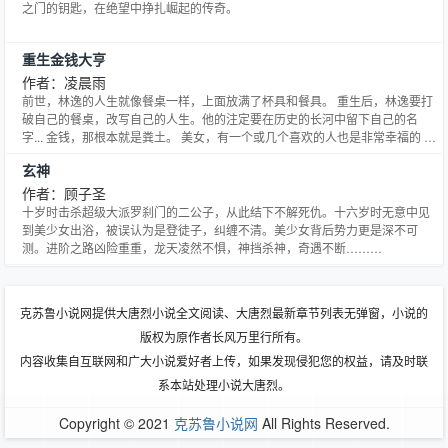
之门的钥匙，在绝望中挣扎崛起的传奇。
重生金钱大亨
作者：凌晨雨
前世，林逸的人生就像餐桌一样，上面放满了杯具和餐具。 重生后，林逸要打
破自己的餐桌，改写自己的人生。他的注定要在历史的长河中留下自己的名
字... 金钱，那根本就是粪土。 美女，有一个或几个喜欢的人也是非常幸福的 香
车。不好意思，你说的是哪一辆？ 看林逸如何利用自己穿越的本钱...开创一片
玄神
自己的事业..... 【17k都市签约作品】请大家放心收藏！ 重生金钱大亨群
106157007 财运亨通 欢迎
作者：顾子圣
十岁时击杀超级大派罗刹门的二公子，从此结下不解死仇。十六岁时无意中见
到美少女出浴，被误认为是登徒子，纠缠不清。美少女背后势力更是深不可
测。进阶之路凶险重重，龙天凌然不惧，神挡杀神，奇遇不断……
&amp;amp;quot;
克苏鲁小说网提供大唐烈小说全文阅读、大唐烈最新章节列表无弹窗，小说的
版权为原作者长风万里行所有。
内容收集自互联网和广大小说爱好者上传，如果发现侵犯您的权益，请及时联
系本站处理小说大唐烈。
Copyright © 2021
克苏鲁小说网
All Rights Reserved.