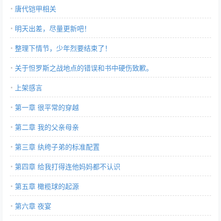
唐代铠甲相关
明天出差，尽量更新吧！
整理下情节，少年烈要结束了！
关于怛罗斯之战地点的错误和书中硬伤致歉。
上架感言
第一章 很平常的穿越
第二章 我的父亲母亲
第三章 纨绔子弟的标准配置
第四章 给我打得连他妈妈都不认识
第五章 橄榄球的起源
第六章 夜宴