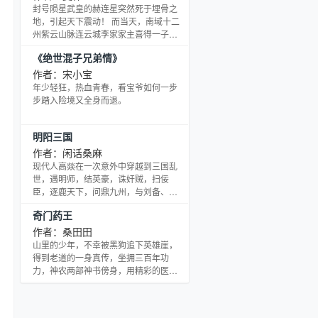
封号陨星武皇的赫连星突然死于埋骨之
地，引起天下震动！ 而当天，南域十二
州紫云山脉连云城李家家主喜得一子，
取名李飞扬！ 十五年后，资质天赋平平
《绝世混子兄弟情》
的李飞扬在学院中被打，觉醒前世灵
魂，一飞冲天！ 且看他如何潜龙出渊，
作者：宋小宝
败尽天地英豪！ 修为境界【练体，武
年少轻狂，热血青春，看宝爷如何一步
士，武师，武将，武灵，武王，武宗，
步踏入险境又全身而退。
武尊，武皇，武帝…武神】修改中，恢
复更新。
明阳三国
作者：闲话桑麻
现代人高燚在一次意外中穿越到三国乱
世，遇明师，结英豪，诛奸贼，扫佞
臣，逐鹿天下，问鼎九州，与刘备、曹
操、孙吴展开生死对决，英雄意气，热
奇门药王
血功名，沙场征伐，朝堂诡谲，一段段
情仇爱恨血泪史，一篇篇豪迈雄浑宏伟
作者：桑田田
章，碌碌无名之辈，亦可扬鞭策马，号
山里的少年，不幸被黑狗追下英雄崖，
令三国！凛凛雁门…
得到老道的一身真传，坐拥三百年功
力，神农两部神书傍身，用精彩的医术
塑造不平凡的人生，强大的功法打造不
同的传奇