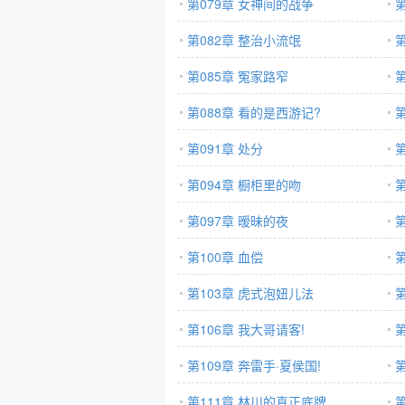
第079章 女神间的战争
第082章 整治小流氓
第085章 冤家路窄
第
第088章 看的是西游记?
第
第091章 处分
第
第094章 橱柜里的吻
第097章 暧昧的夜
第
第100章 血偿
第
第103章 虎式泡妞儿法
第
第106章 我大哥请客!
第109章 奔雷手·夏侯国!
第111章 林川的真正底牌