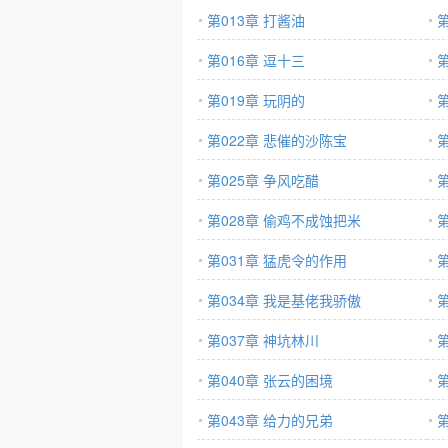
第013章 打酱油
第016章 逗十三
第019章 玩阴的
第
第022章 悲催的沙陈宝
第025章 争风吃醋
第028章 偷鸡不成蚀把米
第031章 猛虎令的作用
第034章 我是基佬我骄傲
第037章 神坑林川
第040章 张云的困境
第043章 给力的兄弟