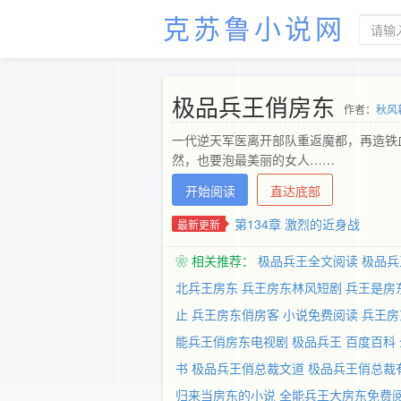
克苏鲁小说网
极品兵王俏房东
作者：
秋风
一代逆天军医离开部队重返魔都，再造铁
然，也要泡最美丽的女人……
开始阅读
直达底部
第134章 激烈的近身战
最新更新
❀ 相关推荐：
极品兵王全文阅读
极品兵
北兵王房东
兵王房东林风短剧
兵王是房
止
兵王房东俏房客 小说免费阅读
兵王房
能兵王俏房东电视剧
极品兵王 百度百科
书
极品兵王俏总裁文道
极品兵王俏总裁
归来当房东的小说
全能兵王大房东免费