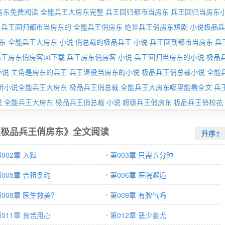
房东免费阅读
全能兵王大房东完整
兵王回归都市当房东
兵王回归当房东
兵王回归都市当房东的
全能兵王俏房东
绝世兵王俏房东短剧
小说极品兵
东
全能兵王大房东 小说
俏总裁的极品兵王 小说
兵王回到都市当房东
兵
王房东俏房客txt下载
兵王房东俏房客 小说
兵王回归当房东的小说
极品
小说
主角是房东的兵王
兵王退役当房东的小说
极品兵王俏总裁小说
全能
听小说全能兵王大房东
极品兵王俏总裁
全能兵王大房东哪里能看全文
兵
说
全能兵王大房东
极品兵王俏总裁 小说
超级兵王俏房东
极品兵王俏校花
《极品兵王俏房东》全文阅读
升序↑
002章 入狱
第003章 只需五分钟
第005章 合租条约
第006章 医院邂逅
008章 医生救美?
第009章 有脾气吗
第011章 良苦用心
第012章 恶少姜尤