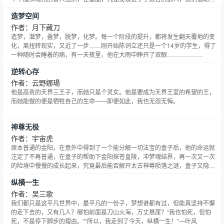
光之威，幻化成狼人分支中的毒狼人，这一战九龙局损失惨…
造梦空间
作者：月下藏刀
造梦，潜梦，叠梦，脱梦，化梦。每一个阶段的提升，都将发生翻天覆地的变
化，离扭转现实，又近了一步……刚开始陈词立还只是一个14岁的学生，得了
一种随时会睡着的病，有一天夜里，他在大雨中睁开了双眼………………
逆转心存
作者：云野娜瑒
他是高贵的天界三王子，而她只是个灵女。他是要成为天界王室的希望的王，
而她能做的便是牺牲自己的生命——即便如此，我也无怨无悔。
神尊无极
作者：宇宙虎
原本普通的金阳，在意外中得到了一个能分解一切法宝的盒子后，他的命运就
注定了不再普通，在盒子的帮助下金阳探苍皇陵，冲梦魂结界，再一次又一次
的险境中慢慢的成长起来，究竟最后能否解开太古神尊陨落之谜，盒子又隐藏
着怎样的惊天秘密呢
纵横一生
作者：吴三歌
我们都只是这平凡世界中，最平凡的一份子，梦想谁都有过，但能真坚持不懈
的走下去的，又有几人？哪怕前面是刀山火海，万丈悬崖？“我也怕死，但怕
死，不是停下脚步的理由。”“所以，我走到了今天，纵横一生！”—叶风