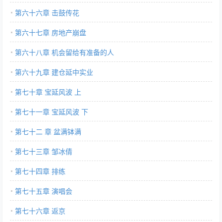
第六十六章 击鼓传花
第六十七章 房地产崩盘
第六十八章 机会留给有准备的人
第六十九章 建仓延中实业
第七十章 宝延风波 上
第七十一章 宝延风波 下
第七十二 章 盆满钵满
第七十三章 邹冰倩
第七十四章 排练
第七十五章 演唱会
第七十六章 返京