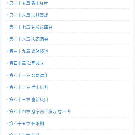
第三十五章 香山红叶
第三十六章 心想事成
第三十七章 包揽前四名
第三十八章 庆祝酒会
第三十九章 媒体报道
第四十章 公司成立
第四十一章 公司运作
第四十二章 后市研判
第四十三章 喜新厌旧
第四十四章 身家两千多万 卷一终
第四十五章 休眠期