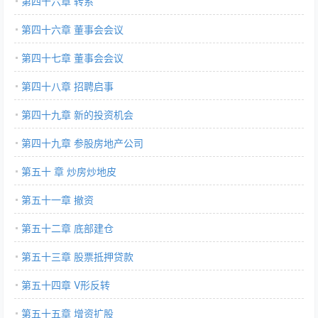
第四十六章 转系
第四十六章 董事会会议
第四十七章 董事会会议
第四十八章 招聘启事
第四十九章 新的投资机会
第四十九章 参股房地产公司
第五十 章 炒房炒地皮
第五十一章 撤资
第五十二章 底部建仓
第五十三章 股票抵押贷款
第五十四章 V形反转
第五十五章 增资扩股