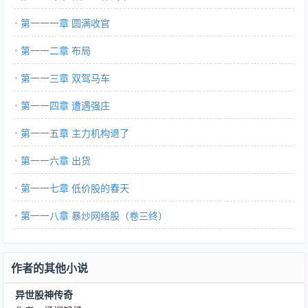
第一一一章 圆满收官
第一一二章 布局
第一一三章 双驾马车
第一一四章 遭遇强庄
第一一五章 主力机构退了
第一一六章 出货
第一一七章 低价股的春天
第一一八章 暴炒网络股（卷三终）
作者的其他小说
异世股神传奇