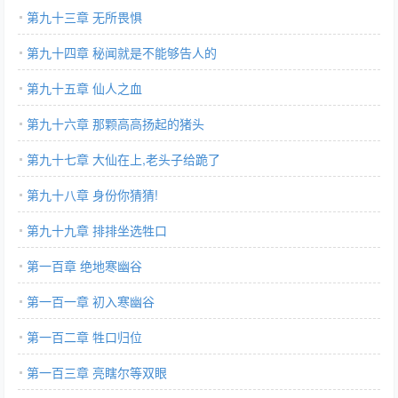
第九十三章 无所畏惧
第九十四章 秘闻就是不能够告人的
第九十五章 仙人之血
第九十六章 那颗高高扬起的猪头
第九十七章 大仙在上,老头子给跪了
第九十八章 身份你猜猜!
第九十九章 排排坐选牲口
第一百章 绝地寒幽谷
第一百一章 初入寒幽谷
第一百二章 牲口归位
第一百三章 亮瞎尔等双眼