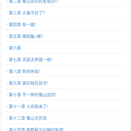
第二章 蜀山剑宗的老祖宗!?
第三章 大事不好了?
第四章 有一腿!
第五章 猪刚鬣=猪?
第六章
第七章 天庭天界国一绝!
第八章 狗命休矣!
第九章 美好就在前方!
第十章 不一样的蜀山剑宗!
第十一章 人间我来了!
第十二章 蜀山天罚宫
第十四章 那颗最为闪耀的新星!