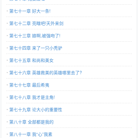
第七十一章 好大一条!
第七十二章 亮瞎吧!天外来剑
第七十三章 娘啊,被强吻了!
第七十四章 来了一只小秃驴
第七十五章 和尚和美女
第七十六章 英雄救美的英雄哪里去了?
第七十七章 最后希夷
第七十八章 我才是主角!
第七十九章 论大小的重要性
第八十章 全部都是我的
第八十一章 我“心”我素