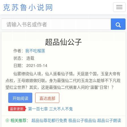
克苏鲁小说网
超品仙公子
作者：
我不吃榴莲
状态： 连载
日期： 2021-05-14
仙雾缭绕仙人境，仙人遥看仙子情。天庭是个国，玉皇大帝有
点权，王母娘娘做妇联。身为最强仙二代的玉龙怎么能够不下凡观
望红尘世界？其实，这是最强仙二代祸害人间的“温馨”日常！？
开始阅读
直达底部
第一百七章 三大不人不鬼
最新更新
❀ 相关推荐：
超品仙尊花都行免费
极品公子极品仙
超品公子朗读