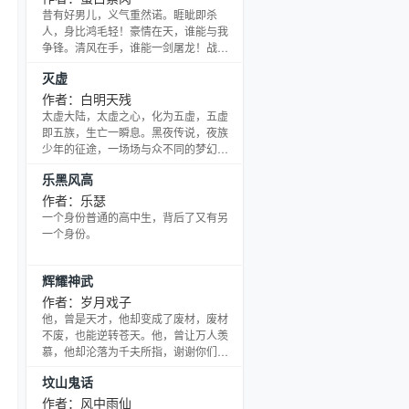
还可以，这些钱，都赏你了！ 他愕然，
昔有好男儿，义气重然诺。睚眦即杀
他一红透了整片天空的超级大明星，竟
人，身比鸿毛轻！豪情在天，谁能与我
然被她当鸭一样打发了？ 他温柔，他腹
争锋。清风在手，谁能一剑屠龙！战火
黑，他霸道，他无耻，不管用尽什么手
纷飞，方显英雄本色。传世风起，自当
灭虚
段，只想将她夺！ 她冷漠，她无情，她
气吞山河！
决绝，她阴毒，遇神
作者：白明天残
太虚大陆，太虚之心，化为五虚，五虚
即五族，生亡一瞬息。黑夜传说，夜族
少年的征途，一场场与众不同的梦幻奇
遇与经历，于时空的夹缝中挣扎着。夜
乐黑风高
舞倾城，魅夜水草，花叶的共同语言，
虚境的神秘，在波涛汹涌的命运长河
作者：乐瑟
上，稳步前进……前进……前
一个身份普通的高中生，背后了又有另
进…………
一个身份。
辉耀神武
作者：岁月戏子
他，曾是天才，他却变成了废材，废材
不废，也能逆转苍天。他，曾让万人羡
慕，他却沦落为千夫所指，谢谢你们曾
经得看轻。有朝一日，逆天而行，君王
坟山鬼话
降临，看我辉耀神武
作者：风中雨仙