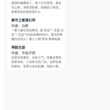
旅游时偶遇老人，老人行为奇怪，家住
坟山旁，深夜讲故事，故事后人来找，
故事背后的秘密是什么
都市之紫莲幻界
作者：白断
一股力量在背后推动...是“命运”？还是“注
定”？在这个科技纵横的时代，漫天的神
魔何去何从？看小人物“李浩”携神秘紫
莲！取远古之力，集众生之魂！夺天地
神韵古迹
之造化！逍遥都市间，解密末法时代。
作者：不殆不罔
这里没有魔法，没有斗气，有着全新的
修炼体系。人间林立的门派，仙界优美
的景色，圣界众多的妖魔，地狱十殿的
阎罗，而这一切都被高高在上的神所统
治。一曲诸神黄昏，一代天骄横空出
世，看古岳如何如何踏着众仙魔凌驾众
神之上，为爱之人穿梭于混沌，谱写一
段盛世之歌。