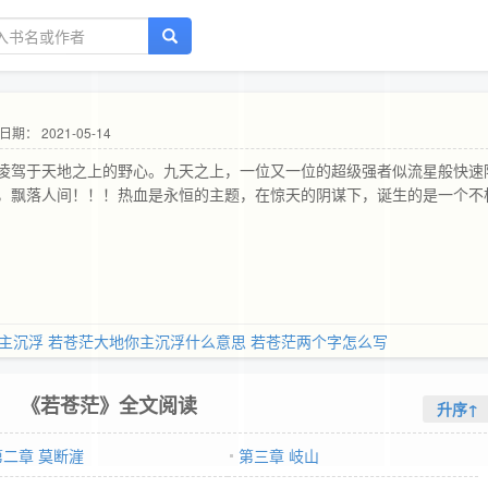
日期： 2021-05-14
凌驾于天地之上的野心。九天之上，一位又一位的超级强者似流星般快速
，飘落人间！！！热血是永恒的主题，在惊天的阴谋下，诞生的是一个不
主沉浮
若苍茫大地你主沉浮什么意思
若苍茫两个字怎么写
《若苍茫》全文阅读
升序↑
第二章 莫断漄
第三章 岐山