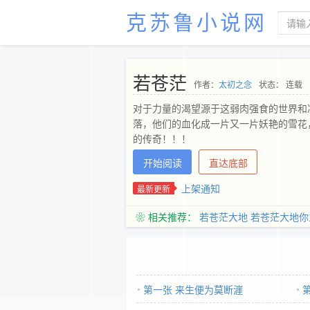
克苏鲁小说网
若苍茫
作者：
太初之念
状态： 连载
对于力量的渴望源于这弱肉强食的世界和
落，他们的血化成一片又一片妖艳的雪花
的传奇！！！
开始阅读
直达底部
上架通知
最新更新
❀ 相关推荐：
若苍茫大地
若苍茫大地你
第一张 来生便为莫断漄