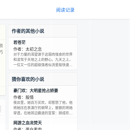
阅读记录
作者的其他小说
若苍茫
陨
作者：太初之念
朽
对于力量的渴望源于这弱肉强食的世界
和凌驾于天地之上的野心。九天之上，
一位又一位的超级强者似流星般快速陨
落，他们的血化成一片又一片妖艳的雪
花，飘落人间！！！热血是永恒的主
猜你喜欢的小说
题，在惊天的阴谋下，诞生的是一个不
朽的传奇！！！
豪门欢：大明星抢占娇妻
作者：殷情
夜店里，她百万买欢，却惹怒了他，他
将她压在表演厅的钢琴上，狠狠的将她
穿透，在她耳边霸道的宣誓：顾成欢，
今生今世，你只能是我的！ 她痛得撕心
网游之血龙焚天
裂肺，却抬手将他推开，将一把红票扔
在他身上，笑得妖娆：技术不错，服务
作者：蛋白素肉