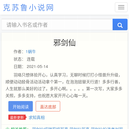
克苏鲁小说网
邪剑仙
作者：
1蜗牛
状态： 连载
日期： 2021-05-14
羽珞只想体验开心，认真学习，无聊时候打打小怪兽升升级，
顺便动动胫骨活动活动拿个第一，在泡泡妞替天行道！多多行善，
人生就那么美好的过了。多开心啊。。。。。第一次写，大家多多
关照，多多支持，也祝愿大家开开心心每一天。
开始阅读
直达底部
求知真相
最新更新