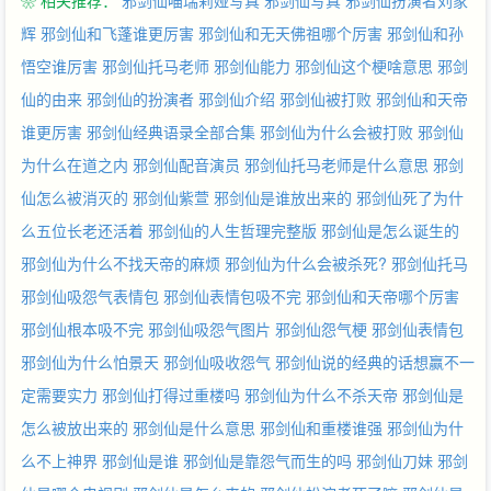
❀ 相关推荐：
邪剑仙喵瑞莉娅写真
邪剑仙写真
邪剑仙扮演者刘家
辉
邪剑仙和飞蓬谁更厉害
邪剑仙和无天佛祖哪个厉害
邪剑仙和孙
悟空谁厉害
邪剑仙托马老师
邪剑仙能力
邪剑仙这个梗啥意思
邪剑
仙的由来
邪剑仙的扮演者
邪剑仙介绍
邪剑仙被打败
邪剑仙和天帝
谁更厉害
邪剑仙经典语录全部合集
邪剑仙为什么会被打败
邪剑仙
为什么在道之内
邪剑仙配音演员
邪剑仙托马老师是什么意思
邪剑
仙怎么被消灭的
邪剑仙紫萱
邪剑仙是谁放出来的
邪剑仙死了为什
么五位长老还活着
邪剑仙的人生哲理完整版
邪剑仙是怎么诞生的
邪剑仙为什么不找天帝的麻烦
邪剑仙为什么会被杀死?
邪剑仙托马
邪剑仙吸怨气表情包
邪剑仙表情包吸不完
邪剑仙和天帝哪个厉害
邪剑仙根本吸不完
邪剑仙吸怨气图片
邪剑仙怨气梗
邪剑仙表情包
邪剑仙为什么怕景天
邪剑仙吸收怨气
邪剑仙说的经典的话想赢不一
定需要实力
邪剑仙打得过重楼吗
邪剑仙为什么不杀天帝
邪剑仙是
怎么被放出来的
邪剑仙是什么意思
邪剑仙和重楼谁强
邪剑仙为什
么不上神界
邪剑仙是谁
邪剑仙是靠怨气而生的吗
邪剑仙刀妹
邪剑