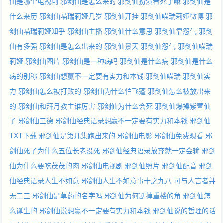
仙是哪个电视剧
邪剑仙是怎么来的
邪剑仙扮演者死了嘛
邪剑仙是
什么来历
邪剑仙喵瑞莉娅几岁
邪剑仙开挂
邪剑仙喵瑞莉娅微博
邪
剑仙喵瑞莉娅知乎
邪剑仙主播
邪剑仙什么意思
邪剑仙靠怨气
邪剑
仙有多强
邪剑仙是怎么出来的
邪剑仙景天
邪剑仙怨气
邪剑仙喵瑞
莉娅
邪剑仙图片
邪剑仙是一种病吗
邪剑仙是什么病
邪剑仙是什么
病的别称
邪剑仙想赢不一定要有实力和本钱
邪剑仙喵瑞
邪剑仙实
力
邪剑仙怎么被打败的
邪剑仙为什么怕飞蓬
邪剑仙怎么被放出来
的
邪剑仙和拜月教主谁厉害
邪剑仙为什么会死
邪剑仙爆操紫萱仙
子
邪剑仙三德
邪剑仙经典语录想赢不一定要有实力和本钱
邪剑仙
TXT下载
邪剑仙是第几集跑出来的
邪剑仙电影
邪剑仙免费观看
邪
剑仙死了为什么五位长老没死
邪剑仙经典语录放弃就一定会输
邪剑
仙为什么要吃茂茂的肉
邪剑仙电视剧
邪剑仙照片
邪剑仙配音
邪剑
仙经典语录人生不如意
邪剑仙人生不如意事十之九八
可与人言者并
无二三
邪剑仙是草药的名字吗
邪剑仙为何割掉重楼的角
邪剑仙怎
么诞生的
邪剑仙说想赢不一定要有实力和本钱
邪剑仙说的哲理的话