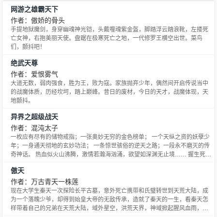
网游之雄霸天下
作者：傲娇的骨头
手提地狱魔剑，身穿幽魂神光铠，头戴噬魂紫金盔，脚踏浮云踏浪靴，左搂死
亡女神，右抱美丽天使。盘踞在极寒死亡之地，一代修罗王横空出世。菜鸟
们，颤抖吧！
绝武天尊
作者：爱恨雾气
大道无数，弱肉强食，胜为王，败为寇。家族抛弃少年，偶然间开启传说当中
的战魔体质，历经坎坷，踏上巅峰。昔日的废材，今日的天才，战魔体现，天
地颤抖。
异界之超级战天
作者：混沌太子
一枚应有尽有的储物戒指；一张奥妙无穷的金色榜单； 一个天纵之资的妖孽少
年；一身通天彻地的玄妙功法； 一条惊世骇俗的逆天之路；一段永不磨灭的传
奇神话。 热血似火山沸腾，激情若瀚海汹涌，欲望如深渊无止境…… 握生死，
掌轮回，破乾坤，弹指遮天！
傲天
——————————————————————————— 『无限全本，保
质保量，人品第一，放心收藏，欢迎红票』 PS:每日2：00 8；00 14：00
作者：万古青天一株莲
20：0
现在大学生秦天一次探险长平古墓，意外死亡携带和氏璧转世到天荒大陆，成
为一个落魄少爷，却得到始皇大帝的无敌传承，造就了秦天的一生，看秦天怎
样带着自己的兄弟在天荒大陆，域外星空，洪荒天界，神域掀起腥风血雨，创
造出一个又一神话传说，最终揭开上苍之谜。 天地之间，众生之谜，人间爱恨