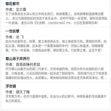
御花都市
情仇，上苍传说尽在《傲天》之中 【买断作品,品质保证】 傲天交流群：
233516027 欢迎大家进群交流！
作者：见兰春
为了拯救身在水深火热之中的女孩们，有困难要上，没有困难制造困难也要
上。 本以为我很轻松的流连于各花丛中，走时不带起一丝涟漪，谁料还是惊起
一片波澜。 虚位以待【交流群：102050183】PS：小见在里面等你来！
一世妖孽
作者：龙 飞
如大内总管所言，妖孽，爱之者欲其永生，恨之者欲其万死。黑暗的世界，风
起云涌，群魔乱舞，这本是一个需要枭雄的年代！然我心有猛虎，却细嗅蔷
薇，不为一世枭雄，只做极品妖孽，尊妖孽之名，行妖孽之事，此生不变！
蜀山弟子异界行
作者：昏昏欲睡的老鼠
作为蜀山派最杰出的第二代弟子，天资卓越的他，却因为和与女娲的后人相
爱，众叛亲离，义无反顾的和她一起关进了锁妖塔中。 但机缘巧合之下他身受
镇魔剑的反噬凶性大，血染蜀山，唯有她动用秘法祭出圣灵珠将其净化，觉醒
之后却现爱人撒手人寰自尽相随，然而却被圣灵珠带到了一个陌生的风雪大
浮世镜
6。 莫非是上天的安排？不忍让明珠蒙尘，英杰无为。 且看如何在这陌生的大
6当中凭借圣灵珠的威力在异世绽放出激扬的火花。主角又是如何
作者：烟灭了睡
浮世数万年，也许只是镜中虚影。在血与火的幻影中，林辉执着的寻找着属于
自己的真实。