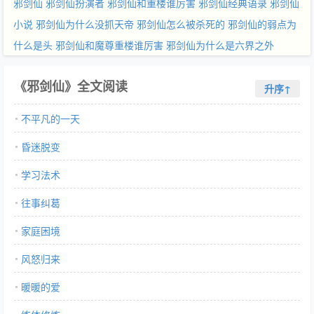
邪剑仙
邪剑仙扮演者
邪剑仙和重楼谁厉害
邪剑仙经典语录
邪剑仙
小说
邪剑仙为什么没抓天帝
邪剑仙怎么被杀死的
邪剑仙的弱点为
什么是头
邪剑仙和魔尊重楼谁厉害
邪剑仙为什么是六界之外
《邪剑仙》全文阅读
升序↑
不平凡的一天
昏迷脱变
学习法术
往事纠葛
家庭困境
风怒归来
暖暖的爱