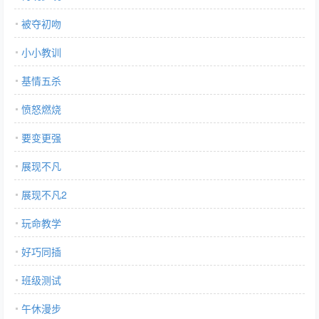
被夺初吻
小小教训
基情五杀
愤怒燃烧
要变更强
展现不凡
展现不凡2
玩命教学
好巧同插
班级测试
午休漫步