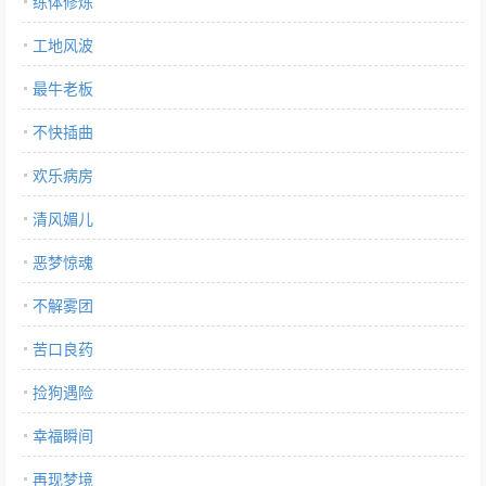
练体修炼
工地风波
最牛老板
不快插曲
欢乐病房
清风媚儿
恶梦惊魂
不解雾团
苦口良药
捡狗遇险
幸福瞬间
再现梦境