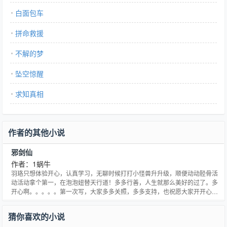
白面包车
拼命救援
不解的梦
坠空惊醒
求知真相
作者的其他小说
邪剑仙
作者：1蜗牛
羽珞只想体验开心，认真学习，无聊时候打打小怪兽升升级，顺便动动胫骨活
动活动拿个第一，在泡泡妞替天行道！多多行善，人生就那么美好的过了。多
开心啊。。。。。第一次写，大家多多关照，多多支持，也祝愿大家开开心心
每一天。
猜你喜欢的小说