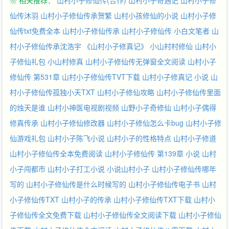
❀ 相关推荐：
山村小子修仙传(合作)
山村小子奇遇记
山村小子修
仙传沐羽
山村小子修仙传承贺繁
山村小孩修仙的小说
山村小子修
仙传txt免费全本
山村小子修仙传承
山村小子修仙传 小白文笔者
山
村小子修仙传承沈浩宇
《山村小子修真记》
小山村村修仙
山村小
子修仙礼包
小山村修真
山村小子修仙传无弹窗全文阅读
山村小子
修仙传 第531章
山村小子修仙传TVT下载
山村小子修真记 小说
山
村小子修仙传孤独小天TXT
山村小子修仙攻略
山村小子修仙传里面
的烛天是谁
山村小神医电视剧视频
山野小子奇修仙
山村小子偶得
修真传承
山村小子修仙修改器
山村小子修仙怎么卡bug
山村小子修
仙游戏礼包
山村小子陈飞小说
山村小子的性格特点
山村小子修道
山村小子修仙传全本免费阅读
山村小子修仙传 第139章
小说 山村
小子闯都市
山村小子打工小说
小说山村小子
山村小子修仙传哪年
写的
山村小子修仙传是什么时候写的
山村小子修仙传电子书
山村
小子修仙传TXT
山村小子的传承
山村小子修仙传TXT下载
山村小
子修仙传全文免费下载
山村小子修仙传全文阅读下载
山村小子修仙