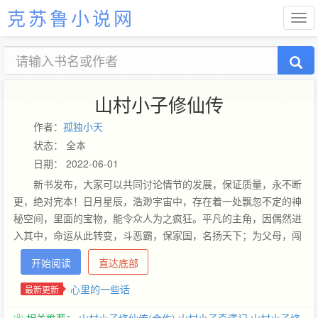
克苏鲁小说网
山村小子修仙传
作者：
孤独小天
状态： 全本
日期： 2022-06-01
新书发布，大家可以共同讨论情节的发展，保证质量，永不断
更，绝对完本！日月星辰，浩渺宇宙中，存在着一处飘忽不定的神
秘空间，里面的宝物，能令众人为之疯狂。平凡的主角，因偶然进
入其中，命运从此转变，斗恶霸，保家国，名扬天下；为父母，闯
玄界，终成霸者；救爱人，进宇宙，化身成圣。且看主角如何叱咤
开始阅读
直达底部
风云 喜欢美女吗，喜欢搞笑吗，喜欢YY吗？喜欢本书吗？反正我
是喜欢了……本书慢热型，请耐心看下去，相信用不了多少章，大
心里的一些话
最新更新
家便会喜欢上！