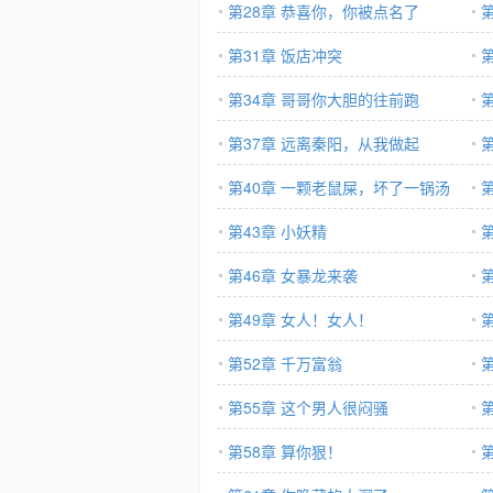
第28章 恭喜你，你被点名了
第31章 饭店冲突
第34章 哥哥你大胆的往前跑
第37章 远离秦阳，从我做起
第40章 一颗老鼠屎，坏了一锅汤
第43章 小妖精
第
第46章 女暴龙来袭
第49章 女人！女人！
第52章 千万富翁
第55章 这个男人很闷骚
第58章 算你狠！
第