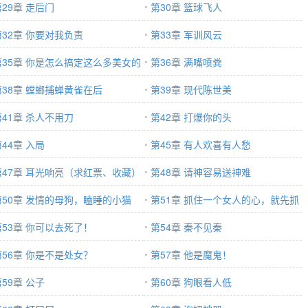
第29章 走后门
第30章 篮球飞人
第32章 你要对我负责
第33章 军训风云
第35章 你是怎么搞定这么多美女的
第36章 满嘴喷粪
第38章 螳螂捕蝉黄雀在后
第39章 现代陈世美
第41章 杀人不用刀
第42章 打爆你的头
44章 入局
第45章 有人欢喜有人愁
第47章 耳光响亮（求红票、收藏）
第48章 请神容易送神难
第50章 发情的母狗，瞌睡的小猫
第51章 抓住一个女人的心，就先抓
第53章 你可以去死了！
住她的胃
第54章 秦不见秦
第56章 你是不是处女？
第57章 他是魔鬼！
59章 公子
第60章 狗眼看人低