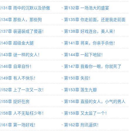
第131章 雨中的沉默以及骄傲
第132章 一场浩大的盛宴
第134章 那些人，那些狗
第135章 你走前面，还是我走前面
第137章 装逼装成了傻逼！
第138章 好戏连台，美人来！
第140章 超级金大腿
第141章 将来，你亲手杀他！
第143章 谜一样的女人！
第144章 一起下地狱！
第146章 自卑自怜！
第147章 我看你一眼，你就死了
第149章 有人不快乐！
第150章 失控！
第152章 上了一次又一次！
第153章 莲生九瓣
第155章 捉奸在房
第156章 直接的女人，小气的男人
第158章 人不无耻枉少年！
第159章 又太监了一个！
第161章 第一场好戏！
第162章 刑讯逼供！