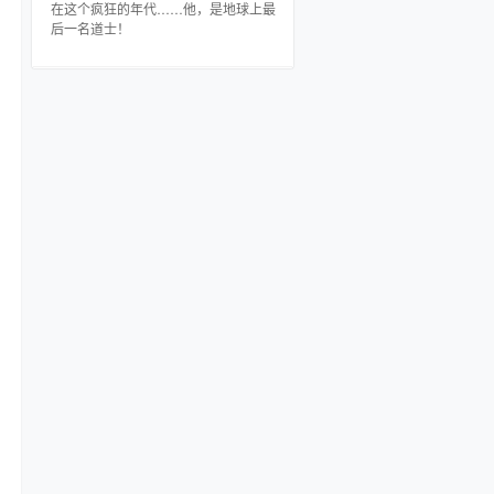
不是，只想维护心中的那份正义的他惨
在这个疯狂的年代……他，是地球上最
遭洛少的恶言相向，拳打脚踢…… 天意
后一名道士！
使然，林风带着心中的坚持踏入了最新
的虚拟武侠网游，并且一步步走向巅
峰，现实也因游戏而改变，当林风再度
出手维护正义时，又会是怎么