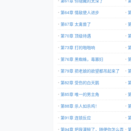
第61章 你隐藏的太深了
第64章 情敌使人进步
第67章 太禽兽了
第70章 顶级待遇
第73章 打的啪啪响
第76章 黑蜘蛛，毒寡妇
第79章 把老娘的欲望都吊起来了
第82章 受伤的白天鹅
第85章 唯一的男主角
第88章 杀人如杀鸡！
第91章 连锁反应
第94章 把我灌醉了，随便你怎么弄