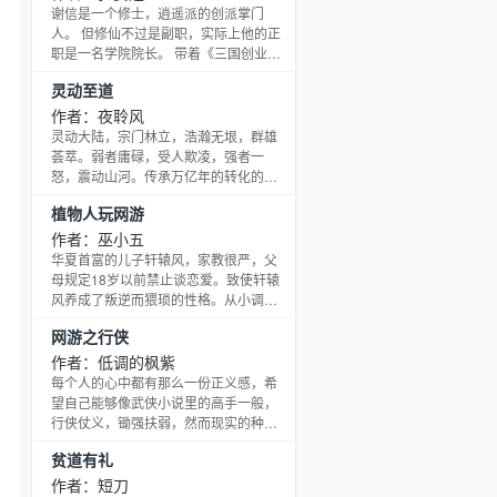
己的辉煌！
谢信是一个修士，逍遥派的创派掌门
人。 但修仙不过是副职，实际上他的正
职是一名学院院长。 带着《三国创业
oL》系统返回东汉建宁元年，成为南阳
灵动至道
谢家的一个庶出子弟。更是因为反应慢
了点，成为了一名优秀的教育工作者。
作者：夜聆风
本以为修仙很牛气，但却被告知不能直
灵动大陆，宗门林立，浩瀚无垠，群雄
接干涉俗世历史展。 不过没关系，不能
荟萃。弱者庸碌，受人欺凌，强者一
直接咱们就间接。 名下那么多历史名人
怒，震动山河。传承万亿年的转化的气
弟子，让他们代替自己维护这个世界的
运，卷动了天下风云，上古、远古、仙
植物人玩网游
和平吧！ 至于咱们，专心将书院展成为
古，无数年的传承在这一世绽放，这注
世界第一大书院，
定是一个璀璨的黄金盛世，荒兽宝术，
作者：巫小五
八大秘法，一脉又一脉至高道藏纷争，
华夏首富的儿子轩辕风，家教很严，父
欲重塑这一世。谁又能不朽，超越在
母规定18岁以前禁止谈恋爱。致使轩辕
上，永世长存，斩断身后事？
风养成了叛逆而猥琐的性格。从小调皮
捣蛋，爱玩游戏爱飙车，17岁那年因偷
网游之行侠
玩老爸的赛车冲上高速而发生车祸。车
祸造成了起严重的脑震动，虽然外伤都
作者：低调的枫紫
痊愈了，但身体确还是不受意识的控
每个人的心中都有那么一份正义感，希
制，成为了…
望自己能够像武侠小说里的高手一般，
行侠仗义，锄强扶弱，然而现实的种
种，使得原本的坚持被遗忘在了心底的
贫道有礼
角落。 林风，现实中一名成绩优异的贫
困生，但在富家公子面前，却是什么都
作者：短刀