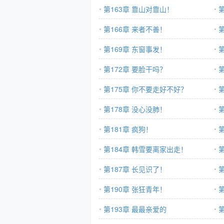
第163章 靠山对靠山！
第166章 来者不善！
第169章 东窗事发！
第172章 要脸干吗？
第175章 你不要走好不好？
第178章 没心没肺！
上
第181章 疯狗！
第184章 韩雪要离家出走！
第187章 长见识了！
第190章 张狂青年！
兽
第193章 最最亲爱的