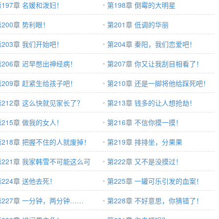
第197章 名媛和泼妇！
第198章 倒霉的大明星
第200章 势利眼！
第201章 低调的华丽
第203章 我们开始吧！
第204章 秦阳，我们恋爱吧！
第206章 迟早憋出神经病！
第207章 你又让我刮目相看了！
第209章 赶紧生给孩子吧！
第210章 还是一脚将他给踩死吧！
第212章 这么快就见家长了？
第213章 钱多的让人想抢劫！
第215章 做我的女人！
第216章 不信你摸一摸！
第218章 把握不住的人就废掉！
第219章 排排坐，分果果
第221章 我家韩雪不可能这么可
第222章 又不是没摸过！
！
第224章 送他去死！
第225章 一罐可乐引发的血案！
第227章 一分钟，两分钟……
第228章 不好意思，你猜错了！