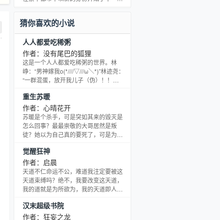
下你名字 脚步永不停止”—— Do As
的生活。 会修真会泡妞，能治病能杀
Infinity《真实》
人，神级天赋，术法通神。 纨绔会法
猜你喜欢的小说
术，谁也挡不住。且看他如何逆天改
命，在红尘美色中，一步步踏上人世巅
人人都爱吃稀粥
峰！
作者：没有尾巴的狐狸
这是一个人人都爱吃稀粥的世界。林
峥：“男神嫁我o(*////▽///ω＼*)”林迹尧：
“一群混蛋，放开我儿子（伪）！！
(╯‵□′)╯︵┻━┻”林羲洲：“……”食用
重生苏暖
说明：（重要的事情说3遍）本文涉及部
分父爱子情节，不过感情是单向的，只
作者：心晴花开
有父对子。且父子【非亲生】【非亲
苏暖是个杀手，可是突如其来的毁灭是
生】【非亲生】①本文涉及小部分网
怎么回事？最最崇敬的大哥居然是叛
配，但因为作者对此一窍不通，所以只
徒？她以为自己真的要死了，可是为何
会点到即止，只作为背景，写到的不
她还能睁开双眼？为何眼前这个眼神冷
觉醒狂神
多。②本文依旧主攻攻控，中篇，文1作
漠，全身散发着冰冷气息的男子告诉
者
她：你已经是我的妻子，不要再做蠢事
作者：启晨
了？
天道不仁命运不公，难道我注定要被这
天道束缚吗？绝不，我要改变这天道，
我的道就是为所欲为，我的天道即人
道，做人就是要狂，顺我者昌逆我者
汉末超级书院
亡，如此而已，否则活得像窝囊废一样
有什么意思呢，我一定要创造属于我自
作者：狂妄之龙