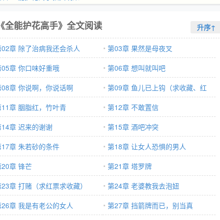
《全能护花高手》全文阅读
升序↑
第02章 除了治病我还会杀人
第03章 果然是母夜叉
第05章 你口味好重哦
第06章 想叫就叫吧
第08章 你说啊，你说话啊
第09章 鱼儿已上钩（求收藏、红
第11章 胭脂红，竹叶青
票）
第12章 不敢置信
第14章 迟来的谢谢
第15章 酒吧冲突
第17章 朱若砂的条件
第18章 让女人恐惧的男人
20章 锋芒
第21章 塔罗牌
第23章 打赌（求红票求收藏）
第24章 老婆教我去泡妞
第26章 我是有老公的女人
第27章 挡箭牌而已，别当真