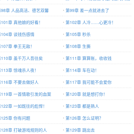
第98章 人品高洁、德艺双馨
第99章 差一点就进去了
第101章 真他娘的好看！
第102章 人冷……心更冷！
第104章 谈钱伤感情
第105章 秒杀
第107章 拳王无敌！
第108章 生撕
第110章 虽千万人吾往矣
第111章 算算账，收收钱
第113章 惊魂杀人夜！
第114章 车在动！
第116章 不要去做好人
第117章 我可能不会爱你
第119章 一首情歌引发的血案
第120章 就是想打你！
第122章 一如既往的彪悍！
第123章 都是熟人
第125章 你有问题
第126章 怎么证明？
第128章 打破游戏规则的人
第129章 跳出去