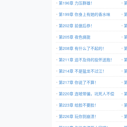
第196章 力压群雄！
第199章 你身上有她的香水味
第202章 前倨后恭！
第205章 夜色旖旎
第208章 有什么了不起的！
第211章 迫不及待的投怀送抱！
第214章 不是猛龙不过江！
第217章 你说了不算！
第220章 连唬带骗，坑死人不偿
命！
第223章 给脸不要脸！
爱
第226章 玩你到崩溃！