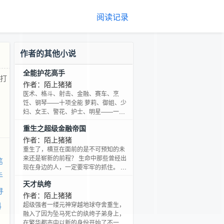
阅读记录
作者的其他小说
全能护花高手
网打
作者：陌上猪猪
医术、格斗、射击、金融、赛车、烹
饪、钢琴——十项全能 萝莉、御姐、少
妇、女王、警花、护士、明星——一网
打尽 花都狩猎，游戏红尘！ 新书，请大
重生之超级金融帝国
家多多支持。
作者：陌上猪猪
重生了，横亘在面前的是不可预知的未
来还是崭新的前程？ 生命中那些曾经出
笔
现在身边的人，一定要牢牢的抓住。 生
手
命中白发苍苍来不及享受生活便老去的
天才纨绔
父母，也要让他们好好的安享晚年。 大
寻
浪淘沙的大时代，遍地黄金触手可及，
作者：陌上猪猪
重活一次的他，是否能抓住机会，成为
超级强者一缕元神穿越地球夺舍重生，
科
站在金字塔最高端的时代弄潮儿？ “不矜
融入了因为坠马死亡的纨绔子弟身上，
持 不偏执 不掩饰 不解释 在传说故事 写
在繁华都市中以新的身份开始了不一样