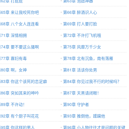
第62章 打屁屁
第63章 泡妞神器
第65章 来让我咬死你吧
第66章 醉酒识人心
第68章 八个女人连连看
第69章 打人要打脸
第71章 深情相拥
第72章 不许打飞机哦
第74章 要不要这么骚啊
第75章 风靡万千少女
第77章 寡妇有毒
第78章 北有沉鱼，南有落雁
第80章 啊，女神
第81章 活该你处男
第83章 你这个该死的恋足癖
第84章 你见过我不行的时候吗？
第86章 突如其来的呻吟
第87章 天黑请闭眼！
第89章 不许动！
第90章 守护者
第92章 有个厨子叫花花
第93章 推倒他，蹂躏他
第95章 你这样的男人
第96章 小人物往往才是问题的关键