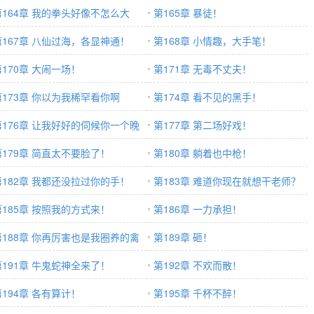
第164章 我的拳头好像不怎么大
第165章 暴徒！
第167章 八仙过海，各显神通！
第168章 小情趣，大手笔！
第170章 大闹一场！
第171章 无毒不丈夫！
第173章 你以为我稀罕看你啊
第174章 看不见的黑手！
第176章 让我好好的伺候你一个晚
第177章 第二场好戏！
！
第179章 简直太不要脸了！
第180章 躺着也中枪！
第182章 我都还没拉过你的手！
第183章 难道你现在就想干老师？
第185章 按照我的方式来！
第186章 一力承担！
第188章 你再厉害也是我圈养的禽
第189章 砸！
！
第191章 牛鬼蛇神全来了！
第192章 不欢而散！
第194章 各有算计！
第195章 千杯不醉！