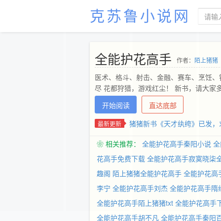
克苏鲁小说网
全能护花高手
作者：
陌上猪猪
医术、格斗、射击、金融、赛车、烹饪、
尽 花都狩猎，游戏红尘！ 新书，请大家
开始阅读
直达底部
猪猪新书《天才纨绔》已发，
最新更新
❀ 相关推荐：
全能护花高手秦阳小说
全
花高手免费下载
全能护花高手寂寞晓柒
趣阁
陌上猪猪全能护花高手
全能护花高
李宁
全能护花高手刘杰
全能护花高手隋
全能护花高手陌上猪猪txt
全能护花高手
全能护花高手胡不凡
全能护花高手秦阳