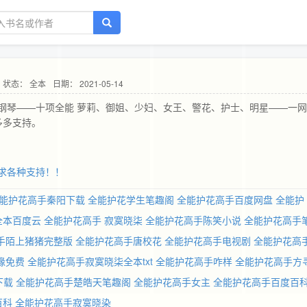
状态： 全本
日期： 2021-05-14
钢琴——十项全能 萝莉、御姐、少妇、女王、警花、护士、明星——一
多多支持。
求各种支持！！
能护花高手秦阳下载
全能护花学生笔趣阁
全能护花高手百度网盘
全能护
全本百度云
全能护花高手 寂寞晓柒
全能护花高手陈笑小说
全能护花高手
手陌上猪猪完整版
全能护花高手唐校花
全能护花高手电视剧
全能护花高
缘免费
全能护花高手寂寞晓柒全本txt
全能护花高手咋样
全能护花高手方
下载
全能护花高手楚皓天笔趣阁
全能护花高手女主
全能护花高手百度百
百科
全能护花高手寂寞晓染