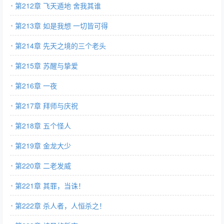
第212章 飞天遁地 舍我其谁
第213章 如是我想 一切皆可得
第214章 先天之境的三个老头
第215章 苏醒与挚爱
第216章 一夜
第217章 拜师与庆祝
第218章 五个怪人
第219章 金龙大少
第220章 二老发威
第221章 其罪，当诛！
第222章 杀人者，人恒杀之！