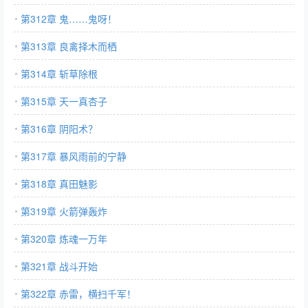
第312章 鬼……鬼呀！
第313章 良禽择木而栖
第314章 斩草除根
第315章 天一真杏子
第316章 阴阳术？
第317章 暴风雨前的宁静
第318章 真田魅影
第319章 火箭弹轰炸
第320章 炼魂一万年
第321章 战斗开始
第322章 赤雷，横扫千军！