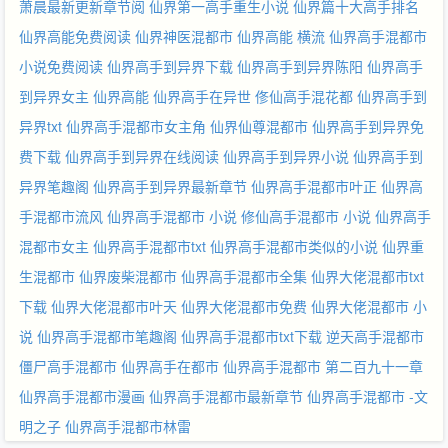
萧晨最新更新章节阅
仙界第一高手重生小说
仙界篇十大高手排名
仙界高能免费阅读
仙界神医混都市
仙界高能 横流
仙界高手混都市
小说免费阅读
仙界高手到异界下载
仙界高手到异界陈阳
仙界高手
到异界女主
仙界高能
仙界高手在异世
俢仙高手混花都
仙界高手到
异界txt
仙界高手混都市女主角
仙界仙尊混都市
仙界高手到异界免
费下载
仙界高手到异界在线阅读
仙界高手到异界小说
仙界高手到
异界笔趣阁
仙界高手到异界最新章节
仙界高手混都市叶正
仙界高
手混都市流风
仙界高手混都市 小说
修仙高手混都市 小说
仙界高手
混都市女主
仙界高手混都市txt
仙界高手混都市类似的小说
仙界重
生混都市
仙界废柴混都市
仙界高手混都市全集
仙界大佬混都市txt
下载
仙界大佬混都市叶天
仙界大佬混都市免费
仙界大佬混都市 小
说
仙界高手混都市笔趣阁
仙界高手混都市txt下载
逆天高手混都市
僵尸高手混都市
仙界高手在都市
仙界高手混都市 第二百九十一章
仙界高手混都市漫画
仙界高手混都市最新章节
仙界高手混都市 -文
明之子
仙界高手混都市林雷