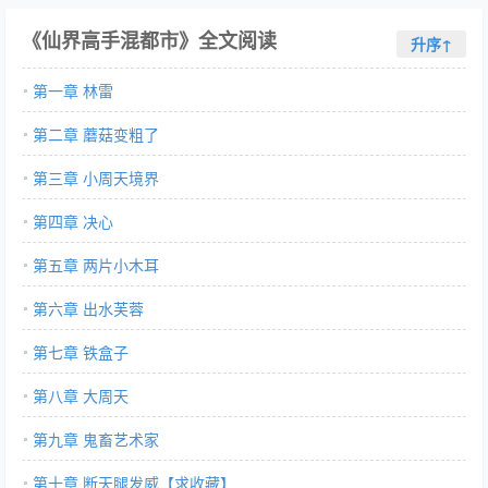
《仙界高手混都市》全文阅读
升序↑
第一章 林雷
第二章 蘑菇变粗了
第三章 小周天境界
第四章 决心
第五章 两片小木耳
第六章 出水芙蓉
第七章 铁盒子
第八章 大周天
第九章 鬼畜艺术家
第十章 断天腿发威【求收藏】