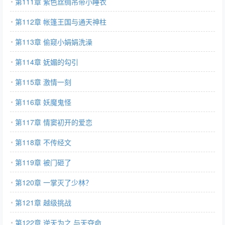
第111章 紫色丝绸吊带小睡衣
第112章 帐篷王国与通天神柱
第113章 偷窥小娟娟洗澡
第114章 妩媚的勾引
第115章 激情一刻
第116章 妖魔鬼怪
第117章 情窦初开的爱恋
第118章 不传经文
第119章 被门砸了
第120章 一掌灭了少林？
第121章 越级挑战
第122章 逆天为之 与天夺命