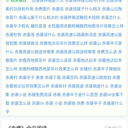
❀ 相关推荐：
赤康铁锌维是什么
赤康铁锌维功效与作用
赤康多维
素的功效和作用
赤麂图片
赤唐关
赤唐烧属于什么档次
赤唐山古陶
赤简介
赤唐山属于什么档次的
赤唐养殖泥鳅技术视频
赤唐念什么
赤唐辛子假名
赯的意思
女性服用赤鹿枸橼酸西地那非片效果怎么样
赤唐杜牧
赤唐液
赤唐读什么
赤唐高速公路最新消息
赤唐高速公路
规划图
赤唐锅做法
赤鹿他达拉非片效果怎么样
赤唐山
赤唐辛子是
什么
赤唐高速公路途径哪里
赤唐高速公路途经哪里
赤麂怎么读
赤
鹿图片
赤鹿西地那非片
赤唐怎么读音
赤鹿他达拉非
赤鹿他达拉非
怎么样
赤鹿枸橼酸西地那非片效果怎么样
赤塘村
赤唐辛子辣椒丝
赤唐村
赤唐辛子 美食
赤唐下载
赤唐百科
赤唐高速公路规划
赤鹿
赤鹿他达拉非效果怎么样
赤唐新村
赤唐高速
赤唐锅是什么
赤唐全
集
赤唐小说
赤唐免费阅读
赤唐
赤唐辛子是什么意思
赤唐txt全集下
载
赤唐怎么读
赤唐txt
赤唐 小说
赤唐锅
赤麂
赤唐辛子
赤唐是什么
字