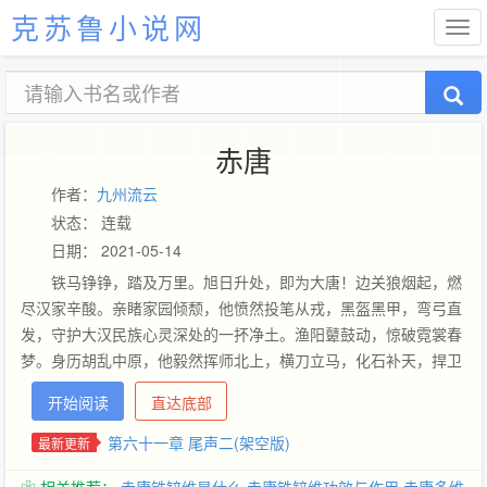
克苏鲁小说网
赤唐
作者：
九州流云
状态： 连载
日期： 2021-05-14
铁马铮铮，踏及万里。旭日升处，即为大唐！边关狼烟起，燃
尽汉家辛酸。亲睹家园倾颓，他愤然投笔从戎，黑盔黑甲，弯弓直
发，守护大汉民族心灵深处的一抔净土。渔阳鼙鼓动，惊破霓裳春
梦。身历胡乱中原，他毅然挥师北上，横刀立马，化石补天，捍卫
大唐帝国威加…
开始阅读
直达底部
第六十一章 尾声二(架空版)
最新更新