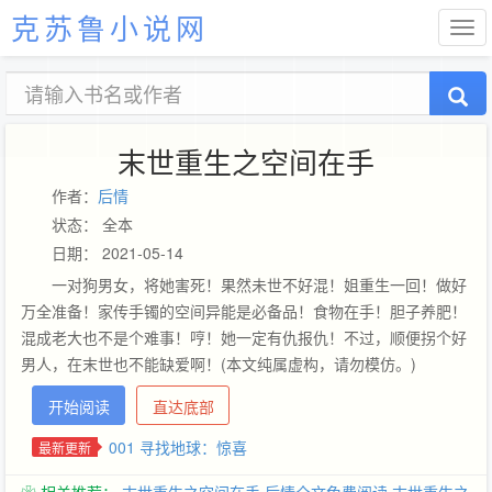
克苏鲁小说网
末世重生之空间在手
作者：
后情
状态： 全本
日期： 2021-05-14
一对狗男女，将她害死！果然未世不好混！姐重生一回！做好
万全准备！家传手镯的空间异能是必备品！食物在手！胆子养肥！
混成老大也不是个难事！哼！她一定有仇报仇！不过，顺便拐个好
男人，在末世也不能缺爱啊！(本文纯属虚构，请勿模仿。)
开始阅读
直达底部
001 寻找地球：惊喜
最新更新