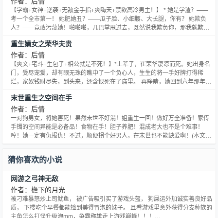
作者：后情
【学霸+女神+逆袭+无敌金手指+爽嗨天+禁欲高冷男主！】 * 她是学渣？——
考一个全市第一！ 她肥她丑？——瓜子脸、小细腰、大长腿，你有？ 她欺负
人？——竟敢污蔑她！啪啪啪，几巴掌甩过去，既然说我欺负你，那我就欺负
给你看！ * 顾茗回到了十八岁， 她惊讶的发现上辈子成绩第一自己成了父母口
重生嫡女之荣华夫贵
中的差生，早恋，当混混，不学无术，撒谎精，变得人恶狗厌， 而原本上辈子
同父异母的私生女妹妹顾菲却成了她的‘亲妹妹
作者：后情
【爽文+宅斗+生包子+相公就是不死！】*上辈子，崔荣华凄凉而死。她出身名
门，受尽宠爱，却有眼无珠的瞧中了一个负心人，生生的将一手好牌打得稀
烂，家奴钱财尽失，到头来，还含恨死在了庙里。-再睁睛，她回到六年那年，
刁奴还没有背主，忠仆也没有被活活打死，踩她一头的黑莲花庶妹现在还只是
末世重生之空间在手
个身份不明的外室女，狼心狗肺的状元郎还不
作者：后情
一对狗男女，将她害死！果然未世不好混！姐重生一回！做好万全准备！家传
手镯的空间异能是必备品！食物在手！胆子养肥！混成老大也不是个难事！
哼！她一定有仇报仇！不过，顺便拐个好男人，在末世也不能缺爱啊！(本文纯
属虚构，请勿模仿。)
猜你喜欢的小说
网游之弓神无敌
作者：檐下的月光
被刁难暴怒炒上司鱿鱼， 被广告吸引买了游戏头盔， 狗屎运外加诚实善良好品
质， 下楼吃个早餐都能捡到美得冒泡的妹子。 且看游戏里意外获得分支种族的
主角怎么打怪升级泡mm，争霸称雄走上游戏巅峰！！！