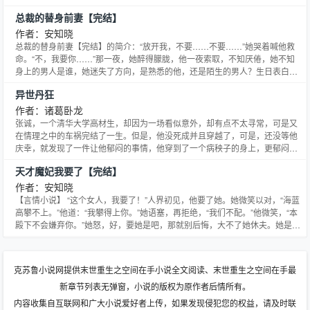
总裁的替身前妻【完结】
作者：安知晓
总裁的替身前妻【完结】的简介：“放开我，不要……不要……”她哭着喊他救
命。“不，我要你……”那一夜，她醉得朦胧，他一夜索取，不知厌倦，她不知
身上的男人是谁，她迷失了方向，是熟悉的他，还是陌生的男人？生日表白，
她走错房间，竟和撒旦一夜温存。为了寻她，他拍出她的半裸广告，轰动全
异世丹狂
城。一纸契约，她成为他的女人，当她贪心沦陷于他时，却原来，她不过是他
寻来的替身，他的心上人再次回归，她傲然转身离去。数年后，当
作者：诸葛卧龙
张诚，一个清华大学高材生，却因为一场看似意外，却有点不太寻常，可是又
在情理之中的车祸完结了一生。但是，他没死成并且穿越了，可是，还没等他
庆幸，就发现了一件让他郁闷的事情，他穿到了一个病秧子的身上，更郁闷的
是，这个病秧子有个超级美女未婚妻……
天才魔妃我要了【完结】
作者：安知晓
【言情小说】 “这个女人，我要了！”人界初见，他要了她。她微笑以对，“海蓝
高攀不上。”他道：“我攀得上你。”她语塞，再拒绝，“我们不配。”他微笑，“本
殿下不会嫌弃你。”她怒，好，要她是吧，那就别后悔，大不了她休夫。她是现
代万千宠爱的公主，却穿越到异世大陆，这里以魔法，斗气为尊，她却是个大
名鼎鼎的废物。他是我行我素，深不可测的帝国殿下，却让鲜血染上她的双
手。为了所爱之人，她毅然走上强者之路，从废物变
克苏鲁小说网提供末世重生之空间在手小说全文阅读、末世重生之空间在手最
新章节列表无弹窗，小说的版权为原作者后情所有。
内容收集自互联网和广大小说爱好者上传，如果发现侵犯您的权益，请及时联