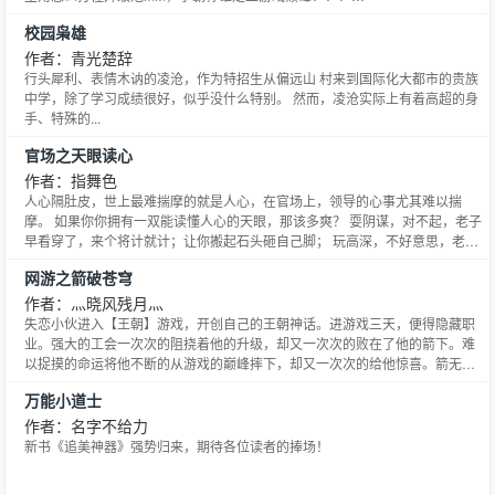
==================================================== 五百人
校园枭雄
铁杆粉丝群【2261443o】火爆招人中，你喜欢月光的小说么？你想跟作者近
距离的交流么？喜欢
作者：青光楚辞
行头犀利、表情木讷的凌沧，作为特招生从偏远山 村来到国际化大都市的贵族
中学，除了学习成绩很好，似乎没什么特别。 然而，凌沧实际上有着高超的身
手、特殊的...
官场之天眼读心
作者：指舞色
人心隔肚皮，世上最难揣摩的就是人心，在官场上，领导的心事尤其难以揣
摩。 如果你你拥有一双能读懂人心的天眼，那该多爽？ 耍阴谋，对不起，老子
早看穿了，来个将计就计；让你搬起石头砸自己脚； 玩高深，不好意思，老子
一眼看出你的用意，就来个顺水推舟，让你无话可说； 官场势、缘、机、运、
网游之箭破苍穹
法，计、谋、道、合、术，先机我占尽！ 且看一个初入官场的小菜鸟，拥有读
心天眼后如果玩转官场，所向无敌，成为一代为民造福的绝
作者：灬晓风残月灬
失恋小伙进入【王朝】游戏，开创自己的王朝神话。进游戏三天，便得隐藏职
业。强大的工会一次次的阻挠着他的升级，却又一次次的败在了他的箭下。难
以捉摸的命运将他不断的从游戏的巅峰摔下，却又一次次的给他惊喜。箭无
虚，直中要害，如鬼魅般的追踪能力，令对手胆颤心惊。 在虚拟的世界，追逐
万能小道士
最真实人生。谁欺我兄弟，我必灭之，神挡射神，佛挡穿佛，天挡，破天！这
是一段弓箭手的成长史，这是一个横亘古今的惊天神话！ 推荐《网
作者：名字不给力
新书《追美神器》强势归来，期待各位读者的捧场！