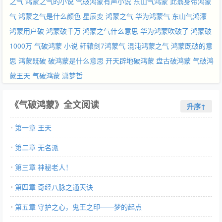
之气
鸿蒙之气的小说
气破鸿蒙有声小说
东山气鸿蒙
此翁身带鸿蒙
气
鸿蒙之气是什么颜色
星辰变 鸿蒙之气
华为鸿蒙气
东山气鸿濛
鸿蒙用户破
鸿蒙破千万
鸿蒙之气什么意思
华为鸿蒙吹破了
鸿蒙破
1000万
气破鸿蒙 小说
轩辕剑7鸿蒙气
混沌鸿蒙之气
鸿蒙既破的意
思
鸿蒙既破
破鸿蒙是什么意思
开天辟地破鸿蒙
盘古破鸿蒙
气破鸿
蒙王天
气破鸿蒙 潇梦哲
《气破鸿蒙》全文阅读
升序↑
第一章 王天
第二章 无名派
第三章 神秘老人！
第四章 奇经八脉之通天诀
第五章 守护之心，鬼王之印——梦的起点