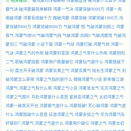
❀ 相关推荐：
破鸿蒙的详细解释
鸿蒙破虚诀
破鸿蒙什么数字
鸿蒙
霸气诀
破鸿蒙最简单解释
鸿蒙一气决
鸿蒙突破3000万
鸿蒙一炁
凿破鸿蒙
鸿蒙系统破千万
踏破鸿蒙
鸿蒙突破
鸿蒙突破1000万
鸿
蒙突破5000万
鸿蒙突破9000万
气破鸿蒙·悟
气破鸿蒙剑网三
鸿蒙
真气
鸿蒙气修txt
气破鸿蒙气纯
气破鸿蒙 剑网3
气破鸿蒙悟
气破鸿
蒙剑三
气破鸿蒙 小说下载
鸿蒙一气经
鸿蒙打破
鸿蒙气修
鸿蒙一
气诀
鸿蒙之气的作用
破鸿蒙的意思
鸿蒙之气有什么作用
鸿蒙阴阳
二气
箭破鸿蒙技能
鸿蒙用户数量破亿
鸿蒙仙气是什么
鸿蒙既破下
一句
盘古开天破鸿蒙
鸿蒙玄黄之气
鸿蒙玄黄气
陆长生鸿蒙之气
剑
破鸿蒙怎么获得
鸿蒙之气指的是什么
微微鸿蒙气小说
新笑傲江湖
鸿蒙气
鸿蒙之气有什么用
鸿蒙之气小说
鸿蒙圣龙气
先天鸿蒙之气
鸿蒙之气图片
共赴鸿蒙是什么意思
星辰变鸿蒙之气
太初鸿蒙之气
鸿蒙一破其天开也
鸿蒙紫气是什么
鸿蒙既破!
芳心破鸿蒙
鸿蒙气是
什么
鸿蒙既破什么意思
征途鸿蒙之气
鸿蒙永恒之气
华为鸿蒙汽车
轩辕剑7 鸿蒙气
鸿蒙之气是什么
鸿蒙用户破亿
鸿蒙之气
鸿蒙太初