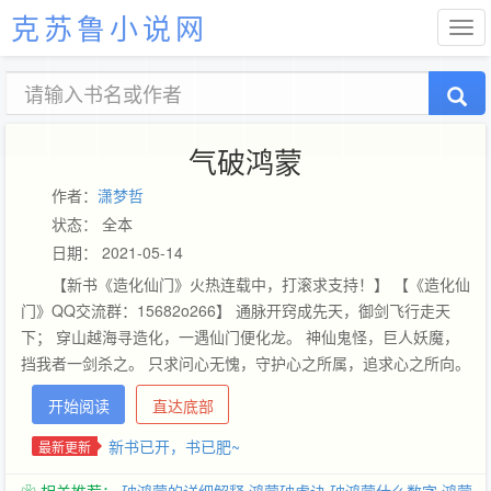
克苏鲁小说网
气破鸿蒙
作者：
潇梦哲
状态： 全本
日期： 2021-05-14
【新书《造化仙门》火热连载中，打滚求支持！】 【《造化仙
门》QQ交流群：15682o266】 通脉开窍成先天，御剑飞行走天
下； 穿山越海寻造化，一遇仙门便化龙。 神仙鬼怪，巨人妖魔，
挡我者一剑杀之。 只求问心无愧，守护心之所属，追求心之所向。
唯我《造化仙门》！ （请在浏览器中搜索，百度等都可。）
开始阅读
直达底部
新书已开，书已肥~
最新更新