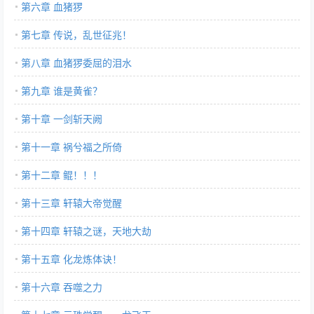
第六章 血猪猡
第七章 传说，乱世征兆！
第八章 血猪猡委屈的泪水
第九章 谁是黄雀？
第十章 一剑斩天阙
第十一章 祸兮福之所倚
第十二章 鲲！！！
第十三章 轩辕大帝觉醒
第十四章 轩辕之谜，天地大劫
第十五章 化龙炼体诀！
第十六章 吞噬之力