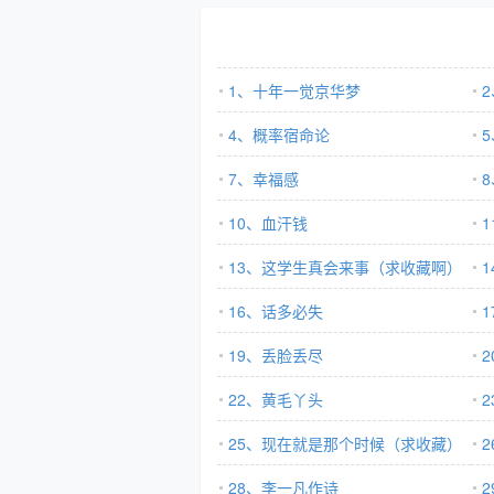
1、十年一觉京华梦
4、概率宿命论
7、幸福感
10、血汗钱
13、这学生真会来事（求收藏啊）
16、话多必失
19、丢脸丢尽
22、黄毛丫头
25、现在就是那个时候（求收藏）
28、李一凡作诗