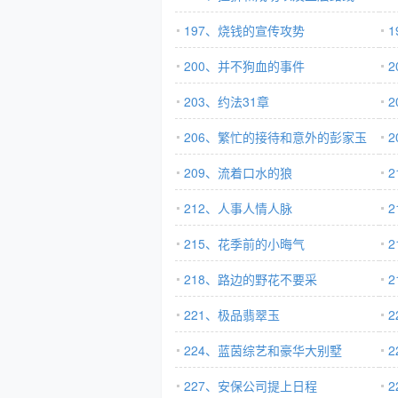
197、烧钱的宣传攻势
200、并不狗血的事件
203、约法31章
206、繁忙的接待和意外的彭家玉
209、流着口水的狼
212、人事人情人脉
215、花季前的小晦气
218、路边的野花不要采
221、极品翡翠玉
224、蓝茵综艺和豪华大别墅
227、安保公司提上日程