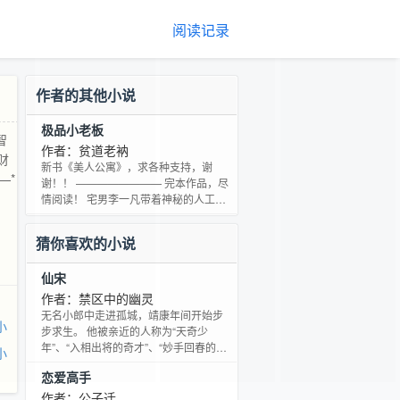
阅读记录
作者的其他小说
极品小老板
智
作者：贫道老衲
财
新书《美人公寓》，求各种支持，谢
—*
谢！！ ———————— 完本作品，尽
情阅读！ 宅男李一凡带着神秘的人工智
能，重生十年前，有事没事逗逗校花、
！
买买彩票，凭借着超前的科技和牛叉的
猜你喜欢的小说
能力，创建高科技集团，吞并一个个财
团巨鳄，成为一代超级大亨。
仙宋
★★★☆☆☆★★★◎◎◎○○○◆◆◆
求收藏—*—*—*—鲜花—*—*—*—*—
作者：禁区中的幽灵
贵宾—*—*—*—*—支持—*—*—*—订
无名小郎中走进孤城，靖康年间开始步
小
阅啊！ 订阅
步求生。 他被亲近的人称为“天奇少
啊！！！！！！！！！！！！！！
年”、“入相出将的奇才”、“妙手回春的当
小
世神医”。也被敌对人们辱是“今之曹孟
恋爱高手
德”、“恶毒郎中”、“只会玩流寇战术的泼
皮”。别人如何评价，刘行只是五行我
作者：公子迁