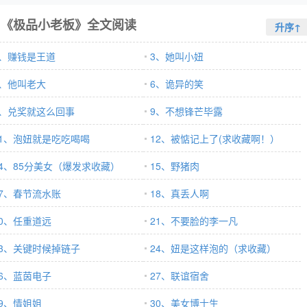
《极品小老板》全文阅读
升序↑
2、赚钱是王道
3、她叫小妞
5、他叫老大
6、诡异的笑
8、兑奖就这么回事
9、不想锋芒毕露
11、泡妞就是吃吃喝喝
12、被惦记上了(求收藏啊！）
14、85分美女（爆发求收藏）
15、野猪肉
17、春节流水账
18、真丢人啊
20、任重道远
21、不要脸的李一凡
23、关键时候掉链子
24、妞是这样泡的（求收藏）
26、蓝茵电子
27、联谊宿舍
29、情姐姐
30、美女博士生