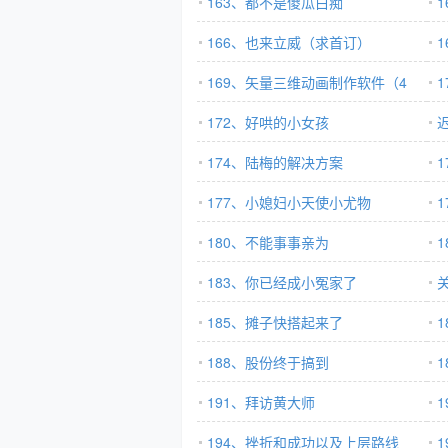
163、都不是傻瓜白痴
166、也来立威（求首订）
169、矢量三维动画制作软件（4
更）
172、好哄的小女孩
更
174、陆梅的解决方案
177、小媳妇小天使小尤物
180、不能事事亲为
183、你已经成小冤家了
185、摊子快搭起来了
188、股份终于搞到
191、拜访黄大师
194、挫折和成功以及上层路线