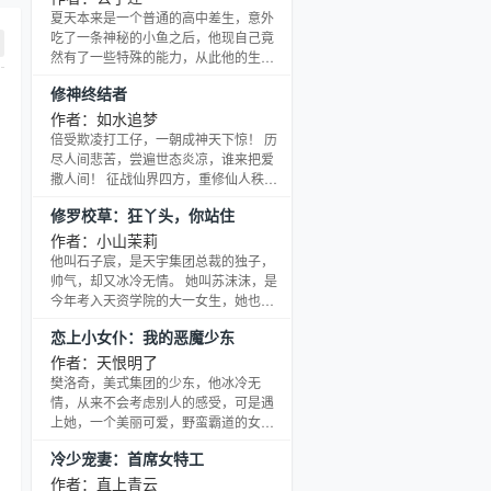
素。 一个郎中、一个三流修行者，却在
夏天本来是一个普通的高中差生，意外
乱世中屠灭女真、阻止魔涨道消的同时
吃了一条神秘的小鱼之后，他现自己竟
让几百年后的满人不再出现；扫平西
然有了一些特殊的能力，从此他的生活
夏、铲除妖皇，灭了党项皇族却保留住
生了一些变化：惊险刺激的地下势力，
修神终结者
了原本该遗失的文明；终止蒙古继续强
权力纷杂的商政两界，温柔美丽的美女
大、使其提前
老师，漂亮善良的班花，乖巧体贴的邻
作者：如水追梦
家女孩，任性聪敏的大小姐，纷至沓
倍受欺凌打工仔，一朝成神天下惊！ 历
来，涌入了夏天的生活。 总之，无限暧
尽人间悲苦，尝遍世态炎凉，谁来把爱
昧，从此开始。 公子迁倾情打造，敬请
撒人间！ 征战仙界四方，重修仙人秩
关注！
序，谁来用心主沉浮！ 紧握造化规律，
修罗校草：狂丫头，你站住
******************************************
执掌众生命运，万年之后再封神！ 我们
是众神之巅，我们是神上之神，我们是
作者：小山茉莉
开始，我们是结束！从此以后，宇宙将
他叫石子宸，是天宇集团总裁的独子，
在我们的掌心跳舞！因为我们是修神终
帅气，却又冰冷无情。 她叫苏沫沫，是
结者！ 新书链
今年考入天资学院的大一女生，她也是
接：.17k.com/book/458123.htm1 群
少数凭借骄人的成绩进入天资学院的女
恋上小女仆：我的恶魔少东
号：226983299虚位以待，诚邀天下
生。 开学的第一天，因为帮助一个女
客！
生，她惹上了他…… 一场意外的车祸，
作者：天恨明了
使得天之骄女的苏沫沫失去了幸福的家
樊洛奇，美式集团的少东，他冰冷无
庭，父母双双被送进医院，高额的医药
情，从来不会考虑别人的感受，可是遇
费，使她陷入绝望…… 做我的女仆！一
上她，一个美丽可爱，野蛮霸道的女孩
个冰冷的声音在她头顶响起，我说做我
叶朵儿，一场酒店之旅让他记住了她，
冷少宠妻：首席女特工
的女仆，我保证送你父母住进最好的医
可她却忘了他。 再次相遇，他知道自己
院，给他们最好的治疗
爱上了她，可是因为一个传说，他不能
作者：直上青云