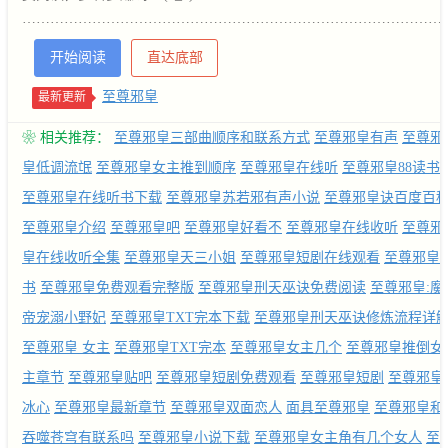
………………………………………………………………………………
太古洪荒，凶兽横行，神、魔、妖等异族统辖大千世界，太古先民于
开始阅读
直达底部
洪水中哀求上天，于山火中挣扎求存，于疫病中伏尸万里，于凶兽爪
牙之下血流漂杵，天心最仁，传承圣道，诸子百圣，传承万民诸子神
至尊邪皇
最新更新
通，镇服凶兽，另神、魔、妖等异族划地而居，开辟人道盛世，然！
❀ 相关推荐：
至尊邪皇三部曲顺序和联系方式
至尊邪皇有声
至尊邪
经上古、中古、近古，历史轮转，岁月变迁，人心沦丧，诸子百家，
所谓圣人，蒙蔽天下，圣道正统逐渐凋零，身负重任的苏若邪可否能
皇低调流氓
至尊邪皇女主推到顺序
至尊邪皇在线听
至尊邪皇88读书
再正人道？炼尽世间百态，沧桑世故，革鼎三千最终造化成圣？罢罢
至尊邪皇在线听书下载
至尊邪皇苏若邪有声小说
至尊邪皇诀百度百
罢，且看《至尊邪皇》...
至尊邪皇介绍
至尊邪皇吧
至尊邪皇好看不
至尊邪皇在线收听
至尊邪
皇在线收听全集
至尊邪皇天三小姐
至尊邪皇短剧在线观看
至尊邪皇
书
至尊邪皇免费观看完整版
至尊邪皇刑天巫诀免费阅读
至尊邪皇:魔
帝宠溺小野妃
至尊邪皇TXT完本下载
至尊邪皇刑天巫诀修炼流程详
至尊邪皇 女主
至尊邪皇TXT完本
至尊邪皇女主几个
至尊邪皇推倒女
主章节
至尊邪皇贴吧
至尊邪皇短剧免费观看
至尊邪皇短剧
至尊邪皇
冰心
至尊邪皇最新章节
至尊邪皇双面恋人
面具至尊邪皇
至尊邪皇和
吞噬苍穹有联系吗
至尊邪皇小说下载
至尊邪皇女主角有几个女人
至