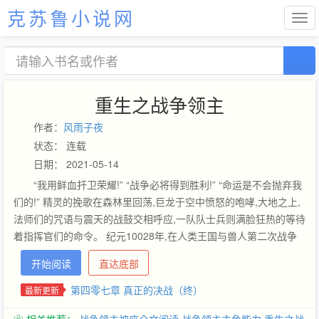
克苏鲁小说网
重生之战争领主
作者：
风雨子夜
状态： 连载
日期： 2021-05-14
“我用鲜血扞卫荣耀!” “战争必将得到胜利!” “命运是不会抛弃我
们的!” 精灵的挽歌在森林里回荡,巨龙于空中愤怒的咆哮,大地之上,
法师们的咒语与震天的战鼓交相呼应,一队队士兵则满脸狂热的等待
着指挥官们的命令。 纪元10028年,在人类王国与兽人第二次战争
之时,一个小战士悄然来到了纪元世界,他建功人兽战争、阻击半人
开始阅读
直达底部
马、平息王国内乱、对抗天灾亡灵、死斗深渊主宰,带着人类一步步
走向黎明。 ——————他就是暮光·零，一位无可争议的王者！
第四零七章 真正的决战（终）
最新更新