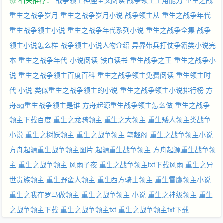
❀ 相关推荐：
战争领主神座全文阅读
战争领主主角能力
重生之战
重生之战争岁月
重生之战争岁月小说
战争领主从
重生之战争年代
重生战争领主小说
重生之战争年代系列小说
重生之战争全集
战争
领主小说怎么样
战争领主小说人物介绍
异界带兵打仗争霸类小说完
本
重生之战争年代-小说阅读-铁血读书
重生战争之王
重生之战争小
说
重生之战争领主百度百科
重生之战争领主免费阅读
重生领主时
代 小说
类似重生之战争领主的小说
重生之战争领主小说排行榜
方
舟ag重生战争领主是谁
方舟起源重生战争领主怎么做
重生之战争
领主下载百度
重生之龙骑领主
重生之大领主
重生矮人领主类战争
小说
重生之树妖领主
重生之战争领主 笔趣阁
重生之战争领主小说
方舟起源重生战争领主图片
起源重生战争领主
方舟起源重生战争领
主
重生之战争领主 风雨子夜
重生之战争领主txt下载风雨
重生之异
世贵族领主
重生野蛮人领主
重生西方骑士领主
重生雪鹰领主小说
重生之我在罗马做领主
重生之战争领主 小说
重生之神级领主
重生
之战争领主下载
重生之战争领主txt
重生之战争领主txt下载