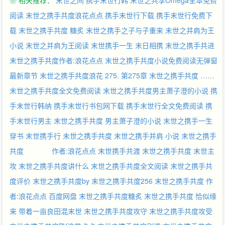
❀ 相关推荐：
末世之间
携手末世行韩
末世之共享Omega全本免费
阅读
末世之携手共度浪花点点
携手末世行下载
携手末世行免费下
载
末世之携手共度 糖炙
末世之携手之子与子重来
末世之并肩为王
小说
末世之并肩为王阅读
末世携手一生
末日相携
末世之携手共进
末世之携手共度作者:浪花点点
末世之携手共度小说免费阅读无弹窗
最新章节
末世之携手共度浪花
275. 第275章 末世之携手共度 ……
末世之携手共度全文免费阅读
末世之携手共度男主萧子澄的小说
携
手末世行韩纳
携手末世行书包网下载
携手末世行全文免费阅读
携
手末世行男主
末世之携手共度 男主萧子澄的小说
末世之携手一生
穿书
末世携手行
未世之携手共度
末世之携手并肩 小说
末世之携手
共度 作者:浪花点点
末世携手共渡
末世之携手共度 末世主
攻
末世之携手共度讲什么
末世之携手共度全文阅读
末世之携手共
度评价
末世之携手共度by
末世之携手共度256
末世之携手共度 作
者:浪花点点 百度网盘
末世之携手共度糖炙
末世之携手共度 恰似缘
来
带着一亩良田混末世
末世之携手共度攻守
末世之携手共度攻受