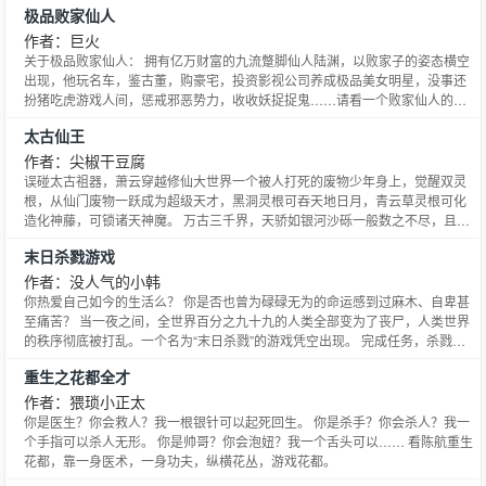
极品败家仙人
作者：巨火
关于极品败家仙人： 拥有亿万财富的九流蹩脚仙人陆渊，以败家子的姿态横空
出现，他玩名车，鉴古董，购豪宅，投资影视公司养成极品美女明星，没事还
扮猪吃虎游戏人间，惩戒邪恶势力，收收妖捉捉鬼……请看一个败家仙人的极
品人生！ 巨火码字至今，每一本都保持完本，绝不太监，早八点，晚六点准时
太古仙王
更新，欢迎大家收看！
作者：尖椒干豆腐
误碰太古祖器，萧云穿越修仙大世界一个被人打死的废物少年身上，觉醒双灵
根，从仙门废物一跃成为超级天才，黑洞灵根可吞天地日月，青云草灵根可化
造化神藤，可锁诸天神魔。 万古三千界，天骄如银河沙砾一般数之不尽，且看
萧云出世，坐拥万里江山，怀抱无数美女，踩绝世天骄，踏九天十地，碎万古
末日杀戮游戏
虚空，傲诸天苍穹。
作者：没人气的小韩
你热爱自己如今的生活么？ 你是否也曾为碌碌无为的命运感到过麻木、自卑甚
至痛苦？ 当一夜之间，全世界百分之九十九的人类全部变为了丧尸，人类世界
的秩序彻底被打乱。一个名为“末日杀戮”的游戏凭空出现。 完成任务，杀戮丧
尸便能获得生存点，兑换只存在于故事中的技能，武器与强化，但若是无法完
重生之花都全才
成，却要被瞬间抹杀！ 这一切究竟是人类最后的福音，还是通往更深层地狱的
门票？！ PS：QQ群号410060534，欢迎杀
作者：猥琐小正太
你是医生？你会救人？我一根银针可以起死回生。 你是杀手？你会杀人？我一
个手指可以杀人无形。 你是帅哥？你会泡妞？我一个舌头可以…… 看陈航重生
花都，靠一身医术，一身功夫，纵横花丛，游戏花都。