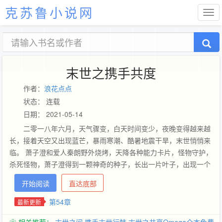
克苏鲁小说网
末世之携手共度
作者：
浪花点点
状态： 连载
日期： 2021-05-14
二零一八年六月，天气骤变，白天时间变少，夜晚变得越来越
长，接着天空又出现蓝芒，暴雨寒潮、酷暑地震干旱，末世悄悄来
临。 萧子澄和爱人秦朗野外烧烤，天降各种能力卡片，怪物守护，
杀死怪物，萧子澄得到一颗神奇的种子，长出一片叶子，出现一个
空间， 种子虽然神奇，萧子澄通常情况下无法使用元力，末世人情
开始阅读
直达底部
冷暖，最考验的是人心，且看爱人秦朗如何护着萧子澄闯荡末
世…… 本文主攻，小受携手爱人勇闯末世，攻受互宠
第54章
最新更新