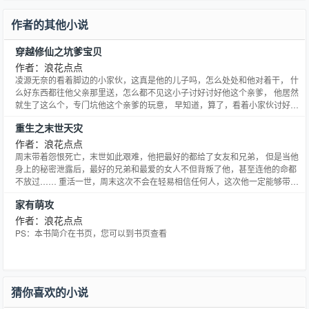
作者的其他小说
穿越修仙之坑爹宝贝
作者：浪花点点
凌源无奈的看着脚边的小家伙，这真是他的儿子吗，怎么处处和他对着干， 什
么好东西都往他父亲那里送，怎么都不见这小子讨好讨好他这个亲爹， 他居然
就生了这么个，专门坑他这个亲爹的玩意， 早知道，算了，看着小家伙讨好的
可爱模样，他还是舍不得， 虽然忒坏了一点，但是怎么也是他生的小宝贝， 坑
重生之末世天灾
爹就让他坑吧，谁让他这个爹宝贝多，坑再多他也不心疼， 至少这小子知道肥
水不流外人田来着，也不算送给外人，好歹也是送给他
作者：浪花点点
周末带着怨恨死亡，末世如此艰难，他把最好的都给了女友和兄弟， 但是当他
身上的秘密泄露后，最好的兄弟和最爱的女人不但背叛了他，甚至连他的命都
不放过…… 重活一世，周末这次不会在轻易相信任何人，这次他一定能够带着
他的猪猪，好好的活下去。
家有萌攻
作者：浪花点点
PS：本书简介在书页，您可以到书页查看
猜你喜欢的小说