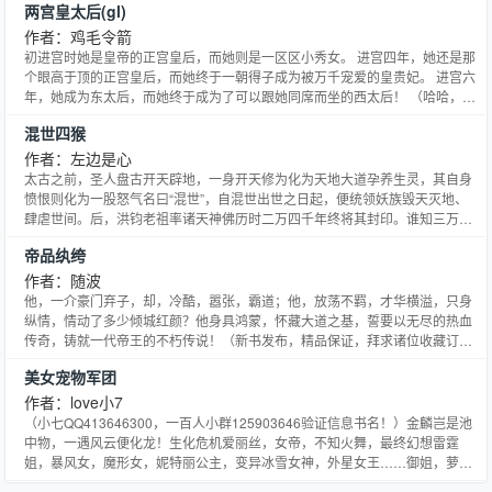
两宫皇太后(gl)
作者：鸡毛令箭
初进宫时她是皇帝的正宫皇后，而她则是一区区小秀女。 进宫四年，她还是那
个眼高于顶的正宫皇后，而她终于一朝得子成为被万千宠爱的皇贵妃。 进宫六
年，她成为东太后，而她终于成为了可以跟她同席而坐的西太后！ （哈哈，故
事原型便是慈禧和慈安，但我会做架空处理的） 鸡毛令箭的专栏请喜欢我文章
混世四猴
的收藏一下作者，O(∩_∩)&amp;amp;gt; 《[陆贞]贱人阿碧？》我的完结文，是
穿越阿碧和兰陵王的故事
作者：左边是心
太古之前，圣人盘古开天辟地，一身开天修为化为天地大道孕养生灵，其自身
愤恨则化为一股怒气名曰“混世”，自混世出世之日起，便统领妖族毁天灭地、
肆虐世间。后，洪钧老祖率诸天神佛历时二万四千年终将其封印。谁知三万年
后，混世竟阴差阳错，将一身修为一分为四逃离封印，四股怒气浪荡世间，最
帝品纨绔
终化为四只灵猴重生，史称“混世四猴”。若四猴合体，则混世复出！一场天地
浩劫即将上演......
作者：随波
他，一介豪门弃子，却，冷酷，嚣张，霸道；他，放荡不羁，才华横溢，只身
纵情，情动了多少倾城红颜？他身具鸿蒙，怀藏大道之基，誓要以无尽的热血
传奇，铸就一代帝王的不朽传说！（新书发布，精品保证，拜求诸位收藏订阅
各种支持）
美女宠物军团
作者：love小7
（小七QQ413646300，一百人小群125903646验证信息书名！）金麟岂是池
中物，一遇风云便化龙！生化危机爱丽丝，女帝，不知火舞，最终幻想雷霆
姐，暴风女，魔形女，妮特丽公主，变异冰雪女神，外星女王……御姐，萝
莉，女王一个都不能少，打造超级豪华宠物军团，完成心中之前只能YY不能实