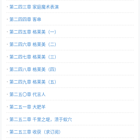
第二四三章 家庭魔术表演
第二四四章 客串
第二四五章 格莱美（一）
第二四六章 格莱美（二）
第二四七章 格莱美（三）
第二四八章 格莱美（四）
第二四九章 格莱美（五）
第二五〇章 代言人
第二五一章 大肥羊
第二五二章 千里之堤，溃于蚁穴
第二五三章 收获（求订阅）