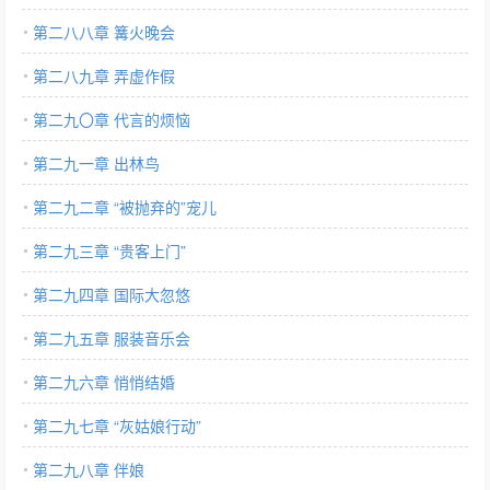
第二八八章 篝火晚会
第二八九章 弄虚作假
第二九〇章 代言的烦恼
第二九一章 出林鸟
第二九二章 “被抛弃的”宠儿
第二九三章 “贵客上门”
第二九四章 国际大忽悠
第二九五章 服装音乐会
第二九六章 悄悄结婚
第二九七章 “灰姑娘行动”
第二九八章 伴娘