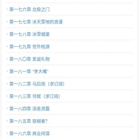
第一七六章 北极之门
第一七七章 冰天雪地的浪漫
第一七八章 冰雪城堡
第一七九章 世外桃源
第一八〇章 圣诞礼物
第一八一章 “李大嘴”
第一八二章 马后炮（求订阅）
第一八三章 邻居（求订阅）
第一八四章 消息泄露
第一八五章 穿越者？
第一八六章 商业间谍