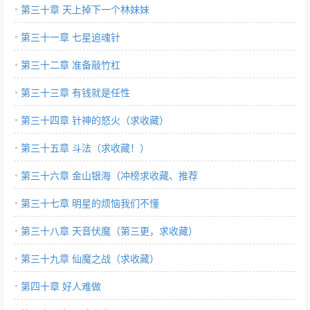
第三十章 天上掉下一个林妹妹
第三十一章 七星追魂针
第三十二章 准备敲竹杠
第三十三章 有钱就是任性
第三十四章 针神的怒火（求收藏）
第三十五章 斗法（求收藏！）
第三十六章 金山银海（冲榜求收藏、推荐
第三十七章 明星的烦恼我们不懂
第三十八章 天音伏魔（第三更，求收藏）
第三十九章 仙魔之战（求收藏）
第四十章 好人难做