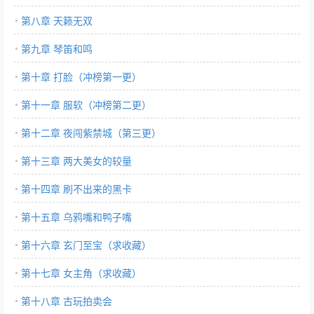
第八章 天籁无双
第九章 琴笛和鸣
第十章 打脸（冲榜第一更）
第十一章 服软（冲榜第二更）
第十二章 夜闯紫禁城（第三更）
第十三章 两大美女的较量
第十四章 刷不出来的黑卡
第十五章 乌鸦嘴和鸭子嘴
第十六章 玄门至宝（求收藏）
第十七章 女主角（求收藏）
第十八章 古玩拍卖会