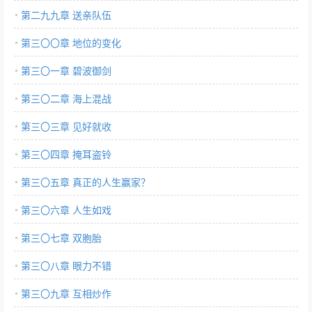
第二九九章 送亲队伍
第三〇〇章 地位的变化
第三〇一章 碧波御剑
第三〇二章 海上混战
第三〇三章 见好就收
第三〇四章 掩耳盗铃
第三〇五章 真正的人生赢家？
第三〇六章 人生如戏
第三〇七章 双胞胎
第三〇八章 眼力不错
第三〇九章 互相炒作