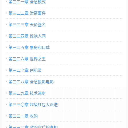
第三二一章 全息模式
第三二二章 泄密事件
第三二三章 天价签名
第三二四章 惊艳人间
第三二五章 票房和口碑
第三二六章 世界之王
第三二七章 创纪录
第三二八章 全息投影电影
第三二九章 技术进步
第三三〇章 超级红包大派送
第三三一章 收购
第三三二章 收购背后的真相