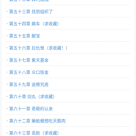
第五十三章 找到组织了
第五十四章 飙车（求收藏）
第五十五章 献宝
第五十六章 拉仇恨（求收藏！）
第五十七章 紫天基金
第五十八章 众口铄金
第五十九章 追根究底
第六十章 剑丸（求收藏）
第六十一章 奇葩的认亲
第六十二章 癞蛤蟆想吃天鹅肉
第六十三章 丢脸（求收藏）