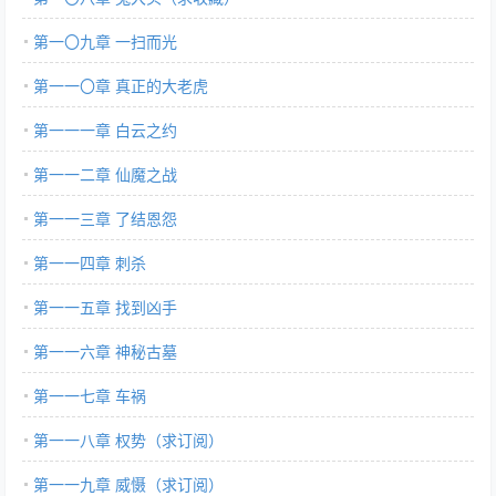
第一〇九章 一扫而光
第一一〇章 真正的大老虎
第一一一章 白云之约
第一一二章 仙魔之战
第一一三章 了结恩怨
第一一四章 刺杀
第一一五章 找到凶手
第一一六章 神秘古墓
第一一七章 车祸
第一一八章 权势（求订阅）
第一一九章 威慑（求订阅）