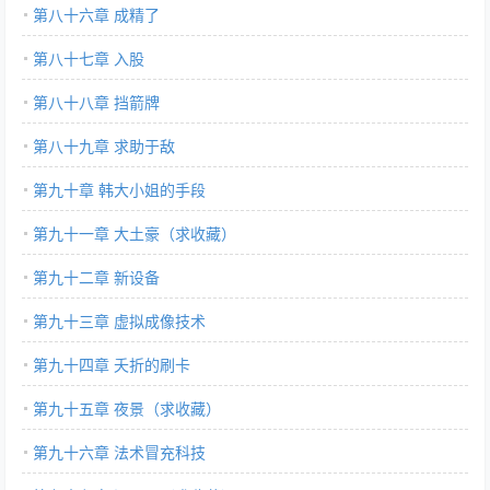
第八十六章 成精了
第八十七章 入股
第八十八章 挡箭牌
第八十九章 求助于敌
第九十章 韩大小姐的手段
第九十一章 大土豪（求收藏）
第九十二章 新设备
第九十三章 虚拟成像技术
第九十四章 夭折的刷卡
第九十五章 夜景（求收藏）
第九十六章 法术冒充科技